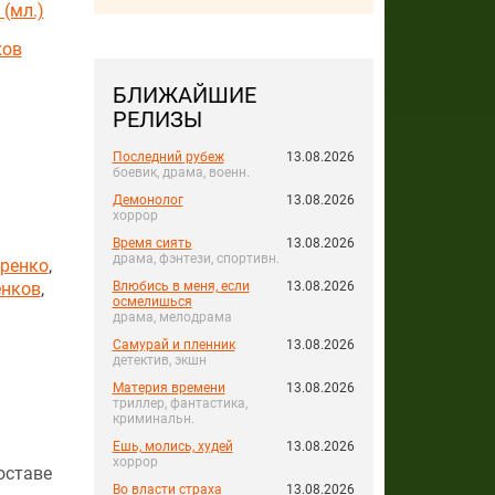
(мл.)
хов
БЛИЖАЙШИЕ
РЕЛИЗЫ
Последний рубеж
13.08.2026
боевик, драма, военн.
Демонолог
13.08.2026
хоррор
Время сиять
13.08.2026
драма, фэнтези, спортивн.
ренко
,
енков
,
Влюбись в меня, если
13.08.2026
осмелишься
драма, мелодрама
Самурай и пленник
13.08.2026
детектив, экшн
Материя времени
13.08.2026
триллер, фантастика,
криминальн.
Ешь, молись, худей
13.08.2026
хоррор
оставе
Во власти страха
13.08.2026