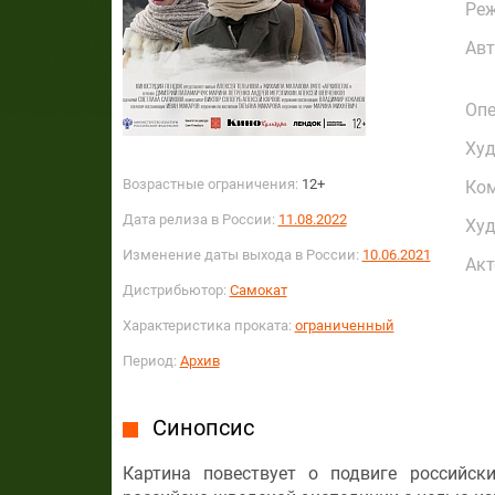
Реж
Авт
Опе
Худ
Возрастные ограничения:
12+
Ко
Дата релиза в России:
11.08.2022
Худ
Изменение даты выхода в России:
10.06.2021
Акт
Дистрибьютор:
Самокат
Характеристика проката:
ограниченный
Период:
Архив
Синопсис
Картина повествует о подвиге российск