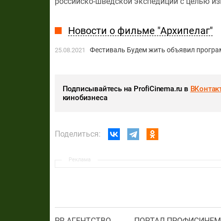
российско-шведской экспедиции с целью и
Новости о фильме "Архипелаг"
Фестиваль Будем жить объявил програ
25.08.2021
Подписывайтесь на ProfiCinema.ru в
ВКонтак
кинобизнеса
Поделиться:
Реклама
PR АГЕНТСТВО
ПОРТАЛ ПРОФИСИНЕМ