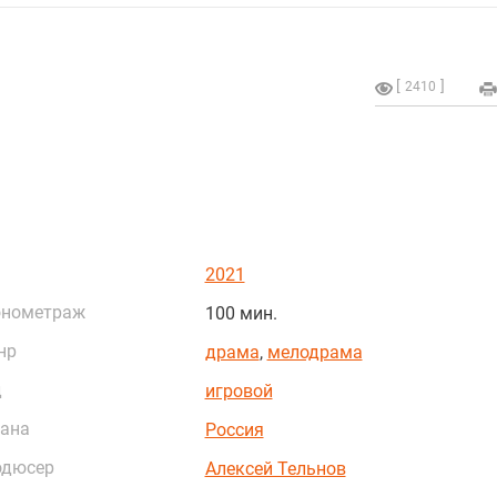
2410
2021
онометраж
100 мин.
нр
драма
,
мелодрама
д
игровой
ана
Россия
одюсер
Алексей Тельнов