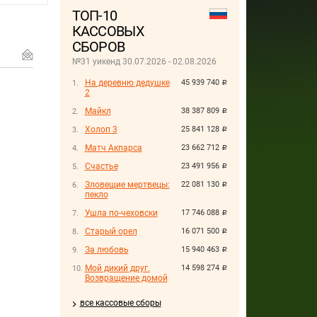
ТОП-10
КАССОВЫХ
СБОРОВ
№31 уикенд 30.07.2026 - 02.08.2026
На деревню дедушке
45 939 740
руб.
2
Майкл
38 387 809
руб.
Холоп 3
25 841 128
руб.
Матч Акпарса
23 662 712
руб.
Счастье
23 491 956
руб.
Зловещие мертвецы:
22 081 130
руб.
пекло
Ушла по-чеховски
17 746 088
руб.
Старый орел
16 071 500
руб.
За любовь
15 940 463
руб.
Мой дикий друг.
14 598 274
руб.
Возвращение домой
все кассовые сборы