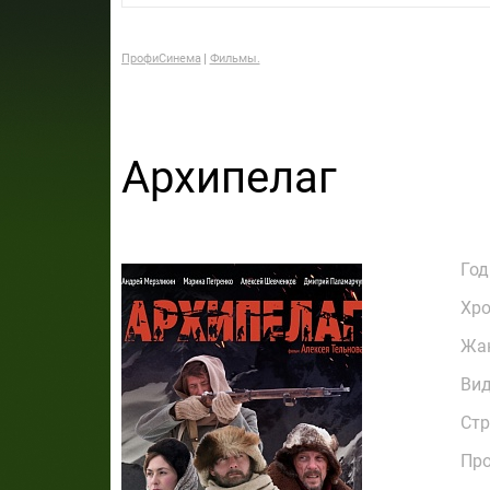
ПрофиСинема
Фильмы.
Архипелаг
Год
Хр
Жа
Ви
Стр
Пр