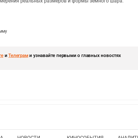
змерения реальных размеров и формы земного шара.
мму
те
и
Телеграм
и узнавайте первыми о главных новостях
А
НОВОСТИ
КИНОСОБЫТИЯ
АНАЛИТ