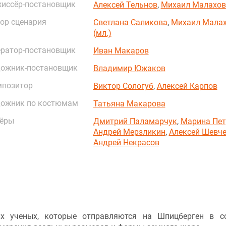
иссёр-постановщик
Алексей Тельнов
,
Михаил Малахов 
ор сценария
Светлана Саликова
,
Михаил Мала
(мл.)
ратор-постановщик
Иван Макаров
ожник-постановщик
Владимир Южаков
мпозитор
Виктор Сологуб
,
Алексей Карпов
ожник по костюмам
Татьяна Макарова
ёры
Дмитрий Паламарчук
,
Марина Пет
Андрей Мерзликин
,
Алексей Шевч
Андрей Некрасов
их ученых, которые отправляются на Шпицберген в с