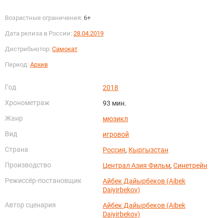
Возрастные ограничения:
6+
Дата релиза в России:
28.04.2019
Дистрибьютор:
Самокат
Период:
Архив
Год
2018
Хронометраж
93 мин.
Жанр
мюзикл
Вид
игровой
Страна
Россия
,
Кыргызстан
Производство
Централ Азия Фильм
,
Синетрейн
Режиссёр-постановщик
Айбек Дайырбеков (Aibek
Daiyirbekov)
Автор сценария
Айбек Дайырбеков (Aibek
Daiyirbekov)