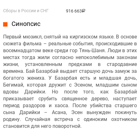
Сборы в России и СНГ
916 663
руб.
Синопсис
Первый мюзикл, снятый на киргизском языке. В основе
сюжета фильма – реальные события, происходившие в
восемнадцатом веке среди гор Тянь-Шаня. Люди в этих
местах тогда жили согласно непоколебимым законам
жизни, установленным предками в стародавние
времена. Бай Базарбай выдает старшую дочь замуж за
богатого жениха. У Базарбая есть и младшая дочь,
Бегимай, которая дружит с Эсеном, младшим сыном
вдовы Дарийки. Но после того, как Базарбай
приказывает срубить священное дерево, наступает
период раздоров и хаоса. После убийства старшего
сына Дарийки – Асана, Эсен вынужден покинуть
родину. Случайная встреча с одиноким охотником
становится для него поворотной.