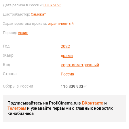
Дата релиза в России:
03.07.2025
Дистрибьютор:
Самокат
Характеристика проката:
ограниченный
Период:
Архив
Год
2022
Жанр
драма
Вид
короткометражный
Страна
Россия
Сборы в России
116 839 933
руб.
Подписывайтесь на ProfiCinema.ru в
ВКонтакте
и
Телеграм
и узнавайте первыми о главных новостях
кинобизнеса