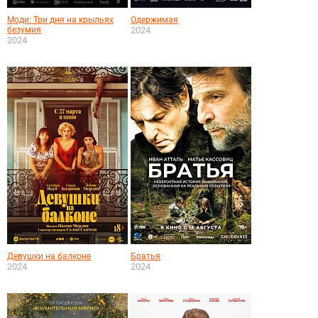
Моди: Три дня на крыльях
Одержимая
безумия
2024
2024
Девушки на балконе
Братья
2024
2024