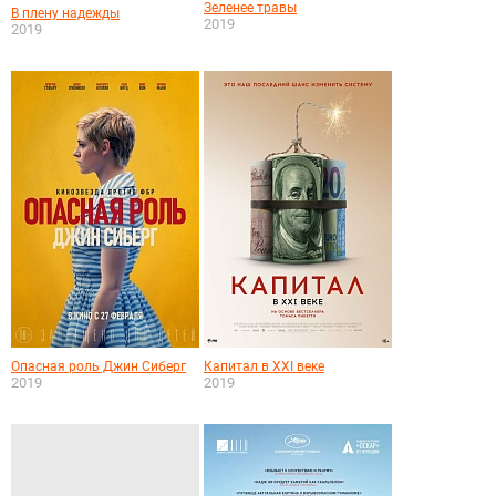
Зеленее травы
В плену надежды
2019
2019
Опасная роль Джин Сиберг
Капитал в XXI веке
2019
2019