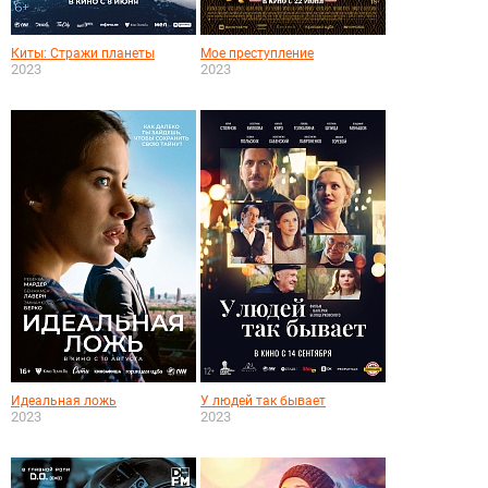
Киты: Стражи планеты
Мое преступление
2023
2023
Идеальная ложь
У людей так бывает
2023
2023