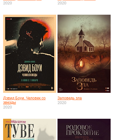
2020
2020
Дэвид Боуи. Человек со
Заповедь зла
звезды
2020
2020