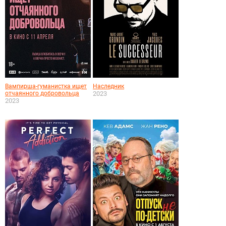
Вампирша-гуманистка ищет
Наследник
отчаянного добровольца
2023
2023