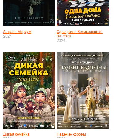
Астрал: Медиум
Одна дома: Великолепная
2024
пятерка
2024
Дикая семейка
Падение короны