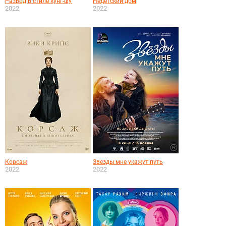
Развод в стиле кунг-фу
Недетский дом
2022
2022
Корсаж
Звезды мне укажут путь
2022
2022