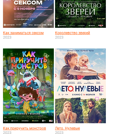
Как заниматься сексом
Королевство зверей
2023
2023
Как приручить монстров
Лето. Нулевые
2023
2023