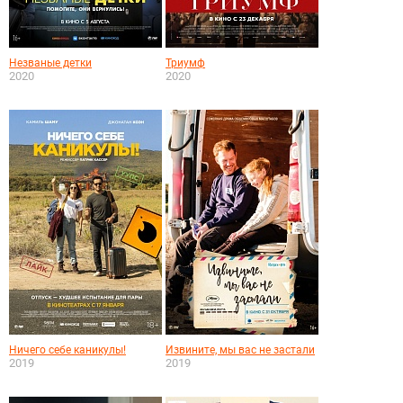
Незваные детки
Триумф
2020
2020
Ничего себе каникулы!
Извините, мы вас не застали
2019
2019