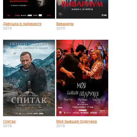
Девушка в лабиринте
Вивариум
2019
2019
Спитак
Моя бывшая подружка
2018
2018