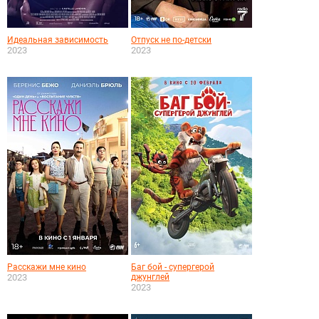
Идеальная зависимость
Отпуск не по-детски
2023
2023
Расскажи мне кино
Баг бой - супергерой
2023
джунглей
2023