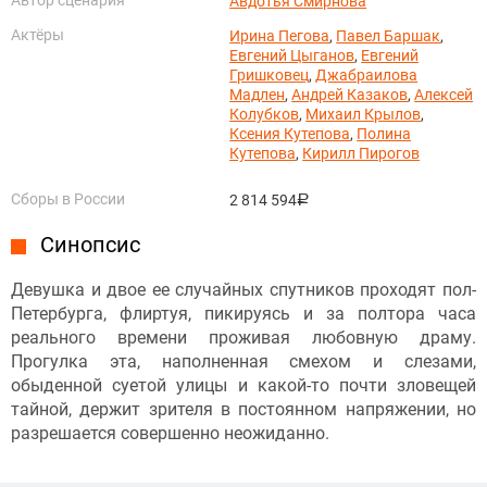
Авдотья Смирнова
Актёры
Ирина Пегова
,
Павел Баршак
,
Евгений Цыганов
,
Евгений
Гришковец
,
Джабраилова
Мадлен
,
Андрей Казаков
,
Алексей
Колубков
,
Михаил Крылов
,
Ксения Кутепова
,
Полина
Кутепова
,
Кирилл Пирогов
Сборы в России
2 814 594
руб.
Синопсис
Девушка и двое ее случайных спутников проходят пол-
Петербурга, флиртуя, пикируясь и за полтора часа
реального времени проживая любовную драму.
Прогулка эта, наполненная смехом и слезами,
обыденной суетой улицы и какой-то почти зловещей
тайной, держит зрителя в постоянном напряжении, но
разрешается совершенно неожиданно.