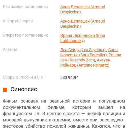
Режиссёр-постановщик
Арно Деплешен (Arnaud
Desplechin)
Автор сценария
Арно Деплешен (Arnaud
Desplechin)
Оператор-постановщик
Ирина Любчански (Irina
Lubtchansky)
Актёры
Леа Сейду (Léa Seydoux)
,
Сара
Форестье (Sara Forestier)
,
Рошди
Зем (Roschdy Zem)
,
Антуан
Рейнарц (Antoine Reinartz)
Сборы в России и СНГ
583 940
руб.
Синопсис
Фильм основан на реальной истории и популярном
документальном фильме, который вышел на
французском ТВ. В центре сюжета — шериф полиции и
молодой выпускник академии, вместе они расследуют
жестокое убийство пожилой женщины. Кажется, что в