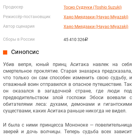
Продюсер
Тосио Судзуки (Toshio Suzuki)
Режиссёр-постановщик
Хаяо Миядзаки (Hayao Miyazaki)
Автор сценария
Хаяо Миядзаки (Hayao Miyazaki)
Сборы в России
45 410 326
руб.
Синопсис
Убив вепря, юный принц Аситака навлек на себя
смертельное проклятие. Старая знахарка предсказала,
что только он сам способен изменить свою судьбу, и
отважный воин отправился в опасное путешествие. Так
он оказался в загадочной стране, где люди под
предводительством злой госпожи Эбоси воевали с
обитателями леса: духами, демонами и гигантскими
существами, каких Аситака раньше никогда не видел.
И была с ними принцесса Мононоке — повелительница
зверей и дочь волчицы. Теперь судьба всех зависит