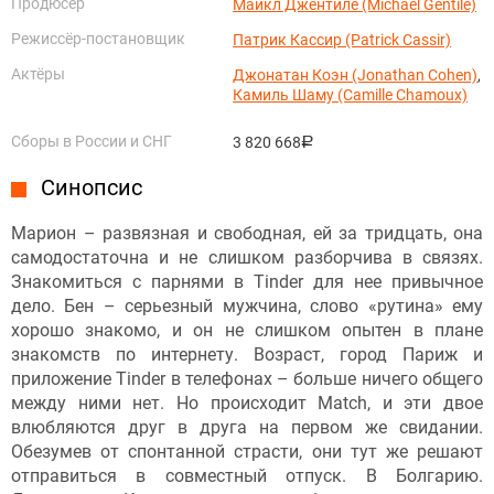
Продюсер
Майкл Джентиле (Michael Gentile)
Режиссёр-постановщик
Патрик Кассир (Patrick Cassir)
Актёры
Джонатан Коэн (Jonathan Cohen)
,
Камиль Шаму (Camille Chamoux)
Сборы в России и СНГ
3 820 668
руб.
Синопсис
Марион – развязная и свободная, ей за тридцать, она
самодостаточна и не слишком разборчива в связях.
Знакомиться с парнями в Tinder для нее привычное
дело. Бен – серьезный мужчина, слово «рутина» ему
хорошо знакомо, и он не слишком опытен в плане
знакомств по интернету. Возраст, город Париж и
приложение Tinder в телефонах – больше ничего общего
между ними нет. Но происходит Match, и эти двое
влюбляются друг в друга на первом же свидании.
Обезумев от спонтанной страсти, они тут же решают
отправиться в совместный отпуск. В Болгарию.