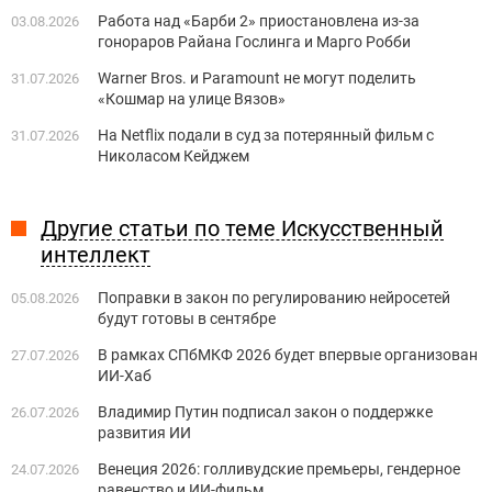
Работа над «Барби 2» приостановлена из-за
03.08.2026
гонораров Райана Гослинга и Марго Робби
Warner Bros. и Paramount не могут поделить
31.07.2026
«Кошмар на улице Вязов»
На Netflix подали в суд за потерянный фильм с
31.07.2026
Николасом Кейджем
Другие статьи по теме Искусственный
интеллект
Поправки в закон по регулированию нейросетей
05.08.2026
будут готовы в сентябре
В рамках СПбМКФ 2026 будет впервые организован
27.07.2026
ИИ-Хаб
Владимир Путин подписал закон о поддержке
26.07.2026
развития ИИ
Венеция 2026: голливудские премьеры, гендерное
24.07.2026
равенство и ИИ-фильм