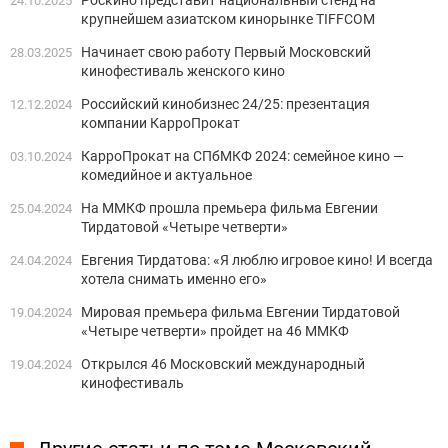
24.10.2025
крупнейшем азиатском кинорынке TIFFCOM
Начинает свою работу Первый Московский
28.03.2025
кинофестиваль женского кино
Российский кинобизнес 24/25: презентация
12.12.2024
компании КарроПрокат
КарроПрокат на СПбМКФ 2024: семейное кино —
03.10.2024
комедийное и актуальное
На ММКФ прошла премьера фильма Евгении
25.04.2024
Тирдатовой «Четыре четверти»
Евгения Тирдатова: «Я люблю игровое кино! И всегда
24.04.2024
хотела снимать именно его»
Мировая премьера фильма Евгении Тирдатовой
19.04.2024
«Четыре четверти» пройдет на 46 ММКФ
Открылся 46 Московский международный
19.04.2024
кинофестиваль