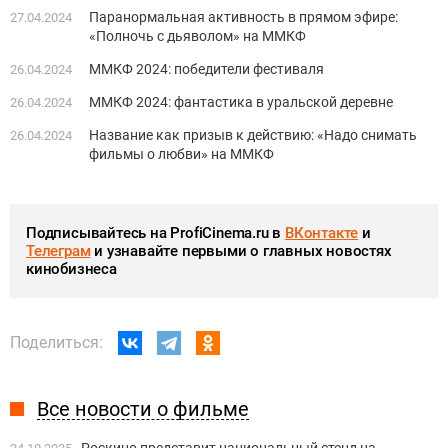
Паранормальная активность в прямом эфире:
27.04.2024
«Полночь с дьяволом» на ММКФ
ММКФ 2024: победители фестиваля
26.04.2024
ММКФ 2024: фантастика в уральской деревне
26.04.2024
Название как призыв к действию: «Надо снимать
26.04.2024
фильмы о любви» на ММКФ
Подписывайтесь на ProfiCinema.ru в
ВКонтакте
и
Телеграм
и узнавайте первыми о главных новостях
кинобизнеса
Поделиться:
Все новости о фильме
Роскино представит национальный стенд на