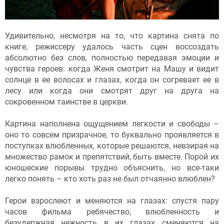
Удивительно, несмотря на то, что картина снята по
книге, режиссеру удалось часть сцен воссоздать
абсолютно без слов, полностью передавая эмоции и
чувства героев: когда Женя смотрит на Машу и видит
солнце в ее волосах и глазах, когда он согревает ее в
лесу или когда они смотрят друг на друга на
сокровенном таинстве в церкви.
Картина наполнена ощущением легкости и свободы –
оно то совсем призрачное, то буквально проявляется в
поступках влюбленных, которые решаются, невзирая на
множество рамок и препятствий, быть вместе. Порой их
юношеские порывы трудно объяснить, но все-таки
легко понять – кто хоть раз не был отчаянно влюблен?
Герои взрослеют и меняются на глазах: спустя пару
часов фильма ребячество, влюбленность и
безудержная нежность в их глазах сменяются на