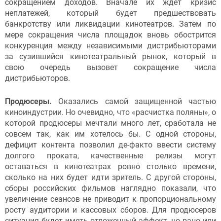
сокращением доходов. Вначале их ждет кризис
неплатежей, который будет предшествовать
банкротству или ликвидации кинотеатров. Затем по
мере сокращения числа площадок вновь обострится
конкуренция между независимыми дистрибьюторами
за сузившийся кинотеатральный рынок, который в
свою очередь вызовет сокращение числа
дистрибьюторов.
Продюсеры.
Оказались самой защищенной частью
киноиндустрии. Но очевидно, что «расчистка поляны», о
которой продюсеры мечтали много лет, сработала не
совсем так, как им хотелось бы. С одной стороны,
дефицит контента позволил де-факто ввести систему
долгого проката, качественные релизы могут
оставаться в кинотеатрах ровно столько времени,
сколько на них будет идти зритель. С другой стороны,
сборы российских фильмов наглядно показали, что
увеличение сеансов не приводит к пропорциональному
росту аудитории и кассовых сборов. Для продюсеров
ситуация будет иметь отложенный эффект, но рано или