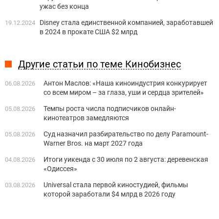
ужас без конца
Disney стала единственной компанией, заработавшей
19.12.2024
в 2024 в прокате США $2 млрд
Другие статьи по теме Кинобизнес
Антон Маслов: «Наша киноиндустрия конкурирует
06.08.2026
со всем миром – за глаза, уши и сердца зрителей»
Темпы роста числа подписчиков онлайн-
05.08.2026
кинотеатров замедляются
Суд назначил разбирательство по делу Paramount-
05.08.2026
Warner Bros. на март 2027 года
Итоги уикенда с 30 июля по 2 августа: деревенская
04.08.2026
«Одиссея»
Universal стала первой киностудией, фильмы
03.08.2026
которой заработали $4 млрд в 2026 году