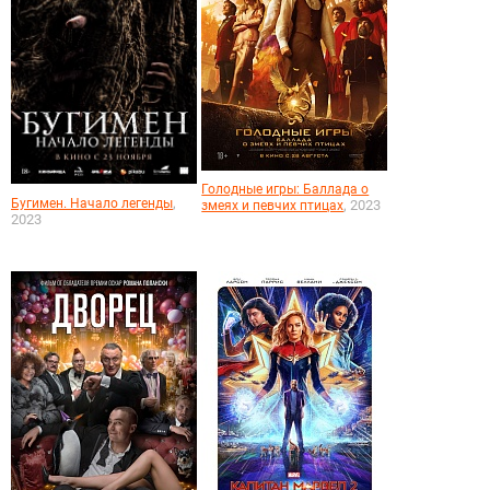
Голодные игры: Баллада о
,
Бугимен. Начало легенды
, 2023
змеях и певчих птицах
2023