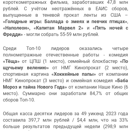
короткометражных фильма, заработавших 47,8 млн
рублей. С учётом неотражённых в ЕАИС сборов,
выпущенные в теневой прокат ленты из США –
«Голодные игры: Баллада о змеях и певчих птицах»
,
«Наполеон», «Капитан Марвел 2»
и
«Пять ночей с
Фредди»
- могли собрать 55-59 млн рублей.
Среди Топ-10 лидеров оказались четыре
полнометражные отечественные работы - комедия
«Тёща»
от ЦПШ (1 место), семейный блокбастер
«По
щучьему велению»
от НМГ Кинопрокат (2 место),
спортивная картина
«Хоккейные папы»
от компании
НМГ Кинопрокат (3 место) и семейная комедия
«Баба
Мороз и тайна Нового Года»
от компании Наше Кино (6
место). Суммарно они заработали 84,7% от общих
сборов Топ-10.
Общая касса десятки лидеров за 49 уикенд 2023 года
составила 397,7 млн рублей / $4,4 млн, что на 33%
больше результатов предыдущей недели (298,9 млн