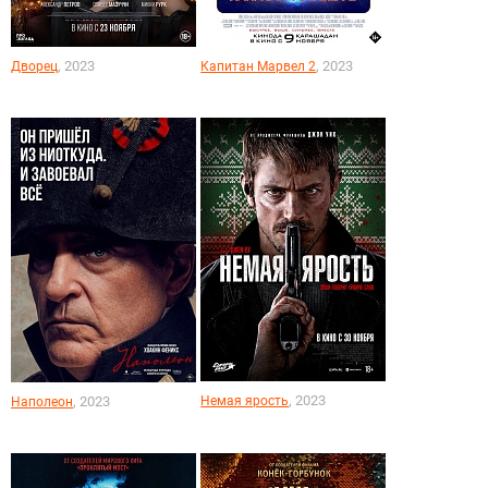
, 2023
, 2023
Дворец
Капитан Марвел 2
, 2023
, 2023
Немая ярость
Наполеон