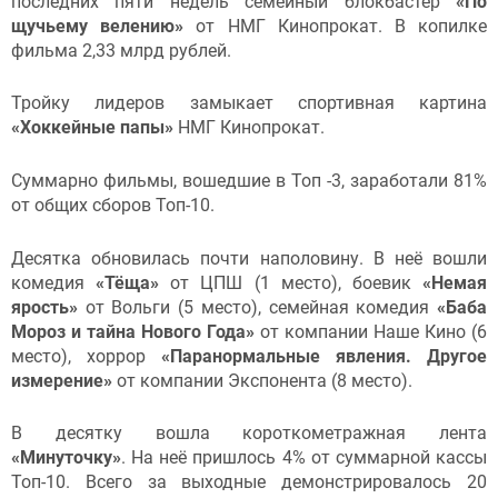
последних пяти недель семейный блокбастер
«По
щучьему велению»
от НМГ Кинопрокат. В копилке
фильма 2,33 млрд рублей.
Тройку лидеров замыкает спортивная картина
«Хоккейные папы»
НМГ Кинопрокат.
Суммарно фильмы, вошедшие в Топ -3, заработали 81%
от общих сборов Топ-10.
Десятка обновилась почти наполовину. В неё вошли
комедия
«Тёща»
от ЦПШ (1 место), боевик
«Немая
ярость»
от Вольги (5 место), семейная комедия
«Баба
Мороз и тайна Нового Года»
от компании Наше Кино (6
место), хоррор
«Паранормальные явления. Другое
измерение»
от компании Экспонента (8 место).
В десятку вошла короткометражная лента
«Минуточку»
. На неё пришлось 4% от суммарной кассы
Топ-10. Всего за выходные демонстрировалось 20