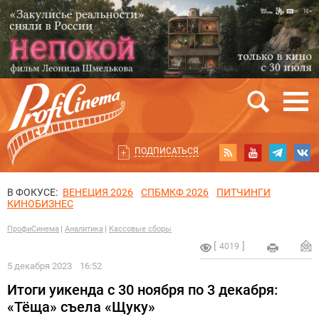
ПОДПИСАТЬСЯ
В ФОКУСЕ:
ВЕНЕЦИЯ 2026
СПБМКФ 2026
ПИТЧИНГИ
КИНОБИЗНЕС
ПрофиСинема
Аналитика
Кассовые сборы
4019
5 декабря 2023
16:52
Итоги уикенда с 30 ноября по 3 декабря:
«Тёща» съела «Щуку»