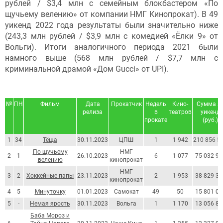
рублей / $3,4 млн с семейным блокбастером «По
щучьему велению» от компании НМГ Кинопрокат). В 49
уикенд 2022 года результаты были значительно ниже
(243,3 млн рублей / $3,9 млн с комедией «Ёлки 9» от
Вольги). Итоги аналогичного периода 2021 были
намного выше (568 млн рублей / $7,7 млн с
криминальной драмой «Дом Gucci» от UPI).
№
ПН
Фильм
Дата
Прокатчик
Недель
Кино-
Сумма з
релиза
в
театров
уикенд
прокате
(руб.)
1
34
Тёща
30.11.2023
ЦПШ
1
1 942
210 856 5
По щучьему
НМГ
2
1
26.10.2023
6
1 077
75 032 97
велению
кинопрокат
НМГ
3
2
Хоккейные папы
23.11.2023
2
1 953
38 829 33
кинопрокат
4
5
Минуточку
01.01.2023
Самокат
49
50
15 801 03
5
-
Немая ярость
30.11.2023
Вольга
1
1 170
13 056 86
Баба Мороз и