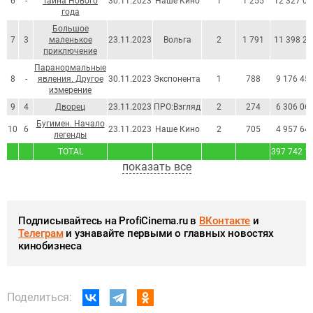
6
-
Тайна Нового
30.11.2023
Наше Кино
1
1 255
12 327 07
года
Большое
7
3
маленькое
23.11.2023
Вольга
2
1 791
11 398 21
приключение
Паранормальные
8
-
явления. Другое
30.11.2023
Экспонента
1
788
9 176 45
измерение
9
4
Дворец
23.11.2023
ПРО:Взгляд
2
274
6 306 06
Бугимен. Начало
10
6
23.11.2023
Наше Кино
2
705
4 957 64
легенды
TOTAL
397 742 1
показать все
Подписывайтесь на ProfiCinema.ru в
ВКонтакте
и
Телеграм
и узнавайте первыми о главных новостях
кинобизнеса
Поделиться: