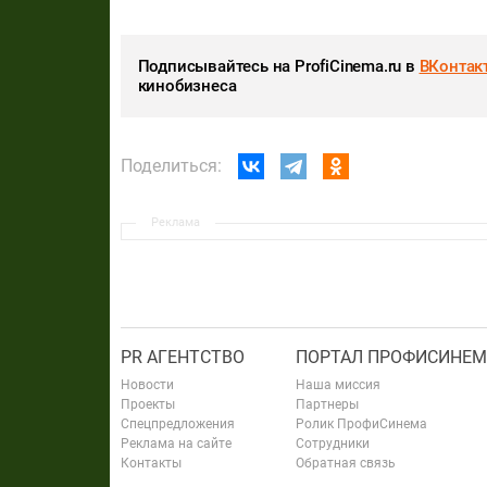
Подписывайтесь на ProfiCinema.ru в
ВКонтак
кинобизнеса
Поделиться:
Реклама
PR АГЕНТСТВО
ПОРТАЛ ПРОФИСИНЕМ
Новости
Наша миссия
Проекты
Партнеры
Спецпредложения
Ролик ПрофиСинема
Реклама на сайте
Сотрудники
Контакты
Обратная связь