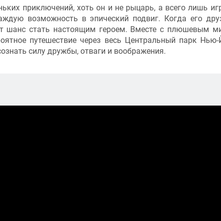
ьких приключений, хоть он и не рыцарь, а всего лишь иг
аждую возможность в эпический подвиг. Когда его дру
ет шанс стать настоящим героем. Вместе с плюшевым м
оятное путешествие через весь Центральный парк Нью-
знать силу дружбы, отваги и воображения.