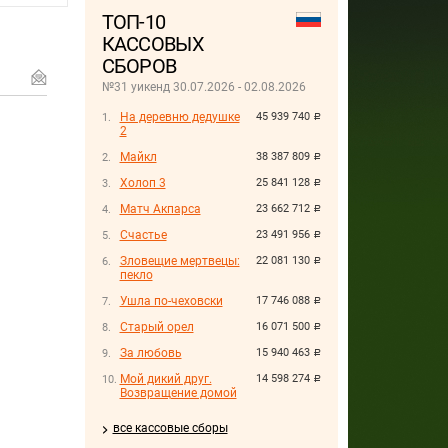
ТОП-10
КАССОВЫХ
СБОРОВ
№31 уикенд 30.07.2026 - 02.08.2026
На деревню дедушке
45 939 740
руб.
2
Майкл
38 387 809
руб.
Холоп 3
25 841 128
руб.
Матч Акпарса
23 662 712
руб.
Счастье
23 491 956
руб.
Зловещие мертвецы:
22 081 130
руб.
пекло
Ушла по-чеховски
17 746 088
руб.
Старый орел
16 071 500
руб.
За любовь
15 940 463
руб.
Мой дикий друг.
14 598 274
руб.
Возвращение домой
все кассовые сборы