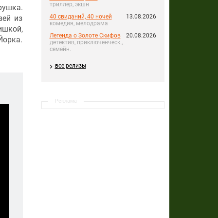
триллер, экшн
рушка.
40 свиданий, 40 ночей
13.08.2026
зей из
комедия, мелодрама
ишкой,
Легенда о Золоте Скифов
20.08.2026
Йорка.
детектив, приключенческ.,
семейн.
все релизы
Реклама