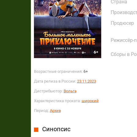
Страна
Производс
Продюсер
Режиссёр-
Сборы в Ро
Возрастные ограничения:
6+
Дата релиза в России:
23.11.2023
Дистрибьютор:
Вольга
Характеристика проката:
широкий
Период:
Архив
Синопсис