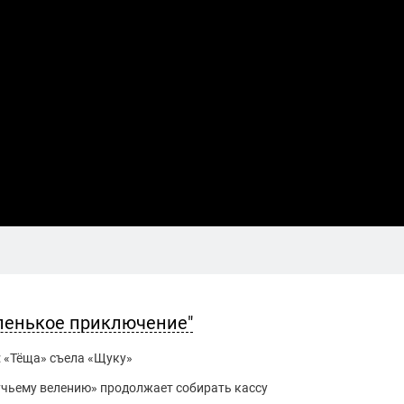
ленькое приключение"
: «Тёща» съела «Щуку»
щучьему велению» продолжает собирать кассу