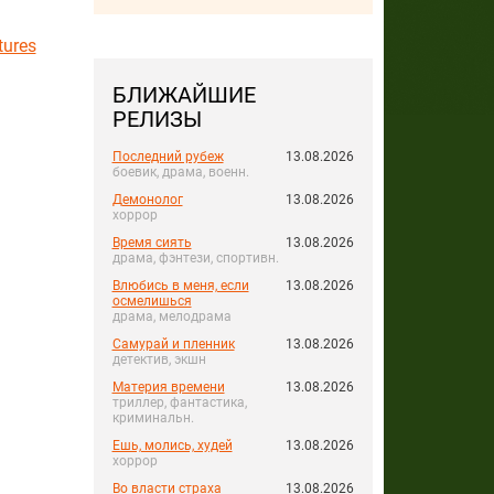
tures
БЛИЖАЙШИЕ
РЕЛИЗЫ
Последний рубеж
13.08.2026
боевик, драма, военн.
Демонолог
13.08.2026
хоррор
Время сиять
13.08.2026
драма, фэнтези, спортивн.
Влюбись в меня, если
13.08.2026
осмелишься
драма, мелодрама
Самурай и пленник
13.08.2026
детектив, экшн
Материя времени
13.08.2026
триллер, фантастика,
криминальн.
Ешь, молись, худей
13.08.2026
хоррор
Во власти страха
13.08.2026