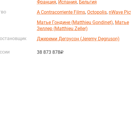
Франция
,
Испания
,
Бельгия
тво
A Contracorriente Films
,
Octopolis
,
nWave Pic
Матье Гондине (Matthieu Gondinet)
,
Матье
Зеллер (Matthieu Zeller)
постановщик
Джереми Дегрусон (Jeremy Degruson)
ссии
38 873 878
руб.