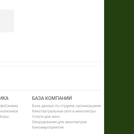
ИКА
БАЗА КОМПАНИЙ
офиСинема
База данных по студиям, организациям
инобизнесе
Кинотеатральные сети и кинотеатры
сборы
Услуги для кино
Оборудование для кинотеатров
Киномероприятия