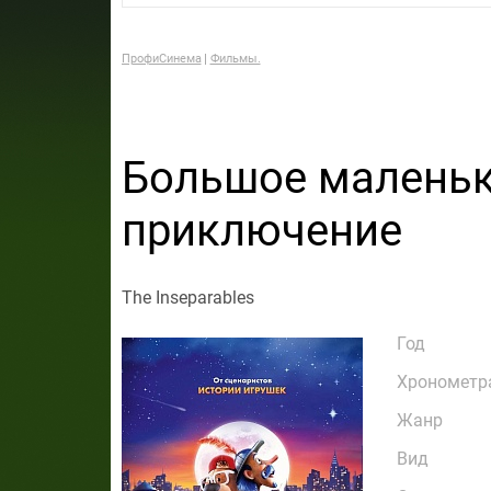
ПрофиСинема
Фильмы.
Большое малень
приключение
The Inseparables
Год
Хронометр
Жанр
Вид