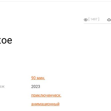
1497
кое
90 мин.
аж
2023
приключенческ.
анимационный