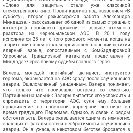
«Слово для защиты», стали уже классикой
отечественного кино. Новая картина под названием «В
субботу», вторая режиссерская работа Александра
Миндадзе, - рассказывает об одной из самых страшных
катастроф новейшего времени — взрыве атомного
реактора на чернобыльской АЭС. В 2011 году
исполняется 25 лет с того рокового момента, когда на
территории нашей страны произошел зловещий и тихий
ядерный взрыв, сопоставимый с бомбардировкой
Хиросимы. Грандиозный катаклизм представлен у
Миндадзе через призму судьбы главного героя.
Валера, молодой партийный активист, инструктор
горкома, оказывается на АЭС сразу после случившейся
аварии. Ошеломленный увиденным, Валера понимает,
что только что произошла встреча со смертью.
Партийный начальник Валеры пытается его успокоить и
спровадить с территории АЭС, суля ему большее
продвижение по советской карьерной лестнице во
время грядущего Первомая. Однако, в связи с рядом
обстоятельств, Валера оказывается одним из немногих,
знающих о фатальности и необратимости случившейся
аварии. Он в ужасе, в неистовом бегстве бросается в