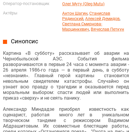
Оператор-постановщик
Олег Муту (Oleg Mutu)
Актёры
Антон Шагин
,
Станислав
Рядинский
,
Алексей Демидов
,
Светлана Смирнова-
Марцинкевич
,
Вячеслав Петкун
Синопсис
Картина «В субботу» рассказывает об аварии на
Чернобыльской АЭС. События фильма
разворачиваются в первые 24 часа с момента аварии -
26 апреля 1986-го года — в первый день, в субботу
«незнания». Главный герой картины становится
невольным свидетелем катастрофы. Случайно он
узнает всю правду о трагедии и оказывается перед
моральным выбором: спасти людей или выполнить
приказ «сверху» и не сеять панику.
Александр Миндадзе приобрел известность как
сценарист, работая много лет в уникальном
творческом тандеме с режиссером Вадимом
Абдрашитовым. Их совместные блестящие работы,
среди которых «Остановился поезд», "Охота на лис» и