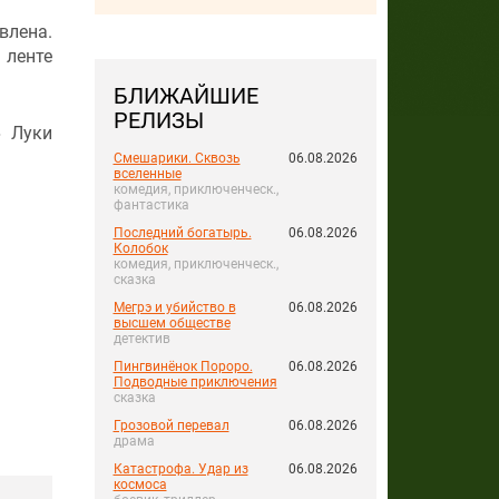
влена.
 ленте
БЛИЖАЙШИЕ
РЕЛИЗЫ
»
Луки
Смешарики. Сквозь
06.08.2026
вселенные
комедия, приключенческ.,
фантастика
Последний богатырь.
06.08.2026
Колобок
комедия, приключенческ.,
сказка
Мегрэ и убийство в
06.08.2026
высшем обществе
детектив
Пингвинёнок Пороро.
06.08.2026
Подводные приключения
сказка
Грозовой перевал
06.08.2026
драма
Катастрофа. Удар из
06.08.2026
космоса