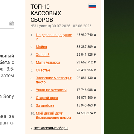
ТОП-10
КАССОВЫХ
СБОРОВ
№31 уикенд 30.07.2026 - 02.08.2026
На деревню дедушке
45 939 740
руб.
2
Майкл
38 387 809
руб.
Холоп 3
25 841 128
льный
руб.
бета
с
Матч Акпарса
23 662 712
руб.
а 3,5-
Счастье
23 491 956
руб.
 затем
Зловещие мертвецы:
22 081 130
руб.
пекло
Ушла по-чеховски
17 746 088
руб.
а Sony
Старый орел
16 071 500
руб.
За любовь
15 940 463
руб.
Мой дикий друг.
14 598 274
руб.
ьва за
Возвращение домой
анта-
все кассовые сборы