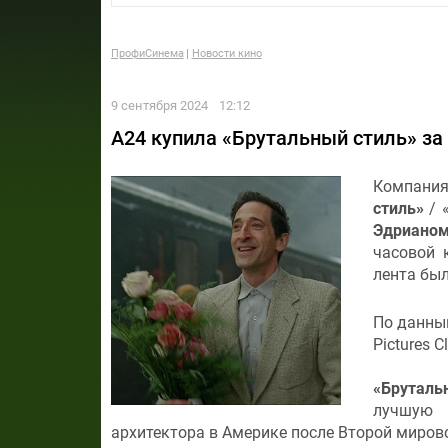
ПрофиСинема
Новости кино
9 сентября 2024
12:12
A24 купила «Брутальный стиль» за
Компания
стиль»
/ «
Эдрианом
часовой 
лента был
По данн
Pictures C
«Бруталь
лучшую р
архитектора в Америке после Второй миров