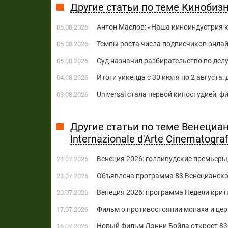
Другие статьи по теме Кинобиз
Антон Маслов: «Наша киноиндустрия ко
06.08.2026
Темпы роста числа подписчиков онла
05.08.2026
Суд назначил разбирательство по делу
05.08.2026
Итоги уикенда с 30 июля по 2 августа:
04.08.2026
Universal стала первой киностудией, 
03.08.2026
Другие статьи по теме Венеци
Internazionale d'Arte Cinematograf
Венеция 2026: голливудские премьеры
24.07.2026
Объявлена программа 83 Венецианско
23.07.2026
Венеция 2026: программа Недели крит
20.07.2026
Фильм о противостоянии монаха и цер
17.07.2026
Новый фильм Дэнни Бойла откроет 83
16.07.2026