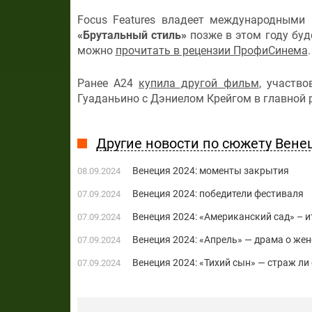
Focus Features владеет международными 
«Брутальный стиль»
позже в этом году буд
можно
прочитать в рецензии ПрофиСинема
Ранее A24
купила другой фильм
, участв
Гуаданьино с Дэниелом Крейгом в главной 
Другие новости по сюжету Вене
Венеция 2024: моменты закрытия
08.09.2024
Венеция 2024: победители фестиваля
07.09.2024
Венеция 2024: «Американский сад» – 
07.09.2024
Венеция 2024: «Апрель» — драма о жен
07.09.2024
Венеция 2024: «Тихий сын» — страж ли
07.09.2024