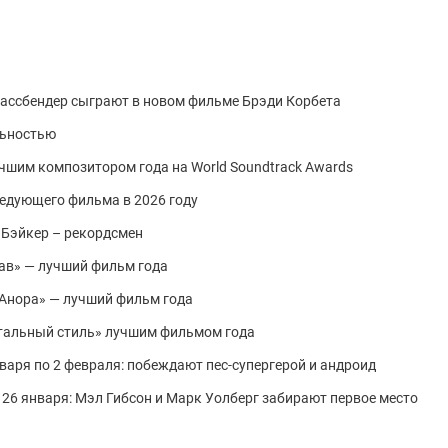
Фассбендер сыграют в новом фильме Брэди Корбета
льностью
чшим композитором года на World Soundtrack Awards
ледующего фильма в 2026 году
 Бэйкер – рекордсмен
ав» — лучший фильм года
 «Анора» — лучший фильм года
тальный стиль» лучшим фильмом года
варя по 2 февраля: побеждают пес-супергерой и андроид
 26 января: Мэл Гибсон и Марк Уолберг забирают первое место