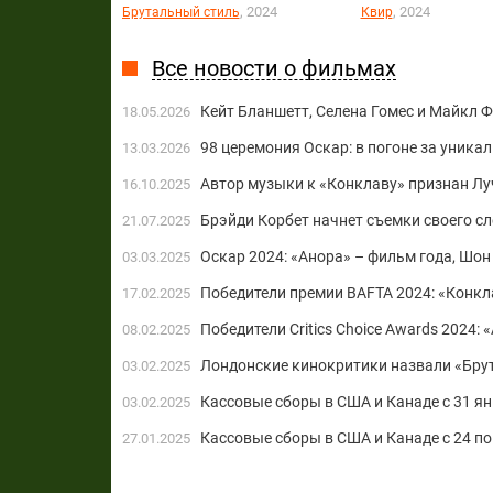
, 2024
, 2024
Брутальный стиль
Квир
Все новости о фильмах
Кейт Бланшетт, Селена Гомес и Майкл 
18.05.2026
98 церемония Оскар: в погоне за уника
13.03.2026
Автор музыки к «Конклаву» признан Лу
16.10.2025
Брэйди Корбет начнет съемки своего с
21.07.2025
Оскар 2024: «Анора» – фильм года, Шон
03.03.2025
Победители премии BAFTA 2024: «Конкл
17.02.2025
Победители Critics Choice Awards 2024:
08.02.2025
Лондонские кинокритики назвали «Бру
03.02.2025
Кассовые сборы в США и Канаде с 31 ян
03.02.2025
Кассовые сборы в США и Канаде с 24 по
27.01.2025