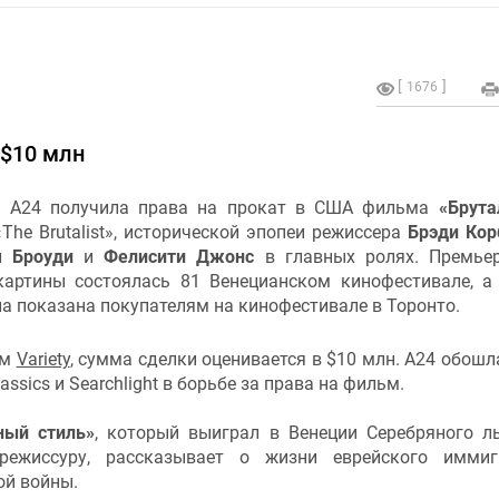
1676
 $10 млн
 A24 получила права на прокат в США фильма
«Брута
The Brutalist», исторической эпопеи режиссера
Брэди Кор
 Броуди
и
Фелисити Джонс
в главных ролях. Премьер
картины состоялась 81 Венецианском кинофестивале, а
а показана покупателям на кинофестивале в Торонто.
ым
Variety
, сумма сделки оценивается в $10 млн. A24 обошл
lassics и Searchlight в борьбе за права на фильм.
ный стиль»
, который выиграл в Венеции Серебряного л
ежиссуру, рассказывает о жизни еврейского иммигр
ой войны.