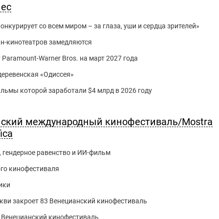
нес
нкурирует со всем миром – за глаза, уши и сердца зрителей»
йн-кинотеатров замедляются
 Paramount-Warner Bros. на март 2027 года
 деревенская «Одиссея»
фильмы которой заработали $4 млрд в 2026 году
анский международный кинофестиваль/Mostra
ica
, гендерное равенство и ИИ-фильм
го кинофестиваля
ики
кви закроет 83 Венецианский кинофестиваль
 Венецианский кинофестиваль