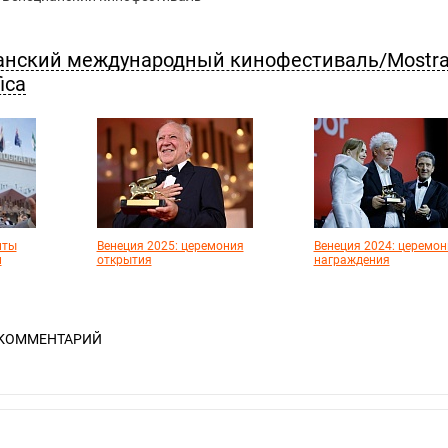
анский международный кинофестиваль/Mostr
ica
нты
Венеция 2025: церемония
Венеция 2024: церемон
и
открытия
награждения
 КОММЕНТАРИЙ