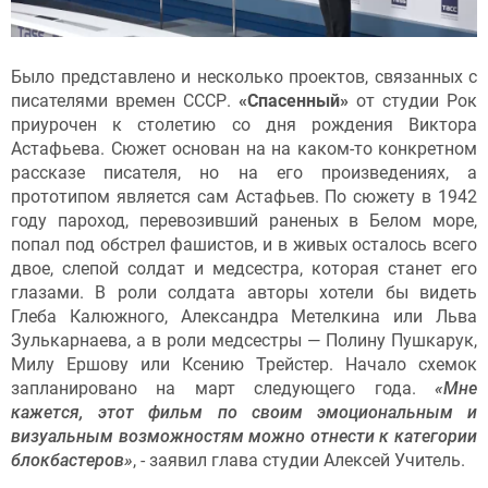
Было представлено и несколько проектов, связанных с
писателями времен СССР.
«Спасенный»
от студии Рок
приурочен к столетию со дня рождения Виктора
Астафьева. Сюжет основан на на каком-то конкретном
рассказе писателя, но на его произведениях, а
прототипом является сам Астафьев. По сюжету в 1942
году пароход, перевозивший раненых в Белом море,
попал под обстрел фашистов, и в живых осталось всего
двое, слепой солдат и медсестра, которая станет его
глазами. В роли солдата авторы хотели бы видеть
Глеба Калюжного, Александра Метелкина или Льва
Зулькарнаева, а в роли медсестры — Полину Пушкарук,
Милу Ершову или Ксению Трейстер. Начало схемок
запланировано на март следующего года.
«Мне
кажется, этот фильм по своим эмоциональным и
визуальным возможностям можно отнести к категории
блокбастеров»
, - заявил глава студии Алексей Учитель.