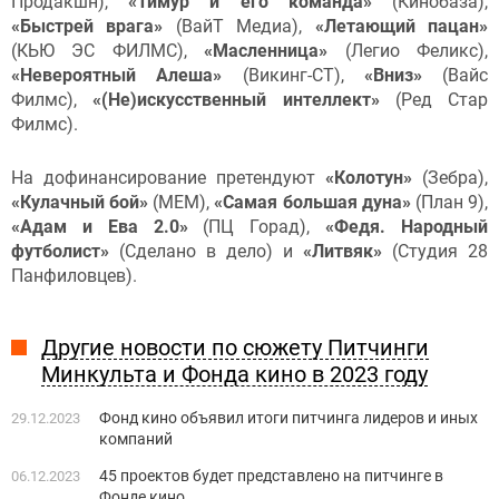
Продакшн),
«Тимур и его команда»
(Кинобаза),
«Быстрей врага»
(ВайТ Медиа),
«Летающий пацан»
(КЬЮ ЭС ФИЛМС),
«Масленница»
(Легио Феликс),
«Невероятный Алеша»
(Викинг-СТ),
«Вниз»
(Вайс
Филмс),
«(Не)искусственный интеллект»
(Ред Стар
Филмс).
На дофинансирование претендуют
«Колотун»
(Зебра),
«Кулачный бой»
(МЕМ),
«Самая большая дуна»
(План 9),
«Адам и Ева 2.0»
(ПЦ Горад),
«Федя. Народный
футболист»
(Сделано в дело) и
«Литвяк»
(Студия 28
Панфиловцев).
Другие новости по сюжету Питчинги
Минкульта и Фонда кино в 2023 году
Фонд кино объявил итоги питчинга лидеров и иных
29.12.2023
компаний
45 проектов будет представлено на питчинге в
06.12.2023
Фонде кино