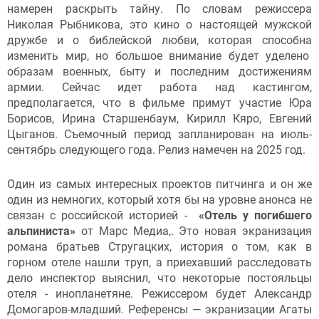
намерен раскрыть тайну. По словам режиссера
Николая Рыбникова, это кино о настоящей мужской
дружбе и о библейской любви, которая способна
изменить мир, но большое внимание будет уделено
образам военных, быту и последним достижениям
армии. Сейчас идет работа над кастингом,
предполагается, что в фильме примут участие Юра
Борисов, Ирина Старшенбаум, Кирилл Кяро, Евгений
Цыганов. Съемочный период запланирован на июль-
сентябрь следующего года. Релиз намечен на 2025 год.
Один из самых интересных проектов питчинга и он же
один из немногих, который хотя бы на уровне анонса не
связан с российской историей -
«Отель у погибшего
альпиниста»
от Марс Медиа,. Это новая экранизация
романа братьев Стругацких, история о том, как в
горном отеле нашли труп, а приехавший расследовать
дело инспектор выяснил, что некоторые постояльцы
отеля - инопланетяне. Режиссером будет Александр
Домогаров-младший. Референсы — экранизации Агаты