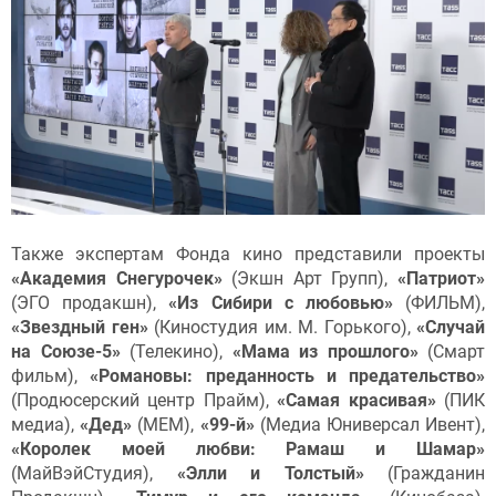
Также экспертам Фонда кино представили проекты
«Академия Снегурочек»
(Экшн Арт Групп),
«Патриот»
(ЭГО продакшн),
«Из Сибири с любовью»
(ФИЛЬМ),
«Звездный ген»
(Киностудия им. М. Горького),
«Случай
на Союзе-5»
(Телекино),
«Мама из прошлого»
(Смарт
фильм),
«Романовы: преданность и предательство»
(Продюсерский центр Прайм),
«Самая красивая»
(ПИК
медиа),
«Дед»
(МЕМ),
«99-й»
(Медиа Юниверсал Ивент),
«Королек моей любви: Рамаш и Шамар»
(МайВэйСтудия),
«Элли и Толстый»
(Гражданин