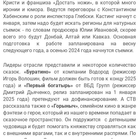
Кристи и франшиза «Достать ножи», в которой много
иронии и юмора. Ведутся переговоры с Константином
Хабенским о роли инспектора Глебски. Кастинг начнут с
января, затем надо будет искать регионы для натурных
съемок - по словам продюсера Юлии Ивановой, скорее
всего это будут Донбай, Алтай или Кавказ. Основная
подготовка к работе запланирована на весну
следующего года, а осенью 2024 года начнутся съемки.
Лидеры отрасли представили и некоторое количество
сказок.
«Буратино»
от компании Водород (режиссер
Игорь Волошин, фильм должен быть готов к концу 2025
года) и
«Первый богатырь»
от ВБД Групп (режиссер
Дмитрий Дьяченко, релиз запланирован на 1 января
2025 года) претендуют на дофинансирование. А СТВ
рассказала также о
«Горыныч»
, семейном кино в жанре
фэнтези о герое, который из нашего времени попадает в
сказочное пространство. Он подружится с детенышем
чудовища и будет помогать княжеству справляться как
с внешними врагами, так и с внутренними распрями. По