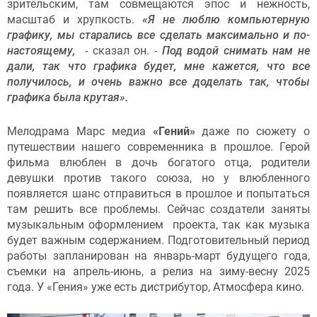
зрительским, там совмещаются эпос и нежность,
масштаб и хрупкость.
«Я не люблю компьютерную
графику, мы старались все сделать максимально и по-
настоящему,
- сказал он. -
Под водой снимать нам не
дали, так что графика будет, мне кажется, что все
получилось, и очень важно все доделать так, чтобы
графика была крутая».
Мелодрама Марс медиа
«Гений»
даже по сюжету о
путешествии нашего современника в прошлое. Герой
фильма влюблен в дочь богатого отца, родители
девушки против такого союза, но у влюбленного
появляется шанс отправиться в прошлое и попытаться
там решить все проблемы. Сейчас создатели заняты
музыкальным оформлением проекта, так как музыка
будет важным содержанием. Подготовительный период
работы запланирован на январь-март будущего года,
съемки на апрель-июнь, а релиз на зиму-весну 2025
года. У «Гения» уже есть дистрибутор, Атмосфера кино.