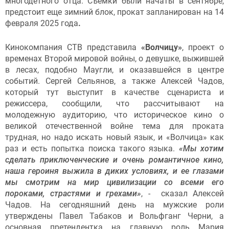
многодетного отца. Съемки были начаты в сентябре,
предстоит еще зимний блок, прокат запланирован на 14
февраля 2025 года
.
Кинокомпания СТВ представила
«Волчицу»
, проект о
временах Второй мировой войны, о девушке, выжившей
в лесах, подобно Маугли, и оказавшейся в центре
событий. Сергей Сельянов, а также Алексей Чадов,
который тут выступит в качестве сценариста и
режиссера, сообщили, что рассчитывают на
молодежную аудиторию, что историческое кино о
великой отечественной войне тема для проката
трудная, но надо искать новый язык, и «Волчица» как
раз и есть попытка поиска такого языка.
«Мы хотим
сделать приключенческие и очень романтичное кино,
наша героиня выжила в диких условиях, и ее глазами
мы смотрим на мир цивилизации со всеми его
пороками, страстями и грехами»
, - сказал Алексей
Чадов. На сегодняшний день на мужские роли
утверждены Павел Табаков и Вольфганг Черни, а
основная претендентка на главную роль Мария