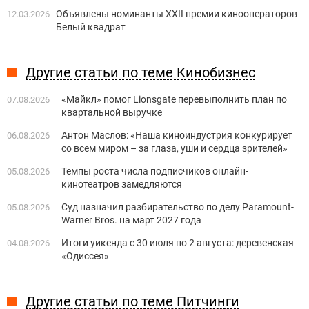
Объявлены номинанты XXII премии кинооператоров
12.03.2026
Белый квадрат
Другие статьи по теме Кинобизнес
«Майкл» помог Lionsgate перевыполнить план по
07.08.2026
квартальной выручке
Антон Маслов: «Наша киноиндустрия конкурирует
06.08.2026
со всем миром – за глаза, уши и сердца зрителей»
Темпы роста числа подписчиков онлайн-
05.08.2026
кинотеатров замедляются
Суд назначил разбирательство по делу Paramount-
05.08.2026
Warner Bros. на март 2027 года
Итоги уикенда с 30 июля по 2 августа: деревенская
04.08.2026
«Одиссея»
Другие статьи по теме Питчинги