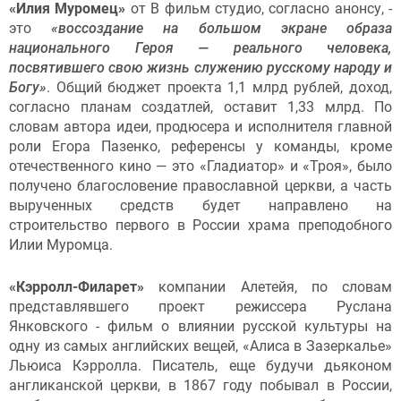
«Илия Муромец»
от В фильм студио, согласно анонсу, -
это
«воссоздание на большом экране образа
национального Героя — реального человека,
посвятившего свою жизнь служению русскому народу и
Богу»
. Общий бюджет проекта 1,1 млрд рублей, доход,
согласно планам создатлей, оставит 1,33 млрд. По
словам автора идеи, продюсера и исполнителя главной
роли Егора Пазенко, референсы у команды, кроме
отечественного кино — это «Гладиатор» и «Троя», было
получено благословение православной церкви, а часть
вырученных средств будет направлено на
строительство первого в России храма преподобного
Илии Муромца.
«Кэрролл-Филарет»
компании Алетейя, по словам
представлявшего проект режиссера Руслана
Янковского - фильм о влиянии русской культуры на
одну из самых английских вещей, «Алиса в Зазеркалье»
Льюиса Кэрролла. Писатель, еще будучи дьяконом
англиканской церкви, в 1867 году побывал в России,