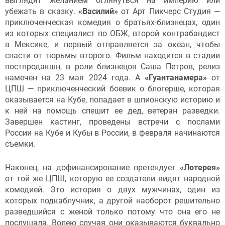
выглядят желанием оглянуться на империю или
убежать в сказку.
«Василий»
от Арт Пикчерс Студия —
приключенческая комедия о братьях-близнецах, один
из которых специалист по ОБЖ, второй контрабандист
в Мексике, и первый отправляется за океан, чтобы
спасти от тюрьмы второго. Фильм находится в стадии
постпродакшн, в роли близнецов Саша Петров, релиз
намечен на 23 мая 2024 года. А
«Гуантанамера»
от
ЦПШ — приключенческий боевик о блогерше, которая
оказывается на Кубе, попадает в шпионскую историю и
к ней на помощь спешит ее дед, ветеран разведки.
Завершен кастинг, проведены встречи с послами
России на Кубе и Кубы в России, в февраля начинаются
съемки.
Наконец, на дофинансирование претендует
«Лотерея»
от той же ЦПШ, которую ее создатели видят народной
комедией. Это история о двух мужчинах, один из
которых подкаблучник, а другой наоборот решительно
разведшийся с женой только потому что она его не
послушала. Волею случая они оказываются буквально