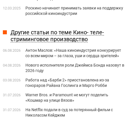
Роскино начинает принимать заявки на поддержку
12.03.2025
российской киноиндустрии
Другие статьи по теме Кино- теле-
стриминговое производство
Антон Маслов: «Наша киноиндустрия конкурирует
06.08.2026
со всем миром – за глаза, уши и сердца зрителей»
Нового исполнителя роли Джеймса Бонда назовут в
04.08.2026
2026 году
Работа над «Барби 2» приостановлена из-за
03.08.2026
гонораров Райана Гослинга и Марго Робби
Warner Bros. и Paramount не могут поделить
31.07.2026
«Кошмар на улице Вязов»
На Netflix подали в суд за потерянный фильм с
31.07.2026
Николасом Кейджем