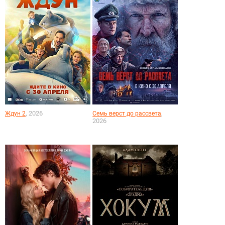
, 2026
,
Ждун 2
Семь верст до рассвета
2026