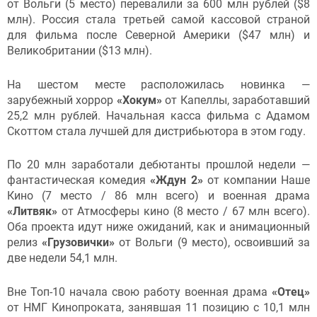
от Вольги (5 место) перевалили за 600 млн рублей ($8
млн). Россия стала третьей самой кассовой страной
для фильма после Северной Америки ($47 млн) и
Великобритании ($13 млн).
На шестом месте расположилась новинка —
зарубежный хоррор
«Хокум»
от Капеллы, заработавший
25,2 млн рублей. Начальная касса фильма с Адамом
Скоттом стала лучшей для дистрибьютора в этом году.
По 20 млн заработали дебютанты прошлой недели —
фантастическая комедия
«Ждун 2»
от компании Наше
Кино (7 место / 86 млн всего) и военная драма
«Литвяк»
от Атмосферы кино (8 место / 67 млн всего).
Оба проекта идут ниже ожиданий, как и анимационный
релиз
«Грузовички»
от Вольги (9 место), освоивший за
две недели 54,1 млн.
Вне Топ-10 начала свою работу военная драма
«Отец»
от НМГ Кинопроката, занявшая 11 позицию с 10,1 млн