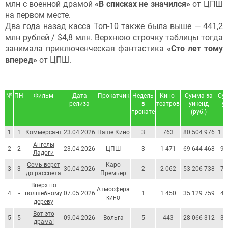
млн с военной драмой
«В списках не значился»
от ЦПШ
на первом месте.
Два года назад касса Топ-10 также была выше — 441,2
млн рублей / $4,8 млн. Верхнюю строчку таблицы тогда
занимала приключенческая фантастика
«Сто лет тому
вперед»
от ЦПШ.
№
ПН
Фильм
Дата
Прокатчик
Недель
Кино-
Сумма за
Су
релиза
в
театров
уикенд
у
прокате
(руб.)
1
1
Коммерсант
23.04.2026
Наше Кино
3
763
80 504 976
1 1
Ангелы
2
2
23.04.2026
ЦПШ
3
1 471
69 644 468
95
Ладоги
Семь верст
Каро
3
3
30.04.2026
2
2 062
53 206 738
72
до рассвета
Премьер
Вверх по
Атмосфера
4
-
волшебному
07.05.2026
1
1 450
35 129 759
47
кино
дереву
Вот это
5
5
09.04.2026
Вольга
5
443
28 066 312
37
драма!