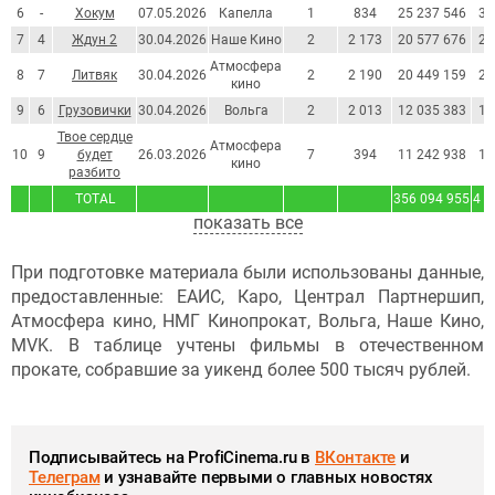
6
-
Хокум
07.05.2026
Капелла
1
834
25 237 546
33
7
4
Ждун 2
30.04.2026
Наше Кино
2
2 173
20 577 676
28
Атмосфера
8
7
Литвяк
30.04.2026
2
2 190
20 449 159
27
кино
9
6
Грузовички
30.04.2026
Вольга
2
2 013
12 035 383
16
Твое сердце
Атмосфера
10
9
будет
26.03.2026
7
394
11 242 938
15
кино
разбито
TOTAL
356 094 955
4 8
показать все
При подготовке материала были использованы данные,
предоставленные: ЕАИС, Каро, Централ Партнершип,
Атмосфера кино, НМГ Кинопрокат, Вольга, Наше Кино,
MVK. В таблице учтены фильмы в отечественном
прокате, собравшие за уикенд более 500 тысяч рублей.
Подписывайтесь на ProfiCinema.ru в
ВКонтакте
и
Телеграм
и узнавайте первыми о главных новостях