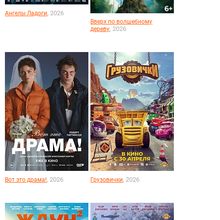
, 2026
Ангелы Ладоги
Вверх по волшебному
, 2026
дереву
, 2026
, 2026
Вот это драма!
Грузовички