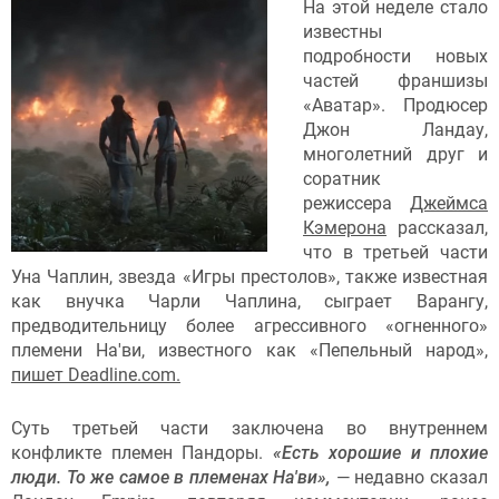
На этой неделе стало
известны
подробности новых
частей франшизы
«Аватар». Продюсер
Джон Ландау,
многолетний друг и
соратник
режиссера
Джеймса
Кэмерона
рассказал,
что в третьей части
Уна Чаплин, звезда «Игры престолов», также известная
как внучка Чарли Чаплина, сыграет Варангу,
предводительницу более агрессивного «огненного»
племени На'ви, известного как «Пепельный народ»,
пишет Deadline.com.
Суть третьей части заключена во внутреннем
конфликте племен Пандоры.
«Есть хорошие и плохие
люди. То же самое в племенах На'ви»,
— недавно сказал