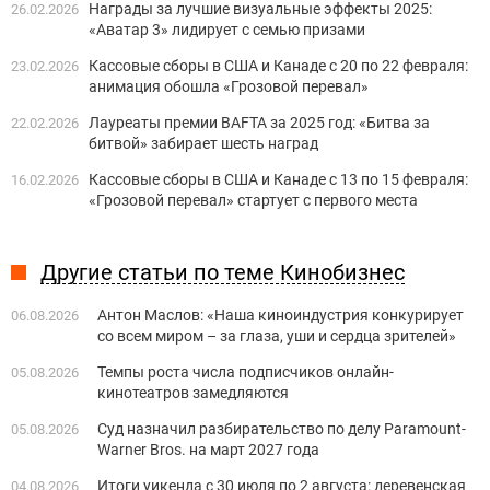
Награды за лучшие визуальные эффекты 2025:
26.02.2026
«Аватар 3» лидирует с семью призами
Кассовые сборы в США и Канаде с 20 по 22 февраля:
23.02.2026
анимация обошла «Грозовой перевал»
Лауреаты премии BAFTA за 2025 год: «Битва за
22.02.2026
битвой» забирает шесть наград
Кассовые сборы в США и Канаде с 13 по 15 февраля:
16.02.2026
«Грозовой перевал» стартует с первого места
Другие статьи по теме Кинобизнес
Антон Маслов: «Наша киноиндустрия конкурирует
06.08.2026
со всем миром – за глаза, уши и сердца зрителей»
Темпы роста числа подписчиков онлайн-
05.08.2026
кинотеатров замедляются
Суд назначил разбирательство по делу Paramount-
05.08.2026
Warner Bros. на март 2027 года
Итоги уикенда с 30 июля по 2 августа: деревенская
04.08.2026