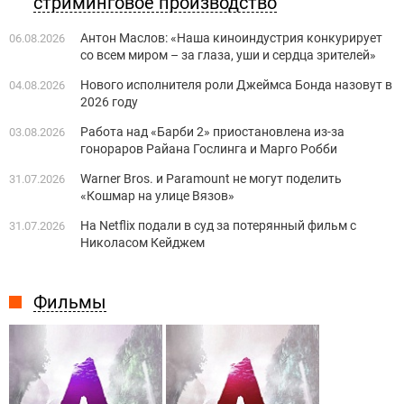
стриминговое производство
Антон Маслов: «Наша киноиндустрия конкурирует
06.08.2026
со всем миром – за глаза, уши и сердца зрителей»
Нового исполнителя роли Джеймса Бонда назовут в
04.08.2026
2026 году
Работа над «Барби 2» приостановлена из-за
03.08.2026
гонораров Райана Гослинга и Марго Робби
Warner Bros. и Paramount не могут поделить
31.07.2026
«Кошмар на улице Вязов»
На Netflix подали в суд за потерянный фильм с
31.07.2026
Николасом Кейджем
Фильмы