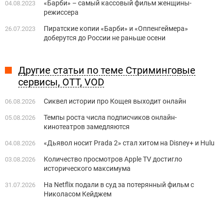
«Барби» – самый кассовый фильм женщины-
04.08.2023
режиссера
Пиратские копии «Барби» и «Оппенгеймера»
26.07.2023
доберутся до России не раньше осени
Другие статьи по теме Стриминговые
сервисы, OTT, VOD
Сиквел истории про Кощея выходит онлайн
06.08.2026
Темпы роста числа подписчиков онлайн-
05.08.2026
кинотеатров замедляются
«Дьявол носит Prada 2» стал хитом на Disney+ и Hulu
04.08.2026
Количество просмотров Apple TV достигло
03.08.2026
исторического максимума
На Netflix подали в суд за потерянный фильм с
31.07.2026
Николасом Кейджем