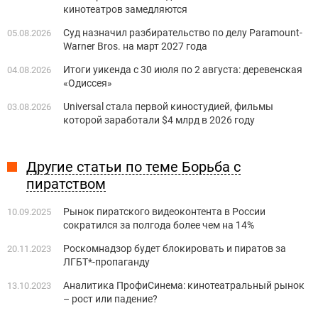
кинотеатров замедляются
Суд назначил разбирательство по делу Paramount-
05.08.2026
Warner Bros. на март 2027 года
Итоги уикенда с 30 июля по 2 августа: деревенская
04.08.2026
«Одиссея»
Universal стала первой киностудией, фильмы
03.08.2026
которой заработали $4 млрд в 2026 году
Другие статьи по теме Борьба с
пиратством
Рынок пиратского видеоконтента в России
10.09.2025
сократился за полгода более чем на 14%
Роскомнадзор будет блокировать и пиратов за
20.11.2023
ЛГБТ*-пропаганду
Аналитика ПрофиСинема: кинотеатральный рынок
13.10.2023
– рост или падение?