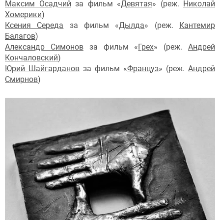
Максим Осадчий
за фильм «
Девятая
» (реж.
Николай
Хомерики
)
Ксения Середа
за фильм «
Дылда
» (реж.
Кантемир
Балагов
)
Александр Симонов
за фильм «
Грех
» (реж.
Андрей
Кончаловский
)
Юрий Шайгарданов
за фильм «
Француз
» (реж.
Андрей
Смирнов
)