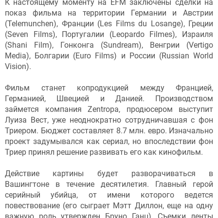
К настоящему моменту на EFM заключены сделки на
показ фильма на территории Германии и Австрии
(Telemunchen), Франции (Les Films du Losange), Греции
(Seven Films), Португалии (Leopardo Filmes), Израиля
(Shani Film), Гонконга (Sundream), Венгрии (Vertigo
Media), Болгарии (Euro Films) и России (Russian World
Vision).
Фильм станет копродукцией между Францией,
Германией, Швецией и Данией. Производством
займется компания Zentropa, продюсером выступит
Луиза Вест, уже неоднократно сотрудничавшая с фон
Триером. Бюджет составляет 8.7 млн. евро. Изначально
проект задумывался как сериал, но впоследствии фон
Триер принял решение развивать его как кинофильм.
Действие картины будет разворачиваться в
Вашингтоне в течение десятилетия. Главный герой
серийный убийца, от имени которого ведется
повествование (его сыграет Мэтт Диллон, еще на одну
важную роль утвержден Бруно Ганц). Съемки ленты