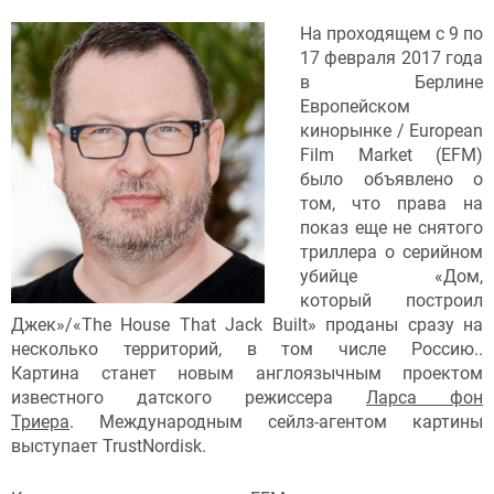
На проходящем с 9 по
17 февраля 2017 года
в Берлине
Европейском
кинорынке / European
Film Market (EFM)
было объявлено о
том, что права на
показ еще не снятого
триллера о серийном
убийце «Дом,
который построил
Джек»/«The House That Jack Built» проданы сразу на
несколько территорий, в том числе Россию..
Картина станет новым англоязычным проектом
известного датского режиссера
Ларса фон
Триера
. Международным сейлз-агентом картины
выступает TrustNordisk.