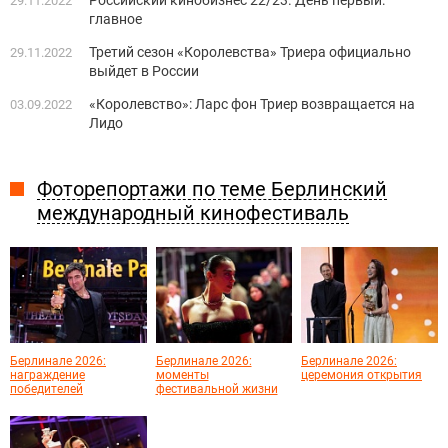
29.11.2022
главное
Третий сезон «Королевства» Триера официально
29.11.2022
выйдет в России
«Королевство»: Ларс фон Триер возвращается на
03.09.2022
Лидо
Фоторепортажи по теме Берлинский
международный кинофестиваль
Берлинале 2026:
Берлинале 2026:
Берлинале 2026:
награждение
моменты
церемония открытия
победителей
фестивальной жизни