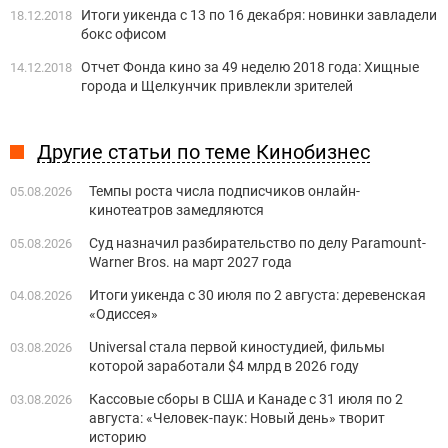
Итоги уикенда с 13 по 16 декабря: новинки завладели
18.12.2018
бокс офисом
Отчет Фонда кино за 49 неделю 2018 года: Хищные
14.12.2018
города и Щелкунчик привлекли зрителей
Другие статьи по теме Кинобизнес
Темпы роста числа подписчиков онлайн-
05.08.2026
кинотеатров замедляются
Суд назначил разбирательство по делу Paramount-
05.08.2026
Warner Bros. на март 2027 года
Итоги уикенда с 30 июля по 2 августа: деревенская
04.08.2026
«Одиссея»
Universal стала первой киностудией, фильмы
03.08.2026
которой заработали $4 млрд в 2026 году
Кассовые сборы в США и Канаде с 31 июля по 2
03.08.2026
августа: «Человек-паук: Новый день» творит
историю