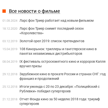
Все новости о фильме
Ларс фон Триер работает над новым фильмом
01.08.2024
Ларс фон Триер снимет поcледний сезон
18.12.2020
«Королевства»
Золотой орел 2019: список претендентов
03.12.2019
108 Кинорынок: триллеры и гангстерское кино в
15.04.2019
пакетах независимых дистрибьюторов
IX фестиваль остросюжетного кино и хорроров Капля
08.04.2019
вручил призы
Зарубежное кино в прокате России и странах СНГ: год
29.12.2018
франшиз и продолжений
Итоги уикенда с 20 по 23 декабря: «Полицейский с
25.12.2018
Рублевки» победил супергероев
Отчет Фонда кино за 50 неделю 2018 года: триумф
21.12.2018
супергероев