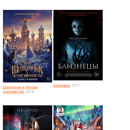
, 2017
Близнецы
Щелкунчик и Четыре
, 2018
королевства