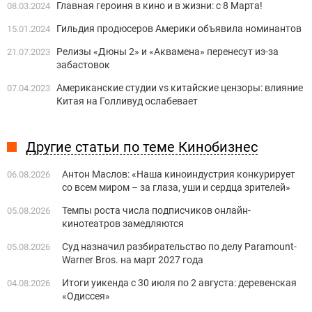
Главная героиня в кино и в жизни: с 8 Марта!
08.03.2024
Гильдия продюсеров Америки объявила номинантов
15.01.2024
Релизы «Дюны 2» и «Аквамена» перенесут из-за
21.07.2023
забастовок
Американские студии vs китайские цензоры: влияние
07.04.2023
Китая на Голливуд ослабевает
Другие статьи по теме Кинобизнес
Антон Маслов: «Наша киноиндустрия конкурирует
06.08.2026
со всем миром – за глаза, уши и сердца зрителей»
Темпы роста числа подписчиков онлайн-
05.08.2026
кинотеатров замедляются
Суд назначил разбирательство по делу Paramount-
05.08.2026
Warner Bros. на март 2027 года
Итоги уикенда с 30 июля по 2 августа: деревенская
04.08.2026
«Одиссея»