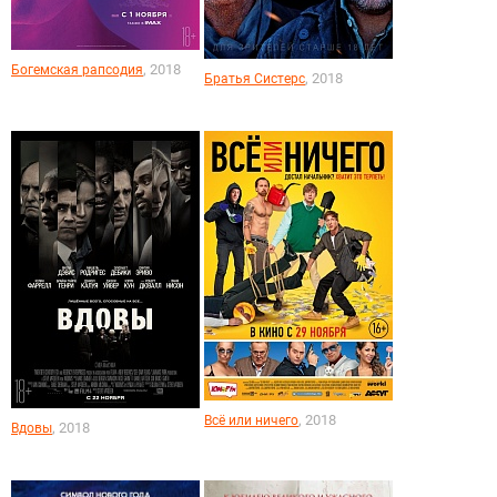
, 2018
Богемская рапсодия
, 2018
Братья Систерс
, 2018
Всё или ничего
, 2018
Вдовы