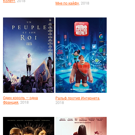
, 2018
Колетт
, 2018
Мне по кайфу
Один король — одна
,
Ральф против Интернета
, 2018
Франция
2018