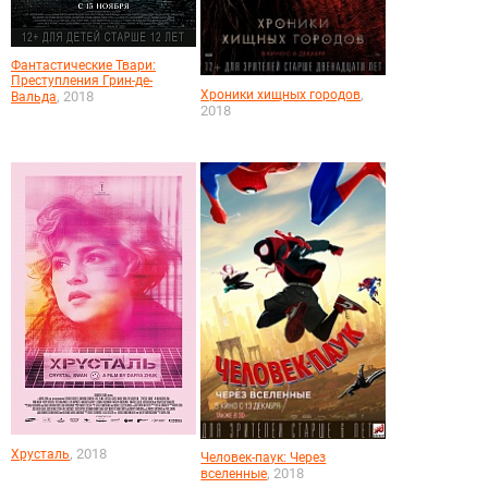
Фантастические Твари:
Преступления Грин-де-
,
Хроники хищных городов
, 2018
Вальда
2018
, 2018
Хрусталь
Человек-паук: Через
, 2018
вселенные