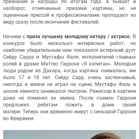
признание и награды по итогам года. А бывает и
наоборот, отмеченные призами картины, но не
оцененные прессой и профессионалами, пропадают из
виду сразу после окончания фестивалей.
Начнем с
приза лучшему молодому актеру / актрисе.
В
конкурсе было несколько интересных работ, но
наиболее убедительным нам показался актерский дуэт
Сейду Сарра и Мустафы Фаля, исполнителей главных
ролей в драме Маттео Гарроне «Я капитан». Молодые
люди родом из Дакара, когда картина снималась, им
было 17 и 18 лет. Сейду Сарр, очень застенчивый,
никогда в жизни не играл на сцене, Мустафа Фаль в
школе немного занимался театром. Режиссер в картине
даже не поменял их имена. После съемок Гарроне
предложил ребятам пожить в доме своей
матери. Теперь они временно живут с синьорой Гарроне
во Фреджене.