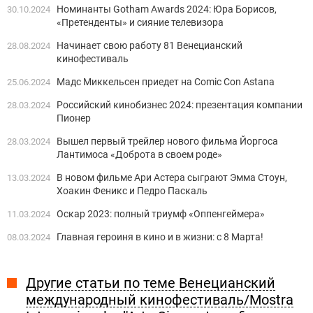
Номинанты Gotham Awards 2024: Юра Борисов,
30.10.2024
«Претенденты» и сияние телевизора
Начинает свою работу 81 Венецианский
28.08.2024
кинофестиваль
Мадс Миккельсен приедет на Comic Con Astana
25.06.2024
Российский кинобизнес 2024: презентация компании
28.03.2024
Пионер
Вышел первый трейлер нового фильма Йоргоса
28.03.2024
Лантимоса «Доброта в своем роде»
В новом фильме Ари Астера сыграют Эмма Стоун,
13.03.2024
Хоакин Феникс и Педро Паскаль
Оскар 2023: полный триумф «Оппенгеймера»
11.03.2024
Главная героиня в кино и в жизни: с 8 Марта!
08.03.2024
Другие статьи по теме Венецианский
международный кинофестиваль/Mostra