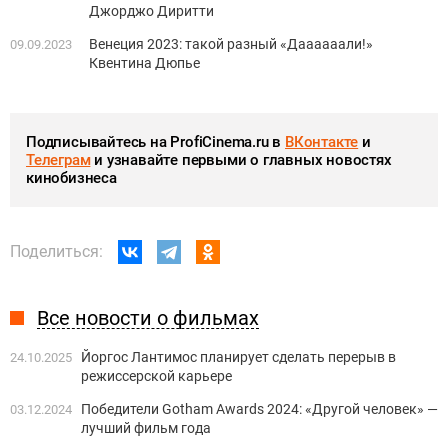
Джорджо Диритти
Венеция 2023: такой разный «Даааааали!»
09.09.2023
Квентина Дюпье
Подписывайтесь на ProfiCinema.ru в
ВКонтакте
и
Телеграм
и узнавайте первыми о главных новостях
кинобизнеса
Поделиться:
Все новости о фильмах
Йоргос Лантимос планирует сделать перерыв в
24.10.2025
режиссерской карьере
Победители Gotham Awards 2024: «Другой человек» —
03.12.2024
лучший фильм года