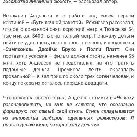
абсолютно линейный сюжет»
, — рассказал автор.
Вспомнил Андерсон и о работе над своей первой
картиной — «Бутылочной ракетой». Режиссер рассказал,
что он с командой снял короткий метр в Техасе за $4
тыс и искал $400 тыс на полный метр. Поначалу деньги
найти не удавалось, пока в проект не вошли продюсеры
«Симпсонов» Джеймс Брукс
и
Полли Плэтт.
Они
поставили условие — фильм должен стоить не менее $5
млн, хоть Андерсон не представлял, на что тратить
подобные деньги. Премьера ленты оказалась
провальной — в зал пришло около трех сотен человек, к
концу показа их осталось порядка двадцати.
Что касается своего стиля, Андерсон отметил:
«Не хоту
разочаровывать, но мне не кажется, что осознанно
формирую тот самый свой стиль. Стиль складывается
из множества выборов, сделанных режиссером. Я
просто делаю кино, которое хочу делать»
.