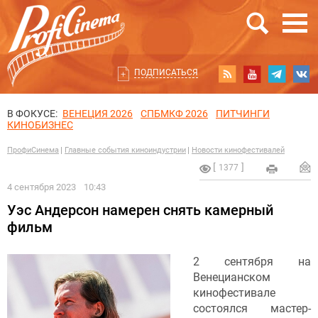
ПОДПИСАТЬСЯ
В ФОКУСЕ:
ВЕНЕЦИЯ 2026
СПБМКФ 2026
ПИТЧИНГИ
КИНОБИЗНЕС
ПрофиСинема
Главные события киноиндустрии
Новости кинофестивалей
1377
4 сентября 2023
10:43
Уэс Андерсон намерен снять камерный
фильм
2 сентября на
Венецианском
кинофестивале
состоялся мастер-