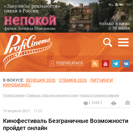
ПОДПИСАТЬСЯ
В ФОКУСЕ:
ВЕНЕЦИЯ 2026
СПБМКФ 2026
ПИТЧИНГИ
КИНОБИЗНЕС
ПрофиСинема
Главные события киноиндустрии
Новости кинофестивалей
3544
19 апреля 2021
11:31
Кинофестиваль Безграничные Возможности
пройдет онлайн