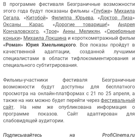
В программе фестиваля Безграничные возможности
этого года будут показаны фильмы «
Глубже
»
Михаила
Сегала
, «
Китобой
»
Филиппа Юрьева
, «
Доктор Лиза
»
Оксаны Карас
, «
Дорогие товарищи!
»
Андрея
Кончаловского
, «
Трое
»
Анны Меликян
, «
Серебряные
коньки
»
Михаила Локшина
и короткометражный фильм
«Роман»
Юрия Хмельницкого
. Все показы пройдут в
качественной адаптации, созданной лучшими
специалистами в области тифлокомментирования и
специального субтитрирования.
Фильмы-участники фестиваля Безграничные
возможности будут доступны для бесплатного
просмотра на онлайн-платформах с 21 по 25 апреля, а
также на них можно будет перейти через
фестивальный
сайт
. На нем же опубликована информация о
программе показов. Сайт адаптирован для
слабовидящей аудитории.
Подписывайтесь на ProfiCinema.ru