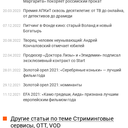
Маргарита» покоряет российский прокат
Премия АПКиТ сквозь десятилетие: от ТВ до онлайна,
20.03.2023
от детективов до драмеди
Питчинг в Фонде кино: старый Воланд и новый
07.12.2022
Богатырь
Творец, человек неунывающий: Андрей
20.08.2022
Кончаловский отмечает юбилей
Продюсер «Доктора Лизы» и «Эпидемии» подписал
22.04.2022
эксклюзивный контракт со Start
Золотой орел 2021: «Серебряные коньки» — лучший
28.01.2022
фильм года
Золотой орел 2021: номинанты
29.12.2021
EFA 2021: «Камо грядеши, Аида» признана лучшим
11.12.2021
европейским фильмом года
Другие статьи по теме Стриминговые
сервисы, OTT, VOD