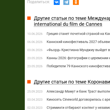
Поделиться:
Другие статьи по теме Междуна
international du film de Cannes
Греция станет ​​почетной страной на 
10.06.2026
Каннский кинофестиваль 2027 объяви
06.06.2026
«Фьорд» Кристиана Мунджиу выйдет в 
03.06.2026
Канны 2026: фотографии с церемонии
23.05.2026
Победители 79 Каннского кинофестива
23.05.2026
Другие статьи по теме Коронави
Александр Мамут и банк Траст выпол
25.09.2023
Киносеть Cineworld договорилась с ар
03.04.2023
Стриминги отбирают контент у незав
02.03.2023