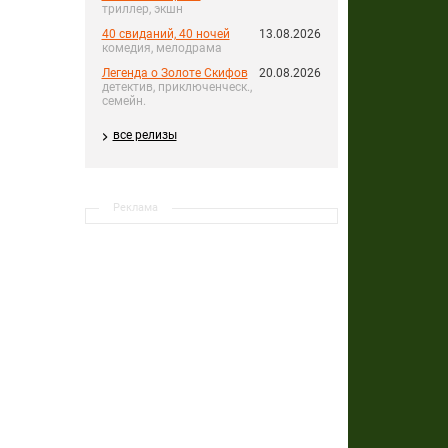
триллер, экшн
40 свиданий, 40 ночей
13.08.2026
комедия, мелодрама
Легенда о Золоте Скифов
20.08.2026
детектив, приключенческ.,
семейн.
все релизы
Реклама