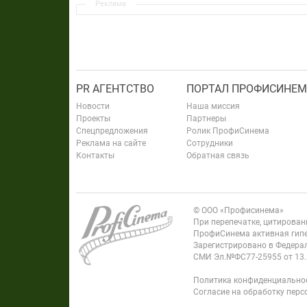
Реклама
PR АГЕНТСТВО
ПОРТАЛ ПРОФИСИНЕМ
Новости
Наша миссия
Проекты
Партнеры
Спецпредложения
Ролик ПрофиСинема
Реклама на сайте
Сотрудники
Контакты
Обратная связь
© ООО «Профисинема»
При перепечатке, цитирова
ПрофиСинема активная гипе
Зарегистрировано в Федерал
СМИ Эл.№ФС77-25955 от 13.
Политика конфиденциально
Согласие на обработку пер