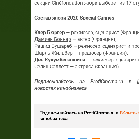
секции Cinéfondation жюри выберет из 17 ст
Состав жюри 2020 Special Cannes
Клер Бюргер
— режиссер, сценарист (Франци
Дамиен Боннар
— актер (Франция);
Рашид Бушареб
— режиссер, сценарист и пр
Шарль Жильбер
— продюсер (Франция),
Деа Кулумбегашвили
— режиссер, сценарист 
Селин Саллетт
— актриса (Франция).
Подписывайтесь на ProfiCinema.ru в
новостях кинобизнеса
Подписывайтесь на ProfiCinema.ru в
ВКонтак
кинобизнеса