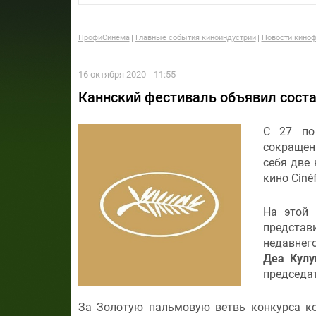
ПрофиСинема
Главные события киноиндустрии
Новости киноф
16 октября 2020
11:55
Каннский фестиваль объявил соста
С 27 по
сокращен
себя две
кино Ciné
На этой 
предста
недавне
Деа Кулу
председат
За Золотую пальмовую ветвь конкурса ко