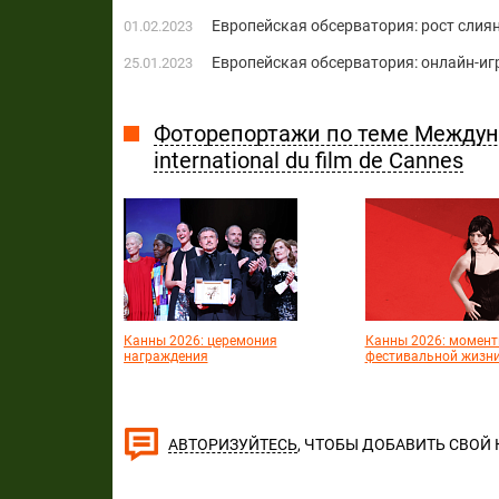
Европейская обсерватория: рост слия
01.02.2023
Европейская обсерватория: онлайн-иг
25.01.2023
Фоторепортажи по теме Междун
international du film de Cannes
Канны 2026: церемония
Канны 2026: момен
награждения
фестивальной жизн
, ЧТОБЫ ДОБАВИТЬ СВОЙ
АВТОРИЗУЙТЕСЬ