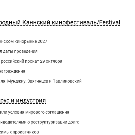
родный Каннский кинофестиваль/Festival
Каннском кинорынке 2027
л даты проведения
российский прокат 29 октября
 награждения
ля: Мунджиу, Звягинцев и Павликовский
рус и индустрия
нили условия мирового соглашения
ендодателями о реструктуризации долга
исимых прокатчиков