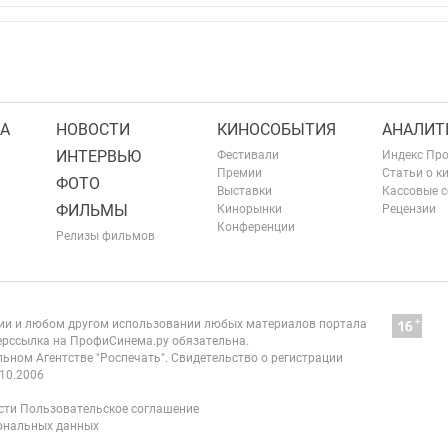
А
НОВОСТИ
КИНОСОБЫТИЯ
АНАЛИТ
ИНТЕРВЬЮ
Фестивали
Индекс Пр
Премии
Статьи о к
ФОТО
Выставки
Кассовые 
ФИЛЬМЫ
Кинорынки
Рецензии
Конференции
Релизы фильмов
нии и любом другом использовании любых материалов портала
рссылка на ПрофиСинема.ру обязательна.
ьном Агентстве "Роспечать". Свидетельство о регистрации
10.2006
сти
Пользовательское соглашение
сональных данных