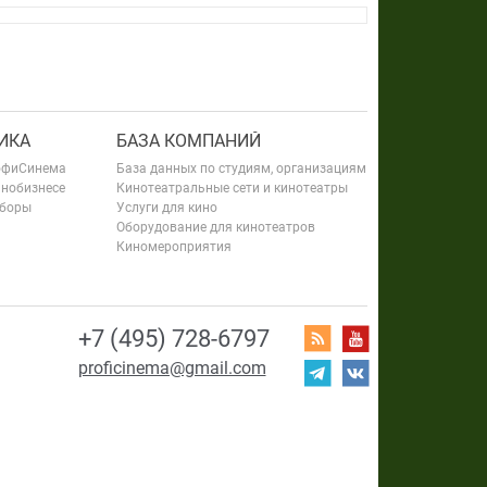
ИКА
БАЗА КОМПАНИЙ
офиСинема
База данных по студиям, организациям
инобизнесе
Кинотеатральные сети и кинотеатры
сборы
Услуги для кино
Оборудование для кинотеатров
Киномероприятия
+7 (495) 728-6797
proficinema@gmail.com