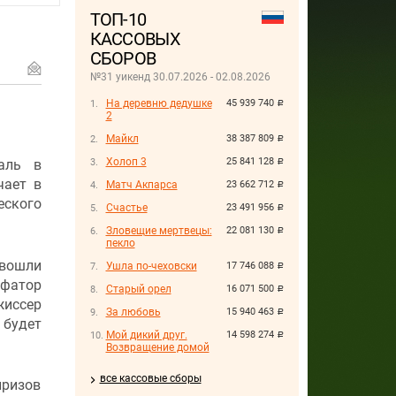
ТОП-10
КАССОВЫХ
СБОРОВ
№31 уикенд 30.07.2026 - 02.08.2026
На деревню дедушке
45 939 740
руб.
2
Майкл
38 387 809
руб.
Холоп 3
25 841 128
аль в
руб.
чает в
Матч Акпарса
23 662 712
руб.
еского
Счастье
23 491 956
руб.
Зловещие мертвецы:
22 081 130
руб.
пекло
 вошли
Ушла по-чеховски
17 746 088
руб.
фатор
Старый орел
16 071 500
руб.
иссер
За любовь
15 940 463
руб.
 будет
Мой дикий друг.
14 598 274
руб.
Возвращение домой
все кассовые сборы
призов