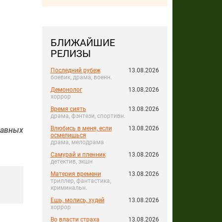
БЛИЖАЙШИЕ
РЕЛИЗЫ
Последний рубеж
13.08.2026
боевик, драма, военн.
Демонолог
13.08.2026
хоррор
Время сиять
13.08.2026
драма, фэнтези, спортивн.
Влюбись в меня, если
13.08.2026
авных
осмелишься
драма, мелодрама
Самурай и пленник
13.08.2026
детектив, экшн
Материя времени
13.08.2026
триллер, фантастика,
криминальн.
Ешь, молись, худей
13.08.2026
хоррор
Во власти страха
13.08.2026