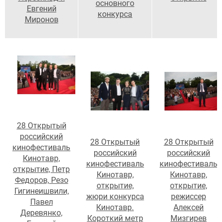
основного
Евгений
конкурса
Миронов
28 Открытый
российский
28 Открытый
28 Открытый
кинофестиваль
российский
российский
Кинотавр,
кинофестиваль
кинофестиваль
открытие, Петр
Кинотавр,
Кинотавр,
Федоров, Резо
открытие,
открытие,
Гигинеишвили,
режиссер
жюри конкурса
Павел
Алексей
Кинотавр.
Деревянко,
Мизгирев
Короткий метр