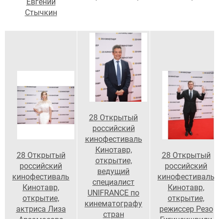
Евгений
Стычкин
28 Открытый
российский
кинофестиваль
Кинотавр,
28 Открытый
28 Открытый
открытие,
российский
российский
ведущий
кинофестиваль
кинофестиваль
специалист
Кинотавр,
Кинотавр,
UNIFRANCE по
открытие,
открытие,
кинематографу
актриса Лиза
режиссер Резо
стран