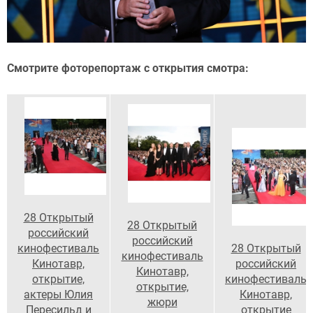
Смотрите фоторепортаж с открытия смотра:
28 Открытый
28 Открытый
российский
российский
кинофестиваль
28 Открытый
кинофестиваль
Кинотавр,
российский
Кинотавр,
открытие,
кинофестиваль
открытие,
актеры Юлия
Кинотавр,
жюри
Пересильд и
открытие