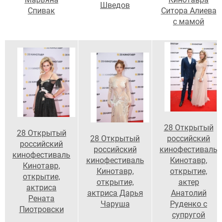
Шведов
Спивак
Ситора Алиева
с мамой
28 Открытый
28 Открытый
российский
28 Открытый
российский
кинофестиваль
российский
кинофестиваль
Кинотавр,
кинофестиваль
Кинотавр,
открытие,
Кинотавр,
открытие,
актер
открытие,
актриса
Анатолий
актриса Дарья
Рената
Руденко с
Чаруша
Пиотровски
супругой