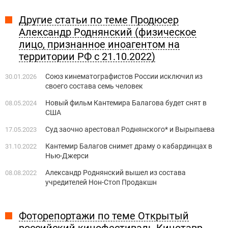
Другие статьи по теме Продюсер
Александр Роднянский (физическое
лицо, признанное иноагентом на
территории РФ с 21.10.2022)
Союз кинематографистов России исключил из
30.01.2026
своего состава семь человек
Новый фильм Кантемира Балагова будет снят в
08.05.2024
США
Суд заочно арестовал Роднянского* и Вырыпаева
17.05.2023
Кантемир Балагов снимет драму о кабардинцах в
31.10.2022
Нью-Джерси
Александр Роднянский вышел из состава
08.08.2022
учредителей Нон-Стоп Продакшн
Фоторепортажи по теме Открытый