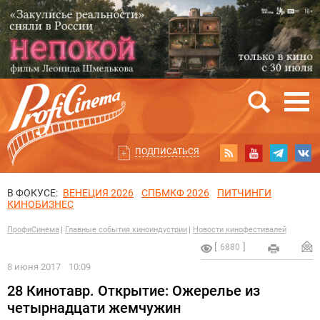
ПОДПИСАТЬСЯ
В ФОКУСЕ:
ВЕНЕЦИЯ 2026
СПБМКФ 2026
ПИТЧИНГИ
КИНОБИЗНЕС
ПрофиСинема
Главные события киноиндустрии
Новости кинофестивалей
6880
8 июня 2017
10:09
28 Кинотавр. Открытие: Ожерелье из
четырнадцати жемчужин