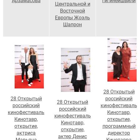
Арзамасова
Гигинеишвили
Центральной и
Восточной
Европы Жоэль
Шапрон
28 Открытый
28 Открытый
российский
28 Открытый
российский
кинофестиваль
российский
кинофестиваль
Кинотавр,
кинофестиваль
Кинотавр,
открытие,
Кинотавр,
открытие,
программный
открытие,
актриса
директор
актер Денис
Марьяна
Кинотавра