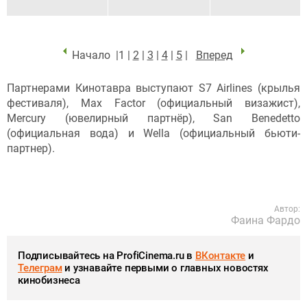
Начало |1 |
2
|
3
|
4
|
5
|
Вперед
Партнерами Кинотавра выступают S7 Airlines (крылья
фестиваля), Max Factor (официальный визажист),
Mercury (ювелирный партнёр), San Benedetto
(официальная вода) и Wella (официальный бьюти-
партнер).
Автор:
Фаина Фардо
Подписывайтесь на ProfiCinema.ru в
ВКонтакте
и
Телеграм
и узнавайте первыми о главных новостях
кинобизнеса