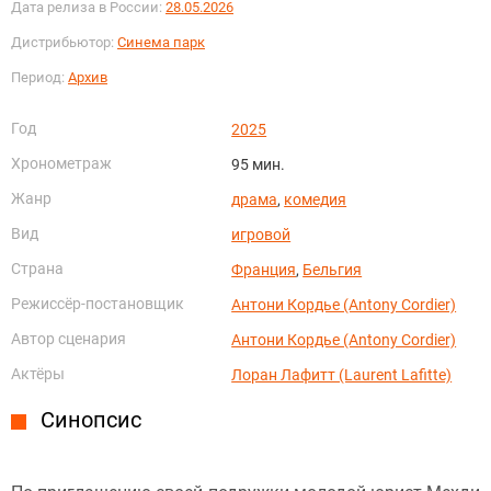
Дата релиза в России:
28.05.2026
Дистрибьютор:
Синема парк
Период:
Архив
Год
2025
Хронометраж
95 мин.
Жанр
драма
,
комедия
Вид
игровой
Страна
Франция
,
Бельгия
Режиссёр-постановщик
Антони Кордье (Antony Cordier)
Автор сценария
Антони Кордье (Antony Cordier)
Актёры
Лоран Лафитт (Laurent Lafitte)
Синопсис