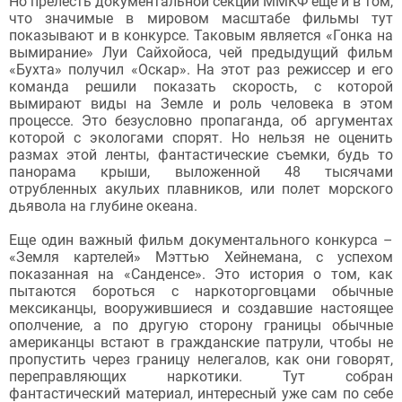
Но прелесть документальной секции ММКФ еще и в том,
что значимые в мировом масштабе фильмы тут
показывают и в конкурсе. Таковым является «Гонка на
вымирание» Луи Сайхойоса, чей предыдущий фильм
«Бухта» получил «Оскар». На этот раз режиссер и его
команда решили показать скорость, с которой
вымирают виды на Земле и роль человека в этом
процессе. Это безусловно пропаганда, об аргументах
которой с экологами спорят. Но нельзя не оценить
размах этой ленты, фантастические съемки, будь то
панорама крыши, выложенной 48 тысячами
отрубленных акульих плавников, или полет морского
дьявола на глубине океана.
Еще один важный фильм документального конкурса –
«Земля картелей» Мэттью Хейнемана, с успехом
показанная на «Санденсе». Это история о том, как
пытаются бороться с наркоторговцами обычные
мексиканцы, вооружившиеся и создавшие настоящее
ополчение, а по другую сторону границы обычные
американцы встают в гражданские патрули, чтобы не
пропустить через границу нелегалов, как они говорят,
переправляющих наркотики. Тут собран
фантастический материал, интересный уже сам по себе