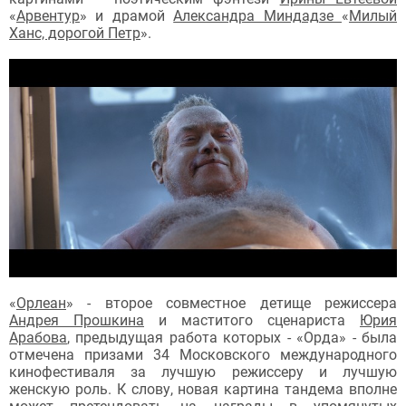
«
Арвентур
» и драмой
Александра Миндадзе
«
Милый
Ханс, дорогой Петр
».
«
Орлеан
» - второе совместное детище режиссера
Андрея Прошкина
и маститого сценариста
Юрия
Арабова
, предыдущая работа которых - «Орда» - была
отмечена призами 34 Московского международного
кинофестиваля за лучшую режиссеру и лучшую
женскую роль. К слову, новая картина тандема вполне