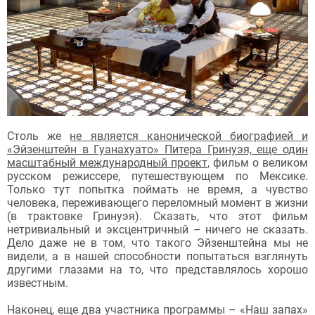
Столь же
не является канонической биографией и
«Эйзенштейн в Гуанахуато» Питера Гринуэя, еще один
масштабный международный проект
, фильм о великом
русском режиссере, путешествующем по Мексике.
Только тут попытка поймать не время, а чувство
человека, переживающего переломный момент в жизни
(в трактовке Гринуэя). Сказать, что этот фильм
нетривиальный и эксцентричный – ничего не сказать.
Дело даже не в том, что такого Эйзенштейна мы не
видели, а в нашей способности попытаться взглянуть
другими глазами на то, что представлялось хорошо
известным.
Наконец, еще два участника программы – «Наш запах»