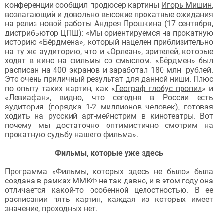
конференции сообщил продюсер картины
Игорь Мишин
,
возлагающий и довольно высокие прокатные ожидания
на релиз новой работы Андрея Прошкина (17 сентября,
дистрибьютор ЦПШ): «Мы ориентируемся на прокатную
историю «Бёрдмена», который нацелен приблизительно
на ту же аудиторию, что и «Орлеан», зрителей, которые
ходят в кино на фильмы со смыслом. «
Бёрдмен
» был
расписан на 400 экранов и заработал 180 млн. рублей.
Это очень приличный результат для данной ниши. Плюс
по опыту таких картин, как «
Географ глобус пропил
» и
«
Левиафан
», видно, что сегодня в России есть
аудитория (порядка 1-2 миллионов человек), готовая
ходить на русский арт-мейнстрим в кинотеатры. Вот
почему мы достаточно оптимистично смотрим на
прокатную судьбу нашего фильма».
Фильмы, которые уже здесь
Программа «Фильмы, которых здесь не было» была
создана в рамках ММКФ не так давно, и в этом году она
отличается какой-то особенной целостностью. В ее
расписании пять картин, каждая из которых имеет
значение, проходных нет.