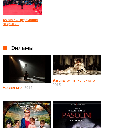
45 ММКФ: церемония
открытия
Фильмы
,
Эйзенштейн в Гуанахуато
2015
, 2015
Наследники