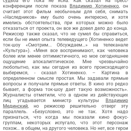
судьба его пока не ясна. Как сказал на пресс-
конференции после показа
Владимир Хотиненко
, он
считает этот фильм необычным для себя, снимать
«Наследников» ему было очень интересно, и хотя
имелись обстоятельства, при которых можно было
отказаться от проекта, он все же довел дело до конца.
Режиссер также сказал, что не сумел бы справиться,
если бы не имел опыта телеведущего (Хотиненко ведет
ток-шоу «Смотрим... Обсуждаем…» на телеканале
«Культура»). «Меня все воспринимают, как человека
более или менее оптимистичного, но мое сегодняшнее
ощущение апокалиптическое. Мне чрезвычайно
любопытно, как мы сегодня из всего происходящего
выберемся, - сказал Хотиненко. – Картина в
определенном смысле простая. Мы задавали прямые
вопросы и получали прямые ответы. В кино это редко
бывает, а форма ток-шоу дает такую возможность».
Журналисты отметили, что в одном из действующих
лиц угадывается министр культуры
Владимир
Мединский
, но режиссер решительно отверг эту
параллель. «Безусловно, это не так. Хотя надо
признаться, что когда мы показали кино фокус-
группам, некоторых испугало, что этот персонаж
похож… в общем, на другого человека. Но нет, все герои