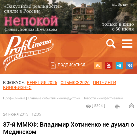
ПОДПИСАТЬСЯ
В ФОКУСЕ:
ВЕНЕЦИЯ 2026
СПБМКФ 2026
ПИТЧИНГИ
КИНОБИЗНЕС
ПрофиСинема
Главные события киноиндустрии
Новости кинофестивалей
5394
24 июня 2015
12:35
37-й ММКФ: Владимир Хотиненко не думал о
Мединском