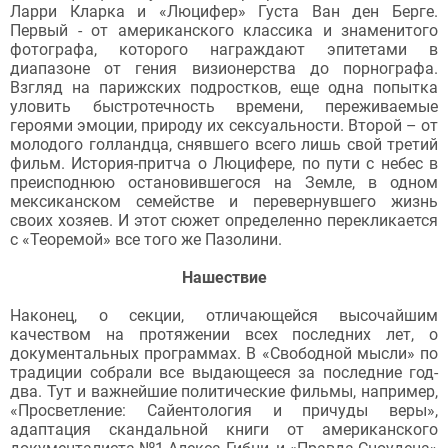
Ларри Кларка и «Люцифер» Густа Ван ден Берге.
Первый - от американского классика и знаменитого
фотографа, которого награждают эпитетами в
диапазоне от гения визионерства до порнографа.
Взгляд на парижских подростков, еще одна попытка
уловить быстротечность времени, переживаемые
героями эмоции, природу их сексуальности. Второй – от
молодого голландца, снявшего всего лишь свой третий
фильм. История-притча о Люцифере, по пути с небес в
преисподнюю остановившегося на Земле, в одном
мексиканском семействе и перевернувшего жизнь
своих хозяев. И этот сюжет определенно перекликается
с «Теоремой» все того же Пазолини.
Нашествие
Наконец, о секции, отличающейся высочайшим
качеством на протяжении всех последних лет, о
документальных программах. В «Свободной мысли» по
традиции собрали все выдающееся за последние год-
два. Тут и важнейшие политические фильмы, например,
«Просветление: Сайентология и причуды веры»,
адаптация скандальной книги от американского