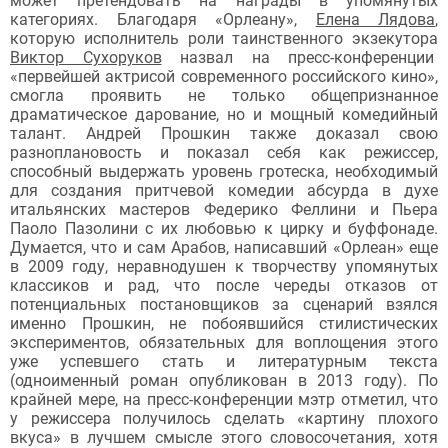
может претендовать на награды в упомянутых
категориях. Благодаря «Орлеану»,
Елена Лядова
,
которую исполнитель роли таинственного экзекутора
Виктор Сухоруков
назвал на пресс-конференции
«первейшей актрисой современного российского кино»,
смогла проявить не только общепризнанное
драматическое дарование, но и мощный комедийный
талант. Андрей Прошкин также доказал свою
разноплановость и показал себя как режиссер,
способный выдержать уровень гротеска, необходимый
для создания притчевой комедии абсурда в духе
итальянских мастеров Федерико Феллини и Пьера
Паоло Пазолини с их любовью к цирку и буффонаде.
Думается, что и сам Арабов, написавший «Орлеан» еще
в 2009 году, неравнодушен к творчеству упомянутых
классиков и рад, что после череды отказов от
потенциальных постановщиков за сценарий взялся
именно Прошкин, не побоявшийся стилистических
экспериментов, обязательных для воплощения этого
уже успевшего стать и литературным текста
(одноименный роман опубликован в 2013 году). По
крайней мере, на пресс-конференции мэтр отметил, что
у режиссера получилось сделать «картину плохого
вкуса» в лучшем смысле этого словосочетания, хотя