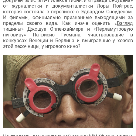
документалиста №1 Алекса Гибни, и «Правда Сноудена»
от журналистки и документалистки Лоры Пойтрас,
которая состояла в переписке с Эдвардом Сноуденом.
И фильмы, официально признанные выходящими за
пределы своего вида. Как иначе оценить «
Взгляд
тишины
»
Джошуа Оппенхаймера
и «Перламутровую
пуговицу» Патрисио Гусмана, участвовавшие в
конкурсах Венеции и Берлина и выигравшие у хозяев
этой песочницы, у игрового кино?