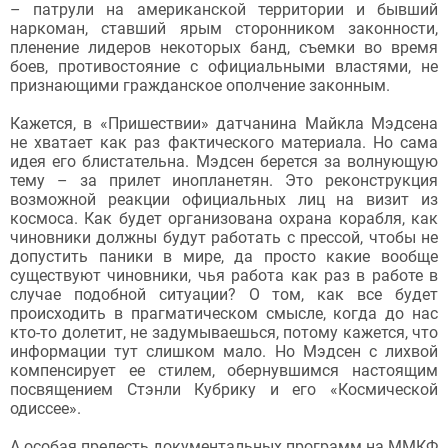
– патрули на американской территории и бывший
наркоман, ставший ярым сторонником законности,
пленение лидеров некоторых банд, съемки во время
боев, противостояние с официальными властями, не
признающими гражданское ополчение законным.
Кажется, в «Пришествии» датчанина Майкла Мэдсена
не хватает как раз фактического материала. Но сама
идея его блистательна. Мэдсен берется за волнующую
тему – за прилет инопланетян. Это реконструкция
возможной реакции официальных лиц на визит из
космоса. Как будет организована охрана корабля, как
чиновники должны будут работать с прессой, чтобы не
допустить паники в мире, да просто какие вообще
существуют чиновники, чья работа как раз в работе в
случае подобной ситуации? О том, как все будет
происходить в прагматическом смысле, когда до нас
кто-то долетит, не задумываешься, потому кажется, что
информации тут слишком мало. Но Мэдсен с лихвой
компенсирует ее стилем, обернувшимся настоящим
посвящением Стэнли Кубрику и его «Космической
одиссее».
А особая прелесть документальных программ на ММКФ