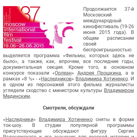
Продолжается 37-й
Московский
международный
кинофестиваль (19-26
июня 2015 года). В
общем расписании
своей
беспроигрышностью
выделяется программа «Фильмы, которых здесь не
было», а также, как, впрочем, все последние годы,
документальная секция. Кроме того, в основном
конкурсе показали «
Орлеан
»
Андрея Прошкина
, а в
рамках «8 ½» - «
Наследников
»
Владимира Хотиненко
. И
в одном из персонажей этого фильма журналисты
углядели сходство с министром культуры
Владимиром
Мединским
.
Смотрели, обсуждали
«
Наследники
»
Владимира Хотиненко
сняты в форме
ток-шоу. В студии популярной программы
присутствующие обсуждают фигуру Сергия
Радонежского и его значение для русской истории и