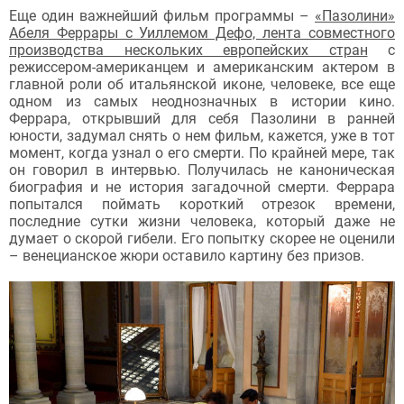
Еще один важнейший фильм программы –
«Пазолини»
Абеля Феррары с Уиллемом Дефо, лента совместного
производства нескольких европейских стран
с
режиссером-американцем и американским актером в
главной роли об итальянской иконе, человеке, все еще
одном из самых неоднозначных в истории кино.
Феррара, открывший для себя Пазолини в ранней
юности, задумал снять о нем фильм, кажется, уже в тот
момент, когда узнал о его смерти. По крайней мере, так
он говорил в интервью. Получилась не каноническая
биография и не история загадочной смерти. Феррара
попытался поймать короткий отрезок времени,
последние сутки жизни человека, который даже не
думает о скорой гибели. Его попытку скорее не оценили
– венецианское жюри оставило картину без призов.