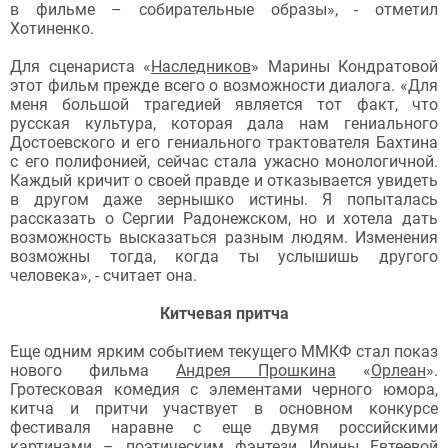
в фильме – собирательные образы», - отметил
Хотиненко.
Для сценариста «
Наследников
» Марины Кондратовой
этот фильм прежде всего о возможности диалога. «Для
меня большой трагедией является тот факт, что
русская культура, которая дала нам гениального
Достоевского и его гениального трактователя Бахтина
с его полифонией, сейчас стала ужасно монологичной.
Каждый кричит о своей правде и отказывается увидеть
в другом даже зернышко истины. Я попыталась
рассказать о Сергии Радонежском, но и хотела дать
возможность высказаться разным людям. Изменения
возможны тогда, когда ты услышишь другого
человека», - считает она.
Китчевая притча
Еще одним ярким событием текущего ММКФ стал показ
нового фильма
Андрея Прошкина
«
Орлеан
».
Гротесковая комедия с элементами черного юмора,
китча и притчи участвует в основном конкурсе
фестиваля наравне с еще двумя российскими
картинами – поэтическим фэнтези
Ирины Евтеевой