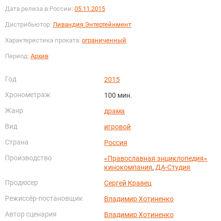
Дата релиза в России:
05.11.2015
Дистрибьютор:
Ливандия Энтертейнмент
Характеристика проката:
ограниченный
Период:
Архив
Год
2015
Хронометраж
100 мин.
Жанр
драма
Вид
игровой
Страна
Россия
Производство
«Православная энциклопедия»
кинокомпания
,
ДА-Студия
Продюсер
Сергей Кравец
Режиссёр-постановщик
Владимир Хотиненко
Автор сценария
Владимир Хотиненко