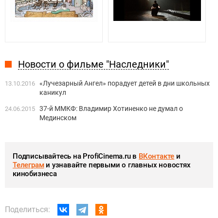
Новости о фильме "Наследники"
«Лучезарный Ангел» порадует детей в дни школьных
13.10.2016
каникул
37-й ММКФ: Владимир Хотиненко не думал о
24.06.2015
Мединском
Подписывайтесь на ProfiCinema.ru в
ВКонтакте
и
Телеграм
и узнавайте первыми о главных новостях
кинобизнеса
Поделиться: