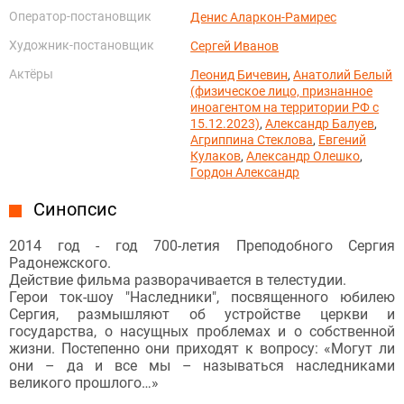
Оператор-постановщик
Денис Аларкон-Рамирес
Художник-постановщик
Сергей Иванов
Актёры
Леонид Бичевин
,
Анатолий Белый
(физическое лицо, признанное
иноагентом на территории РФ с
15.12.2023)
,
Александр Балуев
,
Агриппина Стеклова
,
Евгений
Кулаков
,
Александр Олешко
,
Гордон Александр
Синопсис
2014 год - год 700-летия Преподобного Сергия
Радонежского.
Действие фильма разворачивается в телестудии.
Герои ток-шоу "Наследники", посвященного юбилею
Сергия, размышляют об устройстве церкви и
государства, о насущных проблемах и о собственной
жизни. Постепенно они приходят к вопросу: «Могут ли
они – да и все мы – называться наследниками
великого прошлого…»