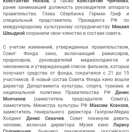
Константин Носков
, а также
Константин Чуйченко
,
ранее занимавший должность руководителя аппарата
правительства. Глава Сбербанка Герман Греф и
специальный представитель Президента РФ по
международному культурному сотрудничеству
Михаил
Швыдкой
сохранили свое членство в составе совета.
С учетом изменений, утвержденных правительством,
Совет Фонда кино, включающий режиссеров,
продюсеров, руководителей медиахолдингов и
чиновников и утверждающий список фильмов, которые
получают средства от фонда, сократился с 21 до 15
участников. В новый состав Совета Фонда кино вошли
директор Департамента культуры, спорта, туризма и
национальной политики Правительства РФ
Денис
Молчанов
(заместитель председателя Совета),
заместитель Министра культуры РФ
Максим Ксензов
,
заместитель генерального директора Газпром-Медиа
Холдинг
Денис Секачев
. Совет покинули девять
человек, включая директора Музея кино
Ларису
Солоницыну
, бывшего руководителя российского