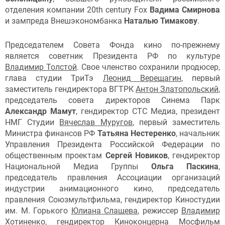
отделения компании 20th century Fox
Вадима Смирнова
и зампреда Внешэкономбанка
Наталью Тимакову
.
Председателем Совета Фонда кино по-прежнему
является советник Президента РФ по культуре
Владимир Толстой
. Свое членство сохранили продюсер,
глава студии ТриТэ
Леонид Верещагин
, первый
заместитель гендиректора ВГТРК
Антон Златопольский
,
председатель совета директоров Синема Парк
Александр Мамут
, гендиректор СТС Медиа, президент
НМГ Студии
Вячеслав Муругов
, первый заместитель
Министра финансов РФ
Татьяна Нестеренко
, начальник
Управления Президента Российской Федерации по
общественным проектам
Сергей Новиков
, гендиректор
Национальной Медиа Группы
Ольга Паскина
,
председатель правления Ассоциации организаций
индустрии анимационного кино, председатель
правления Союзмультфильма, гендиректор Киностудии
им. М. Горького
Юлиана Слащева
, режиссер
Владимир
Хотиненко
, гендиректор Киноконцерна Мосфильм