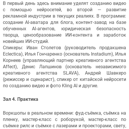
В первый день здесь внимание уделят созданию видео
с помощью нейросетей, во второй — развитие
рекламной индустрии в текущих реалиях. В программе:
создание AI-аватара для блога, контент‑завод на базе
обученных AI‑агентов, юридическая безопасность
творца, ценообразование ИИ-контента и заработок
новейших ИИ-студий.
Спикеры: Иван Столетов (руководитель продакшена
Eclectica), Илья Гончаренко (основатель Instadium), Илья
Корнеев (управляющий партнер креативного агентства
Affect), Денис Лапшинов (основатель независимого
креативного агентства SLAVА), Андрей Шавкеро
(режиссер и сценарист), спикер от китайской нейросети
по созданию видео и фото Kling AI и другие.
Зал 4. Практика
Воркшопы в реальном времени: фуд-съёмка, съёмка на
пленку, мастер-класс с роборукой, мастер-класс по
съёмке рилс и съёмке с лазерами и проекторами, свету,