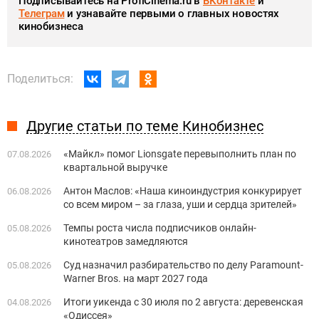
Подписывайтесь на ProfiCinema.ru в
ВКонтакте
и
Телеграм
и узнавайте первыми о главных новостях
кинобизнеса
Поделиться:
Другие статьи по теме Кинобизнес
«Майкл» помог Lionsgate перевыполнить план по
07.08.2026
квартальной выручке
Антон Маслов: «Наша киноиндустрия конкурирует
06.08.2026
со всем миром – за глаза, уши и сердца зрителей»
Темпы роста числа подписчиков онлайн-
05.08.2026
кинотеатров замедляются
Суд назначил разбирательство по делу Paramount-
05.08.2026
Warner Bros. на март 2027 года
Итоги уикенда с 30 июля по 2 августа: деревенская
04.08.2026
«Одиссея»