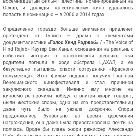
восемнадцатый фильм Палестины, номинированный на
Оскар, и дважды палестинскому кино удавалось
попасть в номинацию — в 2006 и 2014 годах.
Определенно гораздо больше внимания привлечет
претендент от Туниса — драма с элементами
документалистики
«Голос Хинд Раджаб»
/ «The Voice of
Hind Rajab» Каутер Бен Ханьи, основанная на реальных
событиях история о палестинской девочке, чьи
родители погибли в ходе обстрела ЦАХАЛ, а ее
безуспешно пытались спасти сотрудники «Красного
полумесяца». Этот фильм недавно получил Гран-при
Венецианского кинофестиваля и стал причиной
закулисного скандала. Именно ему многие на
киносмотре прочили победу, а внутри жюри, говорят,
были жестокие споры, одна из его представительниц
даже чуть было не уехала досрочно. Споры
продолжались буквально во время церемонии
награждения, она даже была приостановлена почти на
полчаса. Вроде бы глава жюри режиссер Александр
Пэйн был резко против этого фильма, и ему удалось