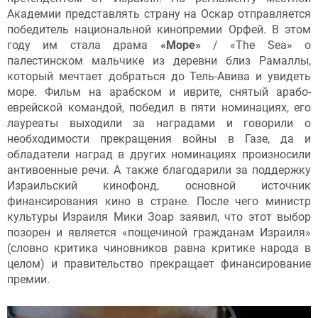
Академии представлять страну на Оскар отправляется
победитель национальной кинопремии Орфей. В этом
году им стала драма
«Море»
/ «The Sea» о
палестинском мальчике из деревни близ Рамаллы,
который мечтает добраться до Тель-Авива и увидеть
море. Фильм на арабском и иврите, снятый арабо-
еврейской командой, победил в пяти номинациях, его
лауреаты выходили за наградами и говорили о
необходимости прекращения войны в Газе, да и
обладатели наград в других номинациях произносили
антивоенные речи. А также благодарили за поддержку
Израильский кинофонд, основной источник
финансирования кино в стране. После чего министр
культуры Израиля Мики Зоар заявил, что этот выбор
позорен и является «пощечиной гражданам Израиля»
(словно критика чиновников равна критике народа в
целом) и правительство прекращает финансирование
премии.