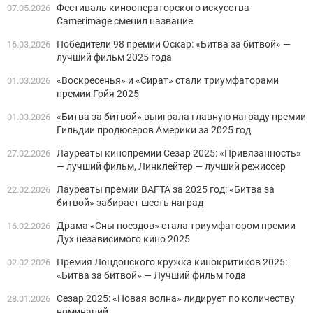
Фестиваль кинооператорского искусства
07.05.2026
Camerimage сменил название
Победители 98 премии Оскар: «Битва за битвой» —
16.03.2026
лучший фильм 2025 года
«Воскресенья» и «Сират» стали триумфаторами
01.03.2026
премии Гойя 2025
«Битва за битвой» выиграла главную награду премии
01.03.2026
Гильдии продюсеров Америки за 2025 год
Лауреаты кинопремии Сезар 2025: «Привязанность»
27.02.2026
— лучший фильм, Линклейтер — лучший режиссер
Лауреаты премии BAFTA за 2025 год: «Битва за
22.02.2026
битвой» забирает шесть наград
Драма «Сны поездов» стала триумфатором премии
16.02.2026
Дух независимого кино 2025
Премия Лондонского кружка кинокритиков 2025:
02.02.2026
«Битва за битвой» — Лучший фильм года
Сезар 2025: «Новая волна» лидирует по количеству
28.01.2026
номинаций