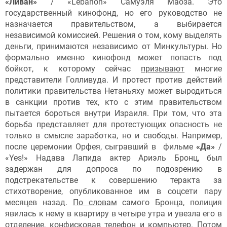
«Ливан»
/ «Lebanon» Самуэля Маоза. Это
государственный кинофонд, но его руководство не
назначается правительством, а выбирается
независимой комиссией. Решения о том, кому выделять
деньги, принимаются независимо от Минкультуры. Но
формально именно кинофонд может попасть под
бойкот, к которому сейчас
призывают
многие
представители Голливуда. И протест против действий
политики правительства Нетаньяху может выродиться
в санкции против тех, кто с этим правительством
пытается бороться внутри Израиля. При том, что эта
борьба представляет для протестующих опасность не
только в смысле заработка, но и свободы. Например,
после церемонии Орфея, сыгравший в фильме
«Да»
/
«Yes!» Надава Лапида актер Ариэль Бронц, был
задержан для допроса по подозрению в
подстрекательстве к совершению теракта за
стихотворение, опубликованное им в соцсети пару
месяцев назад.
По словам
самого Бронца, полиция
явилась к нему в квартиру в четыре утра и увезла его в
отделение, конфисковав телефон и компьютер. Потом