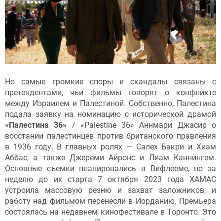
Но самые громкие споры и скандалы связаны с
претендентами, чьи фильмы говорят о конфликте
между Израилем и Палестиной. Собственно, Палестина
подала заявку на номинацию с исторической драмой
«Палестина 36»
/ «Palestine 36» Аннмари Джасир о
восстании палестинцев против британского правления
в 1936 году. В главных ролях — Салех Бакри и Хиам
Аббас, а также Джереми Айронс и Лиам Каннингем.
Основные съемки планировались в Вифлееме, но за
неделю до их старта 7 октября 2023 года ХАМАС
устроила массовую резню и захват заложников, и
работу над фильмом перенесли в Иорданию. Премьера
состоялась на недавнем кинофестивале в Торонто. Это