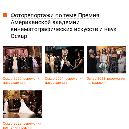
Фоторепортажи по теме Премия
Американской академии
кинематографических искусств и наук
Оскар
Оскар 2025: церемония
Оскар 2024: церемония
Оскар 2023: церемония
награждения
награждения
награждения
Оскар 2022: церемония
вручения премии