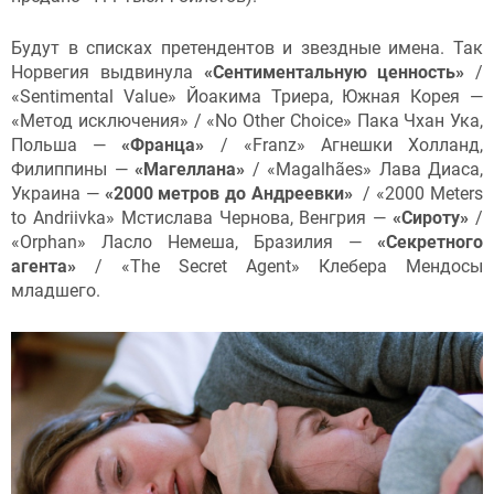
Будут в списках претендентов и звездные имена. Так
Норвегия выдвинула
«Сентиментальную ценность»
/
«Sentimental Value» Йоакима Триера, Южная Корея —
«Метод исключения» / «No Other Choice» Пака Чхан Ука,
Польша —
«Франца»
/ «Franz» Агнешки Холланд,
Филиппины —
«Магеллана»
/ «Magalhães» Лава Диаса,
Украина —
«2000 метров до Андреевки»
/ «2000 Meters
to Andriivka» Мстислава Чернова, Венгрия —
«Сироту»
/
«Orphan» Ласло Немеша, Бразилия —
«Секретного
агента»
/ «The Secret Agent» Клебера Мендосы
младшего.