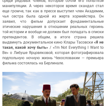
среди рядовых членов, которые сочли его попыткой
манипуляции. А через некоторое время скандал стал
еще громче, так как в прессе выступил член Академии,
чья сестра была одной из жертв хормейстера. Он
заявил, что фильм допускает фундаментальные
этические нарушения в отношении реальных героинь
той истории и вообще не должен был попадать в списки
претендентов. В общем, в итоге страна решила
выдвинуть документальное кино Клары Тасовски
«Я не
такая, какой хочу быть»
/ «I'm Not Everything I Want to
Be» о Либуше Ярцовяковой, которая фотографировала
подпольную ночную жизнь Чехословакии — премьера
фильма состоялась на Берлинале.