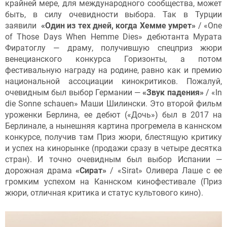
крайней мере, для международного сообщества, может
быть, в силу очевидности выбора. Так в Турции
заявили
«Один из тех дней, когда Хемме умрет»
/ «One
of Those Days When Hemme Dies» дебютанта Мурата
Фиратоглу — драму, получившую спецприз жюри
венецианского конкурса Горизонты, а потом
фестивальную награду на родине, равно как и премию
национальной ассоциации кинокритиков. Пожалуй,
очевидным был выбор Германии —
«Звук падения»
/ «In
die Sonne schauen» Маши Шилински. Это второй фильм
уроженки Берлина, ее дебют («Дочь») был в 2017 на
Берлинале, а нынешняя картина прогремела в каннском
конкурсе, получив там Приз жюри, блестящую критику
и успех на кинорынке (продажи сразу в четыре десятка
стран). И точно очевидным был выбор Испании —
дорожная драма
«Сират»
/ «Sirаt» Оливера Лаше с ее
громким успехом на Каннском кинофестивале (Приз
жюри, отличная критика и статус культового кино).