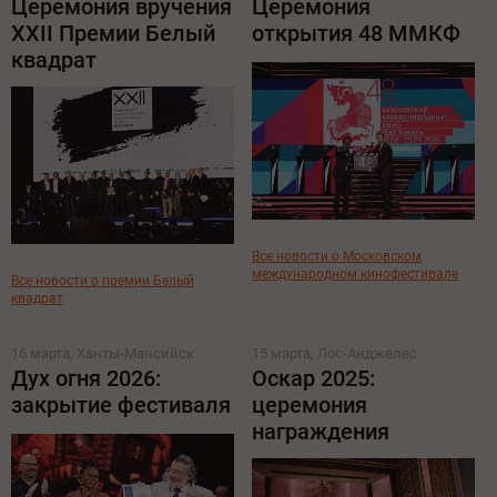
Церемония вручения
Церемония
XXII Премии Белый
открытия 48 ММКФ
квадрат
Все новости о Московском
международном кинофестивале
Все новости о премии Белый
квадрат
16 марта, Ханты-Мансийск
15 марта, Лос-Анджелес
Дух огня 2026:
Оскар 2025:
закрытие фестиваля
церемония
награждения