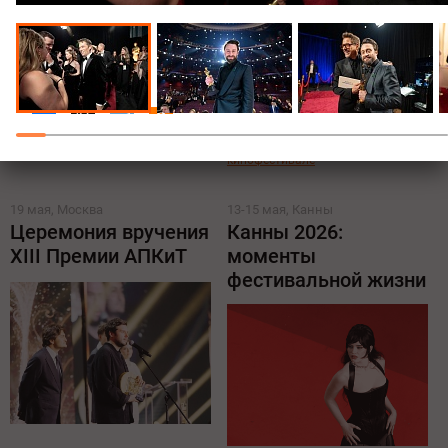
Поделиться:
Все новости о премии Белый слон
Все новости о Каннском
кинофестивале
19 мая, Москва
13-15 мая, Канны
Церемония вручения
Канны 2026:
XIII Премии АПКиТ
моменты
фестивальной жизни