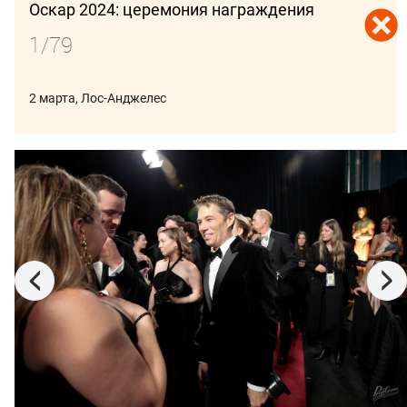
Оскар 2024: церемония награждения
1/79
2 марта, Лос-Анджелес
ПОДПИСАТЬСЯ
В ФОКУСЕ:
ВЕНЕЦИЯ 2026
СПБМКФ 2026
ПИТЧИНГИ
КИНОБИЗНЕС
26 мая, Москва, отель Artcourt
23 мая 2026 года, Канны
Белый слон 2025:
Канны 2026:
награждение
церемония
лауреатов
награждения