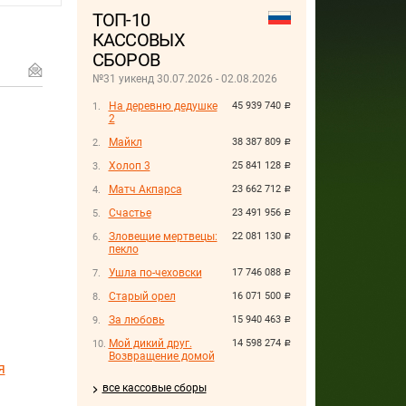
ТОП-10
КАССОВЫХ
СБОРОВ
№31 уикенд 30.07.2026 - 02.08.2026
На деревню дедушке
45 939 740
руб.
2
Майкл
38 387 809
руб.
Холоп 3
25 841 128
руб.
Матч Акпарса
23 662 712
руб.
Счастье
23 491 956
руб.
Зловещие мертвецы:
22 081 130
руб.
пекло
Ушла по-чеховски
17 746 088
руб.
Старый орел
16 071 500
руб.
За любовь
15 940 463
руб.
Мой дикий друг.
14 598 274
руб.
Возвращение домой
я
все кассовые сборы