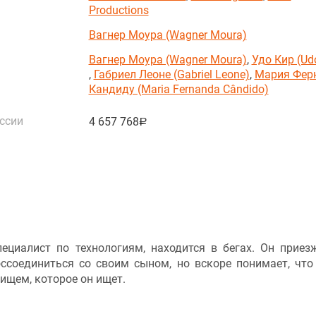
Productions
Вагнер Моура (Wagner Moura)
Вагнер Моура (Wagner Moura)
,
Удо Кир (Udo
,
Габриел Леоне (Gabriel Leone)
,
Мария Фер
Кандиду (Maria Fernanda Cândido)
ссии
4 657 768
руб.
пециалист по технологиям, находится в бегах. Он приез
ссоединиться со своим сыном, но вскоре понимает, что
ищем, которое он ищет.