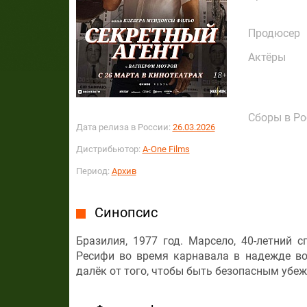
Продюсер
Актёры
Сборы в Ро
Дата релиза в России:
26.03.2026
Дистрибьютор:
A-One Films
Период:
Архив
Синопсис
Бразилия, 1977 год. Марсело, 40-летний с
Ресифи во время карнавала в надежде во
далёк от того, чтобы быть безопасным убеж