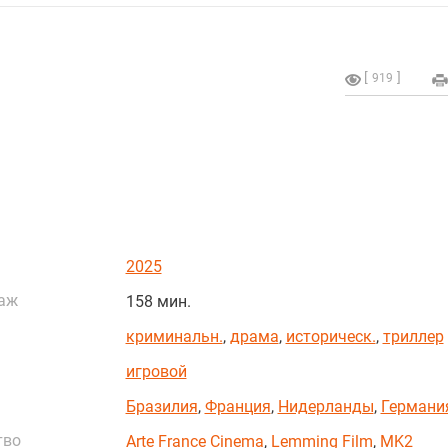
919
2025
аж
158 мин.
криминальн.
,
драма
,
историческ.
,
триллер
игровой
Бразилия
,
Франция
,
Нидерланды
,
Германи
тво
Arte France Cinema
,
Lemming Film
,
MK2