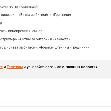
о количеству номинаций
 лидерах — «Битва за битвой» и «Грешники»
од
реаты кинопремии Люмьер
5: триумфы «Битвы за битвой» и «Хамнета»
ards: «Битва за битвой», «Франкенштейн» и «Грешники»
те
и
Телеграм
и узнавайте первыми о главных новостях