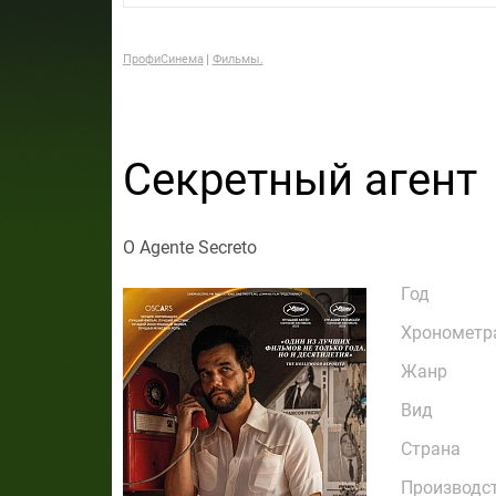
ПрофиСинема
Фильмы.
Секретный агент
O Agente Secreto
Год
Хронометр
Жанр
Вид
Страна
Производс