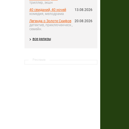
триллер, экшн
40 свиданий, 40 ночей
13.08.2026
комедия, мелодрама
Легенда о Золоте Скифов
20.08.2026
детектив, приключенческ.,
семейн.
все релизы
Реклама