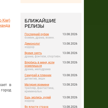
БЛИЖАЙШИЕ
 Kier)
нанда
РЕЛИЗЫ
Последний рубеж
13.08.2026
боевик, драма, военн.
Демонолог
13.08.2026
хоррор
Время сиять
13.08.2026
драма, фэнтези, спортивн.
Влюбись в меня, если
13.08.2026
осмелишься
драма, мелодрама
Самурай и пленник
13.08.2026
детектив, экшн
жает в
Материя времени
13.08.2026
триллер, фантастика,
 город
криминальн.
Ешь, молись, худей
13.08.2026
хоррор
Во власти страха
13.08.2026