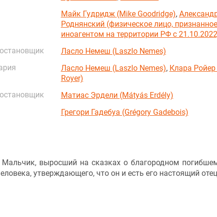
Майк Гудридж (Mike Goodridge)
,
Александ
Роднянский (физическое лицо, признанно
иноагентом на территории РФ с 21.10.2022
постановщик
Ласло Немеш (Laszlo Nemes)
ария
Ласло Немеш (Laszlo Nemes)
,
Клара Ройер 
Royer)
постановщик
Матиас Эрдели (Mátyás Erdély)
Грегори Гадебуа (Grégory Gadebois)
. Мальчик, выросший на сказках о благородном погибшем
еловека, утверждающего, что он и есть его настоящий отец