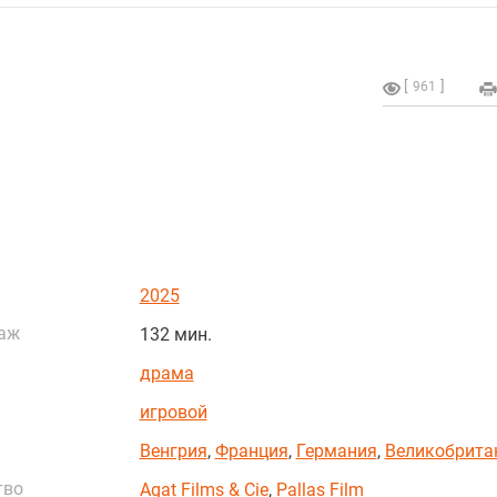
961
2025
аж
132 мин.
драма
игровой
Венгрия
,
Франция
,
Германия
,
Великобрита
тво
Agat Films & Cie
,
Pallas Film