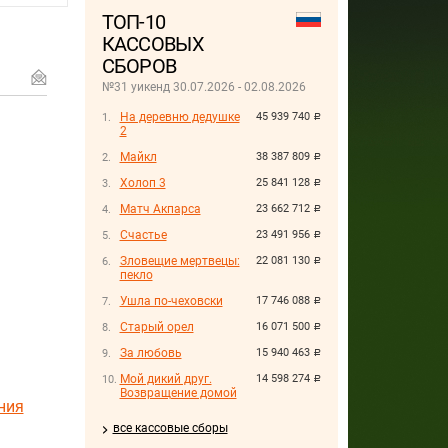
ТОП-10
КАССОВЫХ
СБОРОВ
№31 уикенд 30.07.2026 - 02.08.2026
На деревню дедушке
45 939 740
руб.
2
Майкл
38 387 809
руб.
Холоп 3
25 841 128
руб.
Матч Акпарса
23 662 712
руб.
Счастье
23 491 956
руб.
Зловещие мертвецы:
22 081 130
руб.
пекло
Ушла по-чеховски
17 746 088
руб.
Старый орел
16 071 500
руб.
За любовь
15 940 463
руб.
Мой дикий друг.
14 598 274
руб.
Возвращение домой
ния
все кассовые сборы