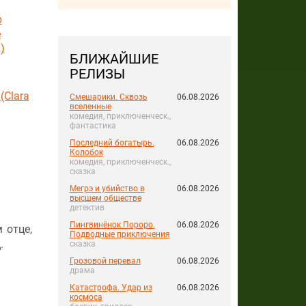
р
е
)
БЛИЖАЙШИЕ
РЕЛИЗЫ
(Clara
Смешарики. Сквозь
06.08.2026
вселенные
комедия, приключенческ.,
фантастика
Последний богатырь.
06.08.2026
Колобок
комедия, приключенческ.,
сказка
Мегрэ и убийство в
06.08.2026
высшем обществе
детектив
Пингвинёнок Пороро.
06.08.2026
 отце,
Подводные приключения
.
сказка
Грозовой перевал
06.08.2026
драма
Катастрофа. Удар из
06.08.2026
космоса