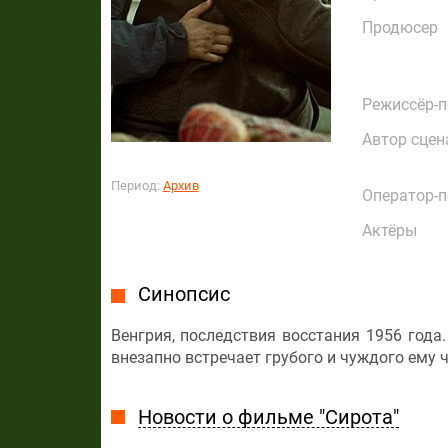
Продюсер
Режиссёр-
Автор сцен
Период:
Архив
Оператор-
Актёры
Синопсис
Венгрия, последствия восстания 1956 года
внезапно встречает грубого и чуждого ему ч
Новости о фильме "Сирота"