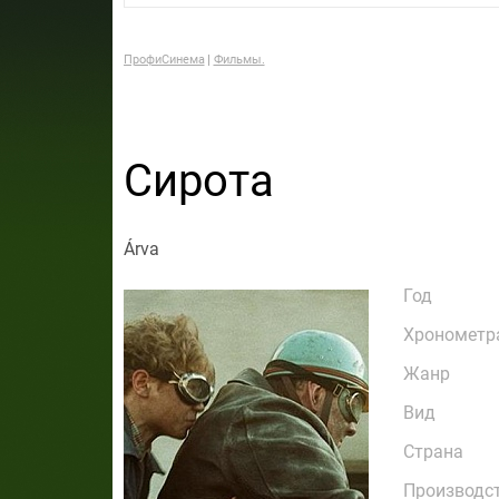
ПрофиСинема
Фильмы.
Сирота
Árva
Год
Хронометр
Жанр
Вид
Страна
Производс