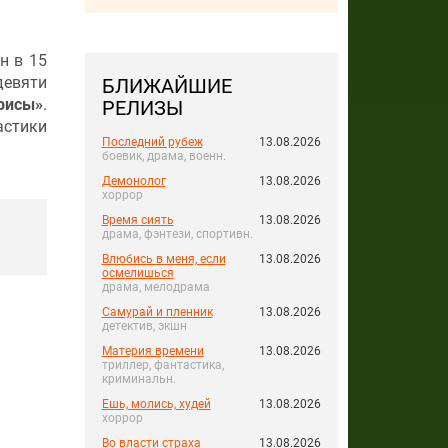
н в 15
девяти
БЛИЖАЙШИЕ
рисы»
.
РЕЛИЗЫ
астики
Последний рубеж
13.08.2026
боевик, драма, военн.
Демонолог
13.08.2026
хоррор
Время сиять
13.08.2026
драма, фэнтези, спортивн.
Влюбись в меня, если
13.08.2026
осмелишься
драма, мелодрама
Самурай и пленник
13.08.2026
детектив, экшн
Материя времени
13.08.2026
триллер, фантастика,
криминальн.
Ешь, молись, худей
13.08.2026
хоррор
Во власти страха
13.08.2026