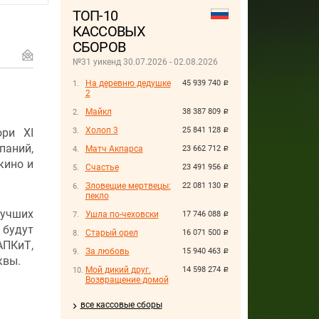
ТОП-10
КАССОВЫХ
СБОРОВ
№31 уикенд 30.07.2026 - 02.08.2026
На деревню дедушке
45 939 740
руб.
2
Майкл
38 387 809
руб.
Холоп 3
25 841 128
ри XI
руб.
аний,
Матч Акпарса
23 662 712
руб.
кино и
Счастье
23 491 956
руб.
Зловещие мертвецы:
22 081 130
руб.
пекло
лучших
Ушла по-чеховски
17 746 088
руб.
будут
Старый орел
16 071 500
руб.
АПКиТ,
За любовь
15 940 463
руб.
квы.
Мой дикий друг.
14 598 274
руб.
Возвращение домой
все кассовые сборы