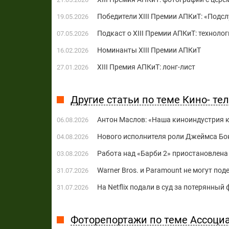
Победители XIII Премии АПКиТ: «Под
19.05.2026
Подкаст о XIII Премии АПКиТ: техноло
07.05.2026
Номинанты XIII Премии АПКиТ
16.02.2026
XIII Премия АПКиТ: лонг-лист
27.01.2026
Другие статьи по теме Кино- те
Антон Маслов: «Наша киноиндустрия ко
06.08.2026
Нового исполнителя роли Джеймса Бон
04.08.2026
Работа над «Барби 2» приостановлена 
03.08.2026
Warner Bros. и Paramount не могут по
31.07.2026
На Netflix подали в суд за потерянны
31.07.2026
Фоторепортажи по теме Ассоци