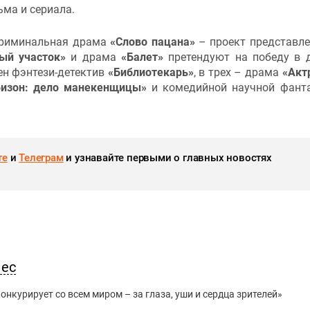
ьма и сериала.
криминальная драма
«Слово пацана»
– проект представле
ый участок»
и драма
«Балет»
претендуют на победу в 
ен фэнтези-детектив
«Библиотекарь»
, в трех – драма
«Акт
Бизон: дело манекенщицы»
и комедийной научной фант
те
и
Телеграм
и узнавайте первыми о главных новостях
нес
нкурирует со всем миром – за глаза, уши и сердца зрителей»