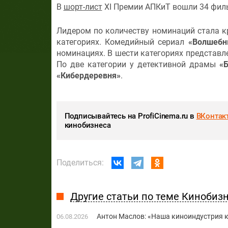
В
шорт-лист
XI Премии АПКиТ вошли 34 фил
Лидером по количеству номинаций стала 
категориях. Комедийный сериал
«Волшебн
номинациях. В шести категориях представл
По две категории у детективной драмы
«
«Кибердеревня»
.
Подписывайтесь на ProfiCinema.ru в
ВКонтак
кинобизнеса
Поделиться:
Другие статьи по теме Кинобиз
Антон Маслов: «Наша киноиндустрия ко
06.08.2026