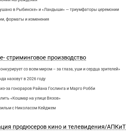
слушано в Рыбинске» и «Ландыши» — триумфаторы церемонии
гии, форматы и изменения
ле- стриминговое производство
нкурирует со всем миром – за глаза, уши и сердца зрителей»
да назовут в 2026 году
из-за гонораров Райана Гослинга и Марго Робби
делить «Кошмар на улице Вязов»
й фильм с Николасом Кейджем
ация продюсеров кино и телевидения/АПКиТ