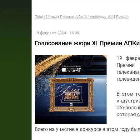
ПрофиСинема
Главные события киноиндустрии
Премии
19 февраля 2024
15:30
Голосование жюри XI Премии АПКи
19 февра
Премии 
телеканал
телевиден
В этом г
индустр
объявлен
которая
с
Всего на участие в конкурсе в этом году б