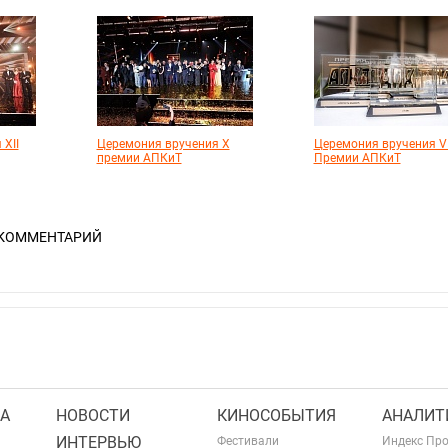
XII
Церемония вручения X
Церемония вручения VI
премии АПКиТ
Премии АПКиТ
 КОММЕНТАРИЙ
А
НОВОСТИ
КИНОСОБЫТИЯ
АНАЛИТ
ИНТЕРВЬЮ
Фестивали
Индекс Пр