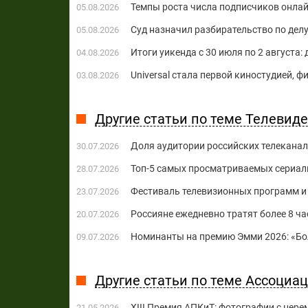
Темпы роста числа подписчиков онла
05.08.2026
Суд назначил разбирательство по делу
05.08.2026
Итоги уикенда с 30 июля по 2 августа:
04.08.2026
Universal стала первой киностудией, 
03.08.2026
Другие статьи по теме Телевид
Доля аудитории российских телеканал
30.07.2026
Топ-5 самых просматриваемых сериал
28.07.2026
Фестиваль телевизионных программ и
23.07.2026
Россияне ежедневно тратят более 8 ч
20.07.2026
Номинанты на премию Эмми 2026: «Бол
09.07.2026
Другие статьи по теме Ассоциа
XIII Премия АПКиТ: фотографии с цер
21.05.2026