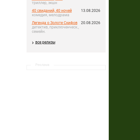
триллер, экшн
40 свиданий, 40 ночей
13.08.2026
комедия, мелодрама
Легенда о Золоте Скифов
20.08.2026
детектив, приключенческ.,
семейн.
все релизы
Реклама