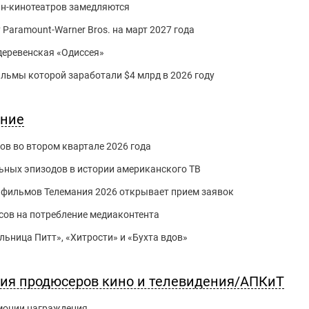
йн-кинотеатров замедляются
 Paramount-Warner Bros. на март 2027 года
 деревенская «Одиссея»
фильмы которой заработали $4 млрд в 2026 году
ение
ов во втором квартале 2026 года
ьных эпизодов в истории американского ТВ
 фильмов Телемания 2026 открывает прием заявок
асов на потребление медиаконтента
ьница Питт», «Хитрости» и «Бухта вдов»
ция продюсеров кино и телевидения/АПКиТ
емонии награждения