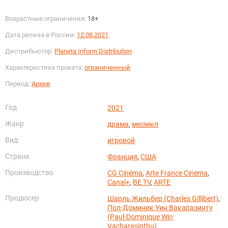
Возрастные ограничения:
18+
Дата релиза в России:
12.08.2021
Дистрибьютор:
Planeta Inform Distribution
Характеристика проката:
ограниченный
Период:
Архив
Год
2021
Жанр
драма
,
мюзикл
Вид
игровой
Страна
Франция
,
США
Производство
CG Cinéma
,
Arte France Cinema
,
Canal+
,
BE TV
,
ARTE
Продюсер
Шарль Жильбер (Charles Gillibert)
,
Пол-Доминик Уин Вакаразинту
(Paul-Dominique Win
Vacharasinthu)