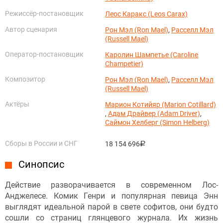
Режиссёр-постановщик
Леос Каракс (Leos Carax)
Автор сценария
Рон Мэл (Ron Mael)
,
Расселл Мэл
(Russell Mael)
Оператор-постановщик
Каролин Шампетье (Caroline
Champetier)
Композитор
Рон Мэл (Ron Mael)
,
Расселл Мэл
(Russell Mael)
Актёры
Марион Котийяр (Marion Cotillard)
,
Адам Драйвер (Adam Driver)
,
Саймон Хелберг (Simon Helberg)
Сборы в России и СНГ
18 154 696
руб.
Синопсис
Действие разворачивается в современном Лос-
Анджелесе. Комик Генри и популярная певица Энн
выглядят идеальной парой в свете софитов, они будто
сошли со страниц глянцевого журнала. Их жизнь