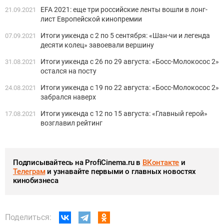
EFA 2021: еще три российские ленты вошли в лонг-
21.09.2021
лист Европейской кинопремии
Итоги уикенда с 2 по 5 сентября: «Шан-чи и легенда
07.09.2021
десяти колец» завоевали вершину
Итоги уикенда с 26 по 29 августа: «Босс-Молокосос 2»
31.08.2021
остался на посту
Итоги уикенда с 19 по 22 августа: «Босс-Молокосос 2»
24.08.2021
забрался наверх
Итоги уикенда с 12 по 15 августа: «Главный герой»
17.08.2021
возглавил рейтинг
Подписывайтесь на ProfiCinema.ru в
ВКонтакте
и
Телеграм
и узнавайте первыми о главных новостях
кинобизнеса
Поделиться: