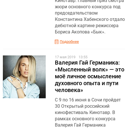
Кинотавр. Главный приз смотра
жюри основного конкурса под
председательством
Константина Хабенского отдало
дебютной картине режиссера
Бориса Акопова «Бык».
Подробнее
17 мая 2019
13:55
Валерия Гай Германика:
«Мысленный волк» — это
моё личное осмысление
духовного опыта и пути
человека»
С 9 по 16 июня в Сочи пройдет
30 Открытый российский
кинофестиваль Кинотавр. В
рамках основного конкурса
Валерия Гай Германика