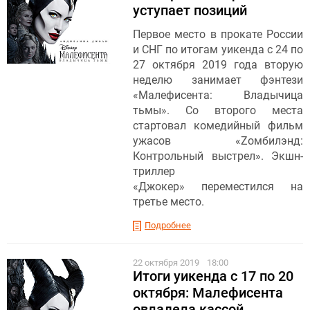
уступает позиций
Первое место в прокате России
и СНГ по итогам уикенда с 24 по
27 октября 2019 года вторую
неделю занимает фэнтези
«Малефисента: Владычица
тьмы». Со второго места
стартовал комедийный фильм
ужасов «Zомбилэнд:
Контрольный выстрел». Экшн-
триллер
«Джокер» переместился на
третье место.
Подробнее
22 октября 2019
18:00
Итоги уикенда с 17 по 20
октября: Малефисента
овладела кассой