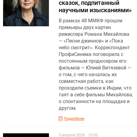
сказок, подпитанный
научными изысканиями»
В рамках 48 ММКФ прошли
премьеры двух картин
режиссера Романа Михайлова
— «Песни джиннов» и «Пока
небо смотрит». Корреспондент
ПрофиСинема поговорила с
постоянным продюсером его
фильмов — Юлией Витязевой —
о том, с чего началась их
совместная работа, как
проходили съемки в Индии, что
таят в себе фильмы Михайлова,
о спонтанности на площадке и
другом.
Подробнее
3 апреля 2026
15:05