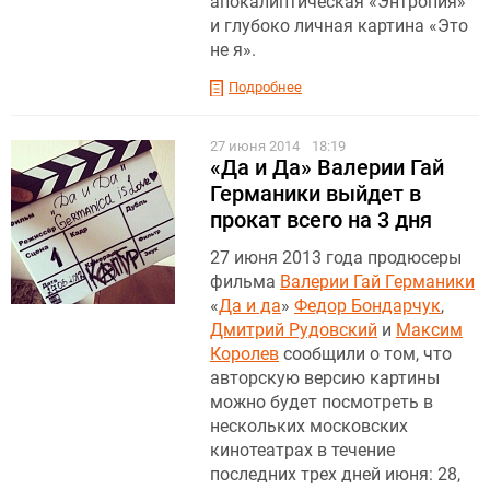
апокалиптическая «Энтропия»
и глубоко личная картина «Это
не я».
Подробнее
27 июня 2014
18:19
«Да и Да» Валерии Гай
Германики выйдет в
прокат всего на 3 дня
27 июня 2013 года продюсеры
фильма
Валерии Гай Германики
«
Да и да
»
Федор Бондарчук
,
Дмитрий Рудовский
и
Максим
Королев
сообщили о том, что
авторскую версию картины
можно будет посмотреть в
нескольких московских
кинотеатрах в течение
последних трех дней июня: 28,