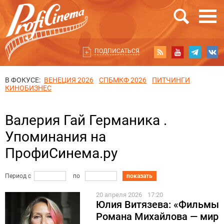
ПОДПИСАТЬСЯ
В ФОКУСЕ:
ВЕНЕЦИЯ 2026
СПБМКФ 2026
ПИТЧИНГИ
КИНОБИЗНЕС
Валерия Гай Германика .
Упоминания на
ПрофиСинема.ру
Период с
по
показать
20 апреля 2026
17:20
Юлия Витязева: «Фильмы
Романа Михайлова — мир