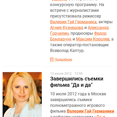
конкурсную программу. На
встрече с журналистами
присутствовала режиссер
Валерия Гай Германика
, актеры
Агния Кузнецова
и
Александр
Горчилин
, продюсеры
Федор
Бондарчук
и
Максим Королев
, а
также оператор-постановщик
Всеволод Каптур.
Подробнее
12 июля 2012
13:55
Завершились съемки
фильма "Да и да"
10 июля 2012 года в Москве
завершились съемки
полнометражного игрового
фильма
Валерии Гай Германики
с рабочим названием «
Да и