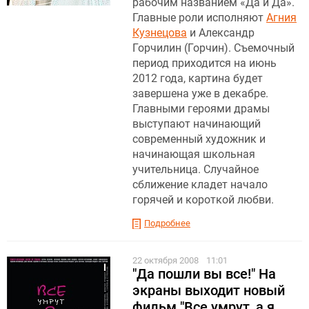
рабочим названием «Да и Да».
Главные роли исполняют
Агния
Кузнецова
и Александр
Горчилин (Горчин). Съемочный
период приходится на июнь
2012 года, картина будет
завершена уже в декабре.
Главными героями драмы
выступают начинающий
современный художник и
начинающая школьная
учительница. Случайное
сближение кладет начало
горячей и короткой любви.
Подробнее
22 октября 2008
11:01
"Да пошли вы все!" На
экраны выходит новый
фильм "Все умрут, а я