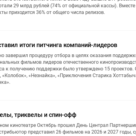
тали 29 млрд рублей (74% от официальной кассы). Вместе 
кты приходится 36% от общего числа релизов.
ставил итоги питчинга компаний-лидеров
но завершил процедуру отбора в целях оказания поддержк
нальных фильмов лидеров отечественного кинопроизводст
са к получению поддержки было утверждено 15 проектов. 
, «Колобок», «Незнайка», «Приключения Старика Хоттабыч
чка».
елы, триквелы и спин-офф
чном кинотеатре Октябрь прошел День Централ Партнершип
стрибьютор представил 26 фильмов на 2026 и 2027 годы, 