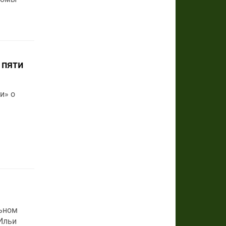
 пяти
и» о
льном
Ильи