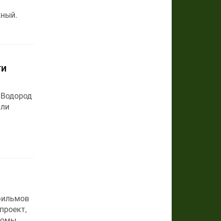
жный.
ти
 Водород
или
фильмов
проект,
акомы