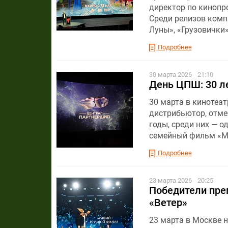
директор по кинопр
Среди релизов комп
Луны», «Грузовички»
Подробнее
30 марта 2026
21:10
День ЦПШ: 30 л
30 марта в кинотеа
дистрибьютор, отме
годы, среди них — 
семейный фильм «Мо
Подробнее
23 марта 2026
20:25
Победители прем
«Ветер»
23 марта в Москве 