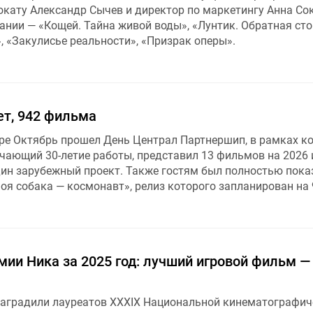
окату Александр Сычев и директор по маркетингу Анна Со
ании — «Кощей. Тайна живой воды», «Лунтик. Обратная ст
, «Закулисье реальности», «Призрак оперы».
ет, 942 фильма
тре Октябрь прошел День Централ Партнершип, в рамках к
чающий 30-летие работы, представил 13 фильмов на 2026 
один зарубежный проект. Также гостям был полностью пока
я собака — космонавт», релиз которого запланирован на 
ии Ника за 2025 год: лучший игровой фильм —
наградили лауреатов XXXIX Национальной кинематографич