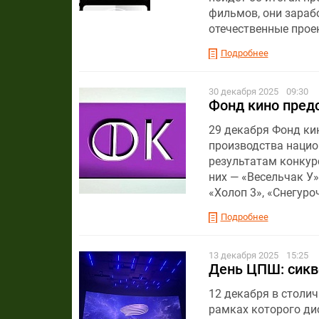
фильмов, они зарабо
отечественные прое
Подробнее
30 декабря 2025
09:30
Фонд кино пред
29 декабря Фонд ки
производства нацио
результатам конкур
них — «Весельчак У»
«Холоп 3», «Снегуро
Подробнее
13 декабря 2025
15:25
День ЦПШ: сикв
12 декабря в столи
рамках которого ди