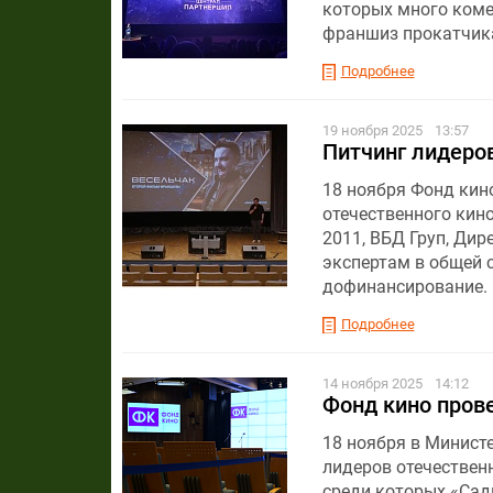
которых много коме
франшиз прокатчика
Подробнее
19 ноября 2025
13:57
Питчинг лидеров
18 ноября Фонд кин
отечественного кин
2011, ВБД Груп, Ди
экспертам в общей с
дофинансирование.
Подробнее
14 ноября 2025
14:12
Фонд кино пров
18 ноября в Минист
лидеров отечественн
среди которых «Садк