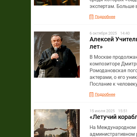
экспертам. Больше 
Подробнее
6 октября 2025
14:40
Алексей Учитель
лет»
В Москве продолжаю
композиторе Дмитр
Ромодановская погов
актерами, о его уни
Послание к человеку
Подробнее
15 июля 2025
15:51
«Летучий кораб
На Международном ф
административном р