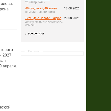
триллер, экшн
колова.
орона
40 свиданий, 40 ночей
13.08.2026
комедия, мелодрама
Легенда о Золоте Скифов
20.08.2026
детектив, приключенческ.,
семейн.
все релизы
оторого
Реклама
и 2027
зан
9 апреля.
еской