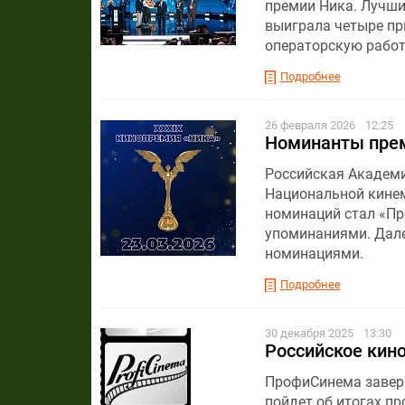
премии Ника. Лучши
выиграла четыре пр
операторскую работ
Подробнее
26 февраля 2026
12:25
Номинанты прем
Российская Академи
Национальной кинем
номинаций стал «Пр
упоминаниями. Дале
номинациями.
Подробнее
30 декабря 2025
13:30
Российское кино
ПрофиСинема заверш
пойдет об итогах пр