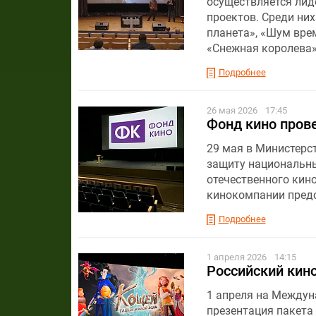
осуществляется лид
проектов. Среди них
планета», «Шум врем
«Снежная королева» 
Подробнее
26 мая 2026
17:45
Фонд кино пров
29 мая в Министерс
защиту национальны
отечественного кино
кинокомпании предс
Подробнее
1 апреля 2026
14:15
Российский кино
1 апреля на Междун
презентация пакета