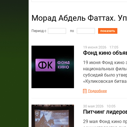
Морад Абдель Фаттах. У
Период с
по
показать
19 июня 2026
17:05
Фонд кино объя
19 июня Фонд кино 
национальных фильм
субсидий было утве
«Куликовская битва»
Подробнее
30 мая 2026
10:05
Питчинг лидеров
29 мая Фонд кино п