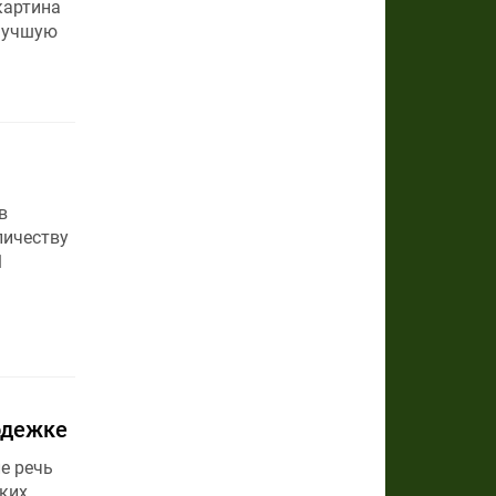
картина
 Лучшую
в
личеству
1
одежке
е речь
ских