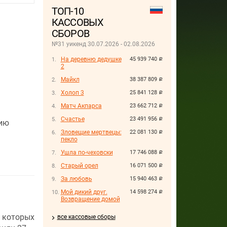
ТОП-10
КАССОВЫХ
СБОРОВ
№31 уикенд 30.07.2026 - 02.08.2026
На деревню дедушке
45 939 740
руб.
2
Майкл
38 387 809
руб.
Холоп 3
25 841 128
руб.
Матч Акпарса
23 662 712
руб.
Счастье
23 491 956
руб.
нию
Зловещие мертвецы:
22 081 130
руб.
пекло
Ушла по-чеховски
17 746 088
руб.
Старый орел
16 071 500
руб.
За любовь
15 940 463
руб.
Мой дикий друг.
14 598 274
руб.
Возвращение домой
 которых
все кассовые сборы