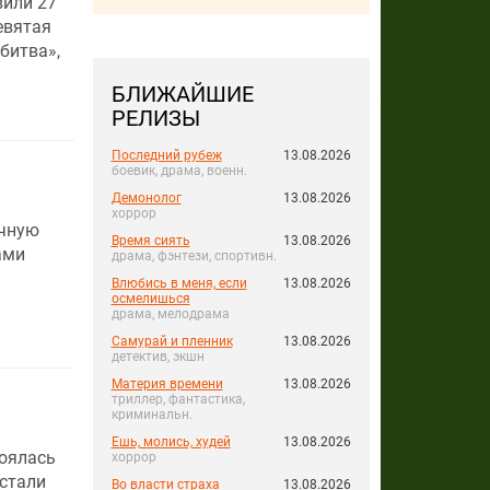
вили 27
евятая
битва»,
БЛИЖАЙШИЕ
РЕЛИЗЫ
Последний рубеж
13.08.2026
боевик, драма, военн.
Демонолог
13.08.2026
хоррор
очную
Время сиять
13.08.2026
ами
драма, фэнтези, спортивн.
Влюбись в меня, если
13.08.2026
осмелишься
драма, мелодрама
Самурай и пленник
13.08.2026
детектив, экшн
Материя времени
13.08.2026
триллер, фантастика,
криминальн.
Ешь, молись, худей
13.08.2026
оялась
хоррор
стали
Во власти страха
13.08.2026