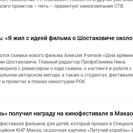
всего проектов – пять – презентует кинокомпания СТВ.
: «Я жил с идеей фильма о Шостаковиче около
тся съемки нового фильма Алексея Учителя «Шум времен
ии Шостаковиче. Главный редактор ПрофиСинема Нина
орила с режиссером о ходе съемок, о кастинге и работе с
кальном авторском методе, а также о студентах, фестивале
 и проектах и планах киностудии РОК.
ль» получил награду на кинофестивале в Макао
естивале фильмов для детей, который прошел в Специа
айоне КНР Макао, сказочная картина «Летучий корабль» 