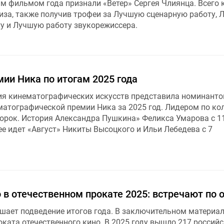
м фильмом года признали «Ветер» Сергея Члиянца. Всего 
иза, также получив трофеи за Лучшую сценарную работу,
у и Лучшую работу звукорежиссера.
ии Ника по итогам 2025 года
я кинематографических искусств представила номинанто
атографической премии Ника за 2025 год. Лидером по ко
орок. История Александра Пушкина» Феликса Умарова с 1
е идет «Август» Никиты Высоцкого и Ильи Лебедева с 7
 в отечественном прокате 2025: встречают по 
ает подведение итогов года. В заключительном материал
оката отечественного кино. В 2025 году вышло 217 россий