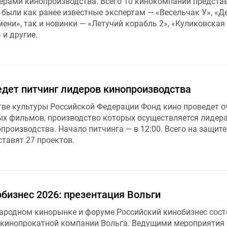
ерами кинопроизводства. Всего 10 кинокомпаний предста
 были как ранее известные экспертам — «Весельчак У», «Д
ени», так и новинки — «Летучий корабль 2», «Куликовская 
и другие.
едет питчинг лидеров кинопроизводства
тве культуры Российской Федерации Фонд кино проведет 
х фильмов, производство которых осуществляется лидер
производства. Начало питчинга — в 12:00. Всего на защите
тавят 27 проектов.
бизнес 2026: презентация Вольги
ародном кинорынке и форуме Российский кинобизнес сост
 кинопрокатной компании Вольга. Ведущими мероприятия 