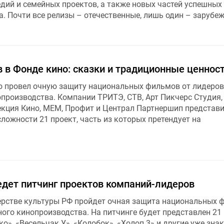
дий и семейных проектов, а также новых частей успешных
. Почти все релизы – отечественные, лишь один – зарубе
 в Фонде кино: сказки и традиционные ценнос
о провел очную защиту национальных фильмов от лидеров
опроизводства. Компании ТРИТЭ, СТВ, Арт Пикчерс Студия,
рекция Кино, МЕМ, Профит и Централ Партнершип представ
ложности 21 проект, часть из которых претендует на
едет питчинг проектов компаний-лидеров
ерстве культуры РФ пройдет очная защита национальных 
ого кинопроизводства. На питчинге будет представлен 21 
о», «Весельчак У», «Колобок», «Холоп 3» и другие уже зн