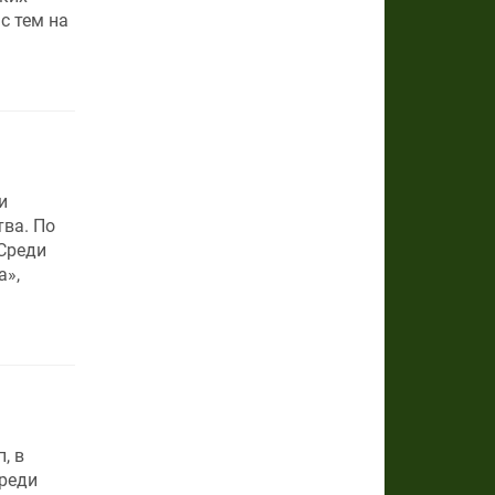
с тем на
и
ва. По
Среди
а»,
, в
среди