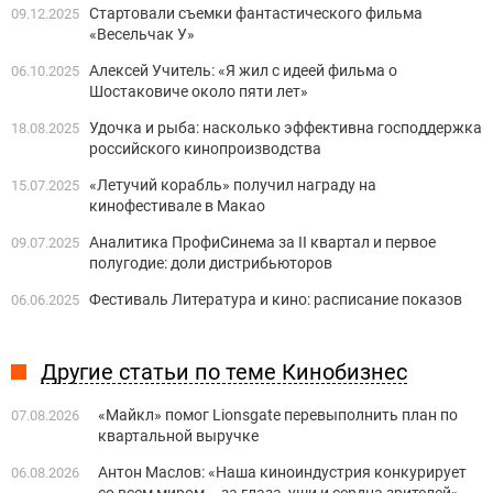
Стартовали съемки фантастического фильма
09.12.2025
«Весельчак У»
Алексей Учитель: «Я жил с идеей фильма о
06.10.2025
Шостаковиче около пяти лет»
Удочка и рыба: насколько эффективна господдержка
18.08.2025
российского кинопроизводства
«Летучий корабль» получил награду на
15.07.2025
кинофестивале в Макао
Аналитика ПрофиСинема за II квартал и первое
09.07.2025
полугодие: доли дистрибьюторов
Фестиваль Литература и кино: расписание показов
06.06.2025
Другие статьи по теме Кинобизнес
«Майкл» помог Lionsgate перевыполнить план по
07.08.2026
квартальной выручке
Антон Маслов: «Наша киноиндустрия конкурирует
06.08.2026