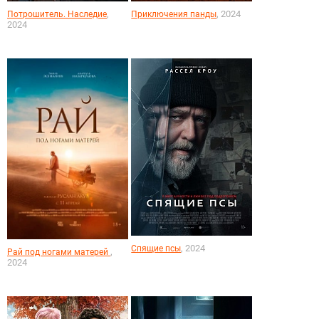
,
, 2024
Потрошитель. Наследие
Приключения панды
2024
, 2024
Спящие псы
,
Рай под ногами матерей
2024