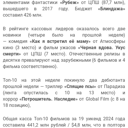
элементами фантастики
«Рубеж»
от ЦПШ (87,7 млн),
вышедшего в 2017 году. Бюджет
«Блиндажа»
составил 426 млн.
В рейтинге кассовых лидеров оказалось всего две
новинки (четыре было на прошлой неделе)
— комедия
«Как я встретил её маму»
от Атмосферы
кино (3 место) и фильм ужасов
«Черная вдова. Укус
смерти»
от ЦПШ (7 место). Отечественные релизы в
десятке превалируют над зарубежными (6 фильмов и 4
фильма соответственно).
Топ-10 на этой неделе покинуло два дебютанта
прошлой недели — триллер
«Спящие псы»
от Парадиза
(лента опустилась с 10 на 13 место) и
хоррор
«Потрошитель. Наследие»
от Global Film (с 8 на
18 позицию),
Общая касса Топ-10 фильмов за 19 уикенд 2024 года
составила 441,2 млн рублей / $4,8 млн, что в полтора