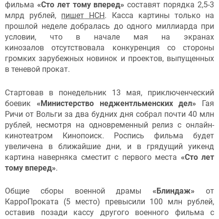
фильма
«Сто лет тому вперед»
составят
порядка 2,5-3
млрд рублей,
пишет
НСН
. Касса картины только на
прошлой неделе добралась до одного миллиарда при
условии, что в начале мая на экранах
кинозалов отсутствовала конкуренция со стороны
громких зарубежных новинок и проектов, выпущенных
в теневой прокат.
Стартовав в понедельник 13 мая, приключенческий
боевик
«Министерство неджентльменских дел»
Гая
Ричи от Вольги за два будних дня собрал почти 40 млн
рублей, несмотря на одновременный релиз с онлайн-
кинотеатром Кинопоиск. Роспись фильма будет
увеличена в ближайшие дни, и в грядущий уикенд
картина наверняка сместит с первого места
«Сто лет
тому вперед»
.
Общие сборы военной драмы
«Блиндаж»
от
КарроПроката (5 место) превысили 100 млн рублей,
оставив позади кассу другого военного фильма с