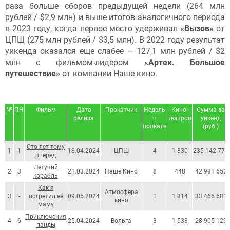
раза больше сборов предыдущей недели (264 млн
рублей / $2,9 млн) и выше итогов аналогичного периода
в 2023 году, когда первое место удерживал
«Вызов»
от
ЦПШ (275 млн рублей / $3,5 млн). В 2022 году результат
уикенда оказался еще слабее — 127,1 млн рублей / $2
млн с фильмом-лидером
«Артек. Большое
путешествие»
от компании Наше кино.
№
ПН
Фильм
Дата
Прокатчик
Недель
Кино-
Сумма за
релиза
в
театров
уикенд
прокате
(руб.)
Сто лет тому
1
1
18.04.2024
ЦПШ
4
1 830
235 142 779
вперед
Летучий
2
3
21.03.2024
Наше Кино
8
448
42 981 652
корабль
Как я
Атмосфера
3
-
встретил её
09.05.2024
1
1 814
33 466 681
кино
маму
Приключения
4
6
25.04.2024
Вольга
3
1 538
28 905 129
панды