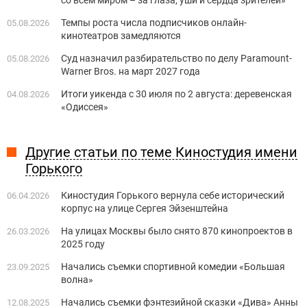
со всем миром – за глаза, уши и сердца зрителей»
Темпы роста числа подписчиков онлайн-
05.08.2026
кинотеатров замедляются
Суд назначил разбирательство по делу Paramount-
05.08.2026
Warner Bros. на март 2027 года
Итоги уикенда с 30 июля по 2 августа: деревенская
04.08.2026
«Одиссея»
Другие статьи по теме Киностудия имени
Горького
Киностудия Горького вернула себе исторический
06.04.2026
корпус на улице Сергея Эйзенштейна
На улицах Москвы было снято 870 кинопроектов в
26.03.2026
2025 году
Начались съемки спортивной комедии «Большая
23.09.2025
волна»
Начались съемки фэнтезийной сказки «Дива» Анны
12.08.2025