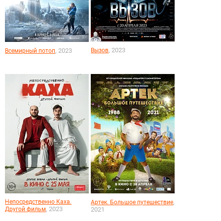
, 2023
, 2023
Вызов
Всемирный потоп
Непосредственно Каха.
,
Артек. Большое путешествие
, 2023
Другой фильм
2021