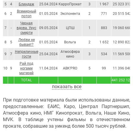
5
4
Блиндаж
25.04.2024
КарроПрокат
3
1 967
25 323 313
Всемирный
6
2
01.05.2024
Экспонента
2
771
20 515 542
потоп
Черная
7
-
вдова. Укус
09.05.2024
ЦПШ
1
883
19 060 660
смерти
Любви не
8
5
01.05.2024
Вольга
2
1 652
12 890 822
бывает?
Неприличные
Атмосфера
9
7
25.04.2024
3
534
11 569 508
гости
кино
Рай под
10
9
ногами
11.04.2024
АВК’PRO
5
99
11 396 040
матерей
TOTAL
441 252 126
показать все
При подготовке материала были использованы данные,
предоставленные: ЕАИС, Каро, Централ Партнершип,
Атмосфера кино, НМГ Кинопрокат, Вольга, Наше Кино,
MVK. В таблице учтены фильмы в отечественном
прокате, собравшие за уикенд более 500 тысяч рублей.