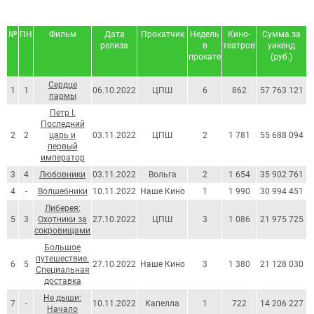
№
ПН
Фильм
Дата
Прокатчик
Недель
Кино-
Сумма за
С
релиза
в
театров
уикенд
прокате
(руб.)
Сердце
1
1
06.10.2022
ЦПШ
6
862
57 763 121
пармы
Петр I.
Последний
2
2
царь и
03.11.2022
ЦПШ
2
1 781
55 688 094
первый
император
3
4
Любовники
03.11.2022
Вольга
2
1 654
35 902 761
4
-
Волшебники
10.11.2022
Наше Кино
1
1 990
30 994 451
Либерея:
5
3
Охотники за
27.10.2022
ЦПШ
3
1 086
21 975 725
сокровищами
Большое
путешествие.
6
5
27.10.2022
Наше Кино
3
1 380
21 128 030
Специальная
доставка
Не дыши:
7
-
10.11.2022
Капелла
1
722
14 206 227
Начало