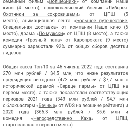
семейный фильм «
Волшебники
» от компании Наше
кино (4 место), приключенческий боевик «
Либерея:
Охотники за сокровищами
» от ЦПШ (5
место), анимационная лента «
Большое путешествие.
Специальная доставка
» от компании Наше кино (6
место), драма «
По-мужски
» от ЦПШ (8 место), а также
комедия «
Грозный папа
» от Каропроката (9 место)
суммарно заработали 92% от общих сборов десятки
лидеров.
Общая касса Топ-10 за 46 уикенд 2022 года составила
270 млн рублей / $4,5 млн, что ниже результатов
предыдущих выходных (473 млн рублей / $7,7 млн с
исторической драмой «
Сердце пармы
» от ЦПШ на
первом месте), а также показателей соответствующих
периодов 2021 года (343 млн рублей / $4,7 млн
с блокбастерм «
Вечные
» от WDS на вершине рейтинга) и
2020 года (366.3 млн рублей / $5.6 млн и
комедия «
Непосредственно Каха
» от ЦПШ,
стартовавшая с первого места).