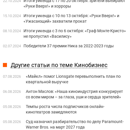
Итоги уикенда с 17 по 20 октября: зрители выбирают
22.10.2024
«Руки Вверх!» и хорроры
Итоги уикенда с 10 по 13 октября: «Руки Вверх!» и
15.10.2024
«Ужасающий» захватили прокат
Итоги уикенда с 3 по 6 октября: «Граф Монте-Кристо»
08.10.2024
не пропустил «Василису»
Победители 37 премии Ника за 2022-2023 годы
02.07.2024
Другие статьи по теме Кинобизнес
«Майкл» помог Lionsgate перевыполнить план по
07.08.2026
квартальной выручке
Антон Маслов: «Наша киноиндустрия конкурирует
06.08.2026
со всем миром – за глаза, уши и сердца зрителей»
Темпы роста числа подписчиков онлайн-
05.08.2026
кинотеатров замедляются
Суд назначил разбирательство по делу Paramount-
05.08.2026
Warner Bros. на март 2027 года