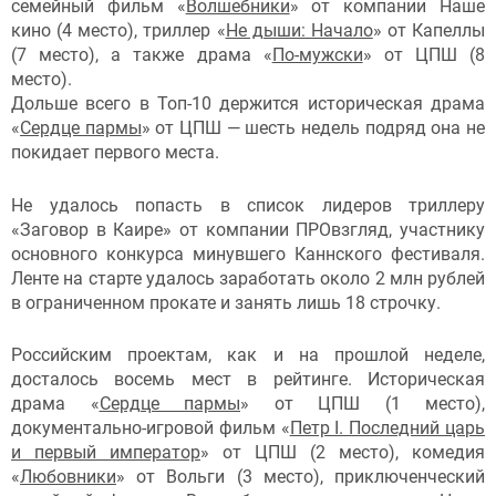
семейный фильм «
Волшебники
» от компании Наше
кино (4 место), триллер «
Не дыши: Начало
» от Капеллы
(7 место), а также драма «
По-мужски
» от ЦПШ (8
место).
Дольше всего в Топ-10 держится историческая драма
«
Сердце пармы
» от ЦПШ — шесть недель подряд она не
покидает первого места.
Не удалось попасть в список лидеров триллеру
«Заговор в Каире» от компании ПРОвзгляд, участнику
основного конкурса минувшего Каннского фестиваля.
Ленте на старте удалось заработать около 2 млн рублей
в ограниченном прокате и занять лишь 18 строчку.
Российским проектам, как и на прошлой неделе,
досталось восемь мест в рейтинге. Историческая
драма «
Сердце пармы
» от ЦПШ (1 место),
документально-игровой фильм «
Петр I. Последний царь
и первый император
» от ЦПШ (2 место), комедия
«
Любовники
» от Вольги (3 место), приключенческий