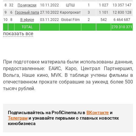
8
32
По-мужски
10.11.2022
ЦПШ
1
1 027
13 357 147
9
6
Грозный папа
27.10.2022
Каропрокат
3
1 101
12 830 128
10
8
В эфире
03.11.2022
Global Film
2
542
6 464 687
TOTAL
270 310 371
4
показать все
При подготовке материала были использованы данные,
предоставленные: ЕАИС, Каро, Централ Партнершип,
Вольга, Наше кино, MVK. В таблице учтены фильмы в
отечественном прокате собравшие за уикенд более 500
тысяч рублей.
Подписывайтесь на ProfiCinema.ru в
ВКонтакте
и
Телеграм
и узнавайте первыми о главных новостях
кинобизнеса