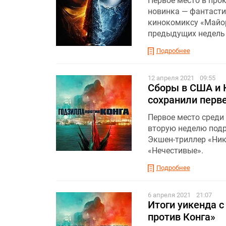
Первое место в прок
новинка — фантасти
кинокомиксу «Майор
предыдущих недель 
Подробнее
12 апреля 2021
09:55
Сборы в США и К
сохранили перв
Первое место среди 
вторую неделю подр
Экшен-триллер «Ник
«Нечестивые».
Подробнее
6 апреля 2021
21:07
Итоги уикенда с
против Конга»