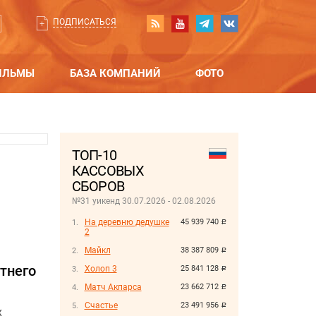
ПОДПИСАТЬСЯ
ИЛЬМЫ
БАЗА КОМПАНИЙ
ФОТО
ТОП-10
КАССОВЫХ
СБОРОВ
№31 уикенд 30.07.2026 - 02.08.2026
На деревню дедушке
45 939 740
руб.
2
Майкл
38 387 809
руб.
тнего
Холоп 3
25 841 128
руб.
Матч Акпарса
23 662 712
руб.
Счастье
23 491 956
руб.
х