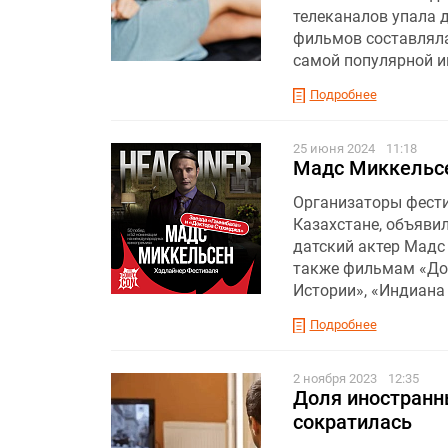
телеканалов упала д
фильмов составляла 
самой популярной и
Подробнее
25 июня 2024
11:18
Мадс Миккельсе
Организаторы фестив
Казахстане, объяви
датский актер Мадс 
также фильмам «Док
Истории», «Индиана
Подробнее
2 ноября 2023
12:35
Доля иностранн
сократилась