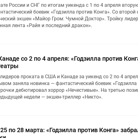
ате России и СНГ по итогам уикенда с 1 по 4 апреля втор
нтастический боевик «Годзилла против Конга». Со второй 
ческий экшен «Майор Гром: Чумной Доктор». Тройку лиде
ная лента «Райя и последний дракон».
анаде со 2 по 4 апреля: «Годзилла против Конг
театры
лидеров проката в США и Канаде за уикенд со 2 по 4 апрел
вом заняла новинка — фантастический боевик «Годзилла
строчки дебютировал хоррор «Нечестивые». На третью поз
едыдущей недели — экшен-триллер «Никто».
 25 по 28 марта: «Годзилла против Конга» забра
ки