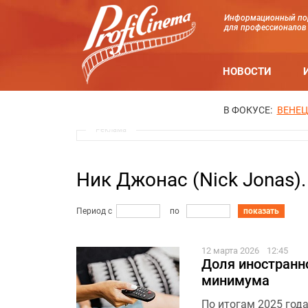
Информационный по
для профессионалов
НОВОСТИ
В ФОКУСЕ:
ВЕНЕЦ
Реклама
Ник Джонас (Nick Jonas)
Период с
по
показать
12 марта 2026
12:45
Доля иностранно
минимума
По итогам 2025 год