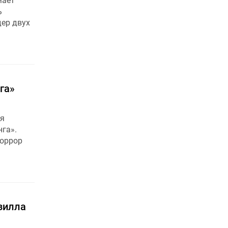
мает
ь
ер двух
га»
ля
га».
хоррор
дзилла