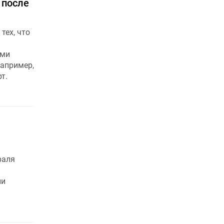
 после
тех, что
ями
например,
т.
раля
ли