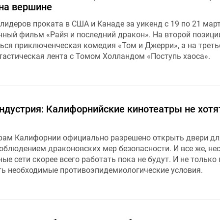
на вершине
лидеров проката в США и Канаде за уикенд с 19 по 21 мар
ный фильм «Райя и последний дракон». На второй позици
ься приключенческая комедия «Том и Джерри», а на треть
астическая лента с Томом Холландом «Поступь хаоса».
ндустрия: Калифорнийские кинотеатры не хотя
рам Калифорнии официально разрешено открыть двери дл
 соблюдением драконовских мер безопасности. И все же, не
ые сети скорее всего работать пока не будут. И не только 
ать необходимые противоэпидемиологические условия.