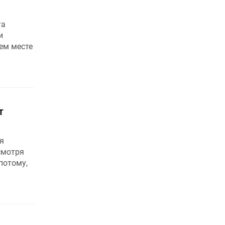
та
и
ем месте
т
я
смотря
потому,