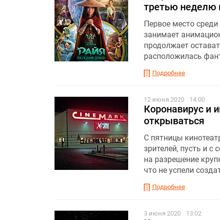
третью неделю 
Первое место среди 
занимает анимацион
продолжает остават
расположилась фант
Подробнее
12 июня 2020
14:00
Коронавирус и и
открываться
С пятницы кинотеат
зрителей, пусть и с
на разрешение крупн
что не успели созд
Подробнее
3 июня 2020
13:02