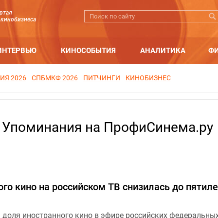
ртал
 кинобизнеса
ИНТЕРВЬЮ
КИНОСОБЫТИЯ
АНАЛИТИКА
Ф
ИЯ 2026
СПБМКФ 2026
ПИТЧИНГИ
КИНОБИЗНЕС
. Упоминания на ПрофиСинема.ру
го кино на российском ТВ снизилась до пятиле
а доля иностранного кино в эфире российских федеральны