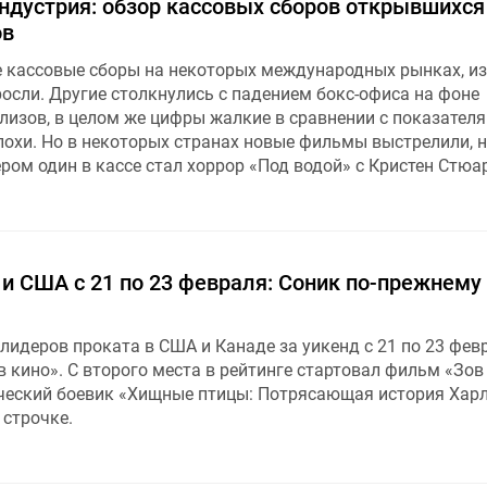
ндустрия: обзор кассовых сборов открывшихся
ов
 кассовые сборы на некоторых международных рынках, из 
осли. Другие столкнулись с падением бокс-офиса на фоне
елизов, в целом же цифры жалкие в сравнении с показател
охи. Но в некоторых странах новые фильмы выстрелили, 
ом один в кассе стал хоррор «Под водой» с Кристен Стюар
и США с 21 по 23 февраля: Соник по-прежнему
лидеров проката в США и Канаде за уикенд с 21 по 23 фев
 кино». С второго места в рейтинге стартовал фильм «Зов
ческий боевик «Хищные птицы: Потрясающая история Хар
 строчке.