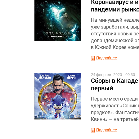
Коронавирус и и
пандемии рынк
На минувшей неделе
уже заработали, выр
отсутствия новых р
допандемической эп
в Южной Корее номер
Подробнее
24 февраля 2020
09:30
Сборы в Канаде 
первый
Первое место среди 
удерживает «Соник в
предков». Фантасти
Квинн» – на третьей
Подробнее