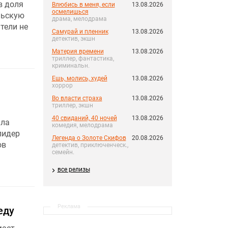
в доля
Влюбись в меня, если
13.08.2026
осмелишься
льскую
драма, мелодрама
тели не
Самурай и пленник
13.08.2026
детектив, экшн
Материя времени
13.08.2026
триллер, фантастика,
криминальн.
Ешь, молись, худей
13.08.2026
хоррор
Во власти страха
13.08.2026
триллер, экшн
40 свиданий, 40 ночей
13.08.2026
яла
комедия, мелодрама
лидер
Легенда о Золоте Скифов
20.08.2026
ов
детектив, приключенческ.,
семейн.
все релизы
Реклама
еду