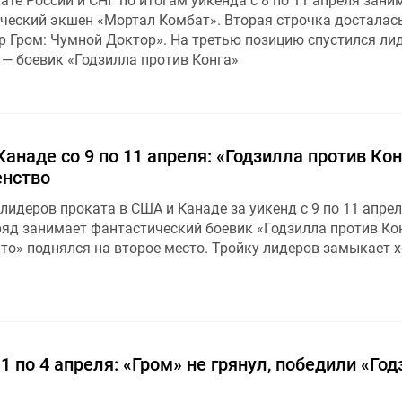
ате России и СНГ по итогам уикенда с 8 по 11 апреля зани
ческий экшен «Мортал Комбат». Вторая строчка досталас
 Гром: Чумной Доктор». На третью позицию спустился лид
— боевик «Годзилла против Конга»
анаде со 9 по 11 апреля: «Годзилла против Кон
енство
лидеров проката в США и Канаде за уикенд с 9 по 11 апре
яд занимает фантастический боевик «Годзилла против Кон
то» поднялся на второе место. Тройку лидеров замыкает 
 1 по 4 апреля: «Гром» не грянул, победили «Го