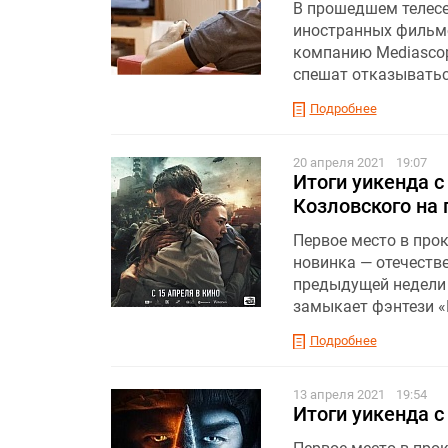
В прошедшем телесе
иностранных фильмо
компанию Mediascop
спешат отказыватьс
Подробнее
20 апреля 2021
19:07
Итоги уикенда с
Козловского на
Первое место в прок
новинка — отечеств
предыдущей недели 
замыкает фэнтези «
Подробнее
13 апреля 2021
19:54
Итоги уикенда с