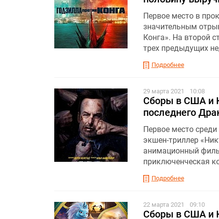
Первое место в прок
значительным отрыв
Конга». На второй с
трех предыдущих не
Подробнее
29 марта 2021
10:08
Сборы в США и К
последнего Дра
Первое место среди 
экшен-триллер «Ник
анимационный фильм
приключенческая ко
Подробнее
22 марта 2021
09:10
Сборы в США и К