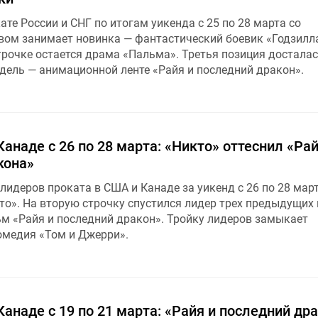
ате России и СНГ по итогам уикенда с 25 по 28 марта со
ом занимает новинка — фантастический боевик «Годзилл
трочке остается драма «Пальма». Третья позиция достала
дель — анимационной ленте «Райя и последний дракон».
анаде с 26 по 28 марта: «Никто» оттеснил «Ра
кона»
лидеров проката в США и Канаде за уикенд с 26 по 28 мар
то». На вторую строчку спустился лидер трех предыдущих
 «Райя и последний дракон». Тройку лидеров замыкает
медия «Том и Джерри».
анаде с 19 по 21 марта: «Райя и последний др