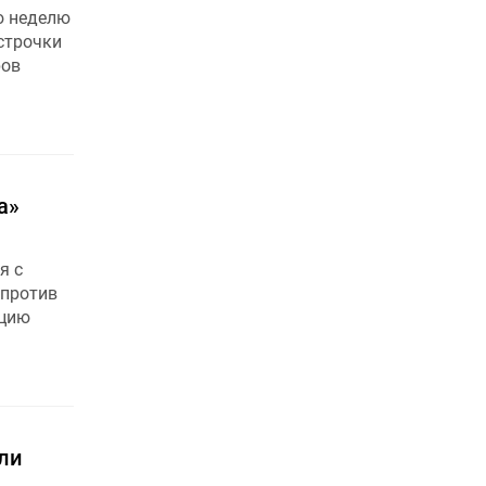
ую неделю
строчки
ров
а»
я с
 против
ицию
ли