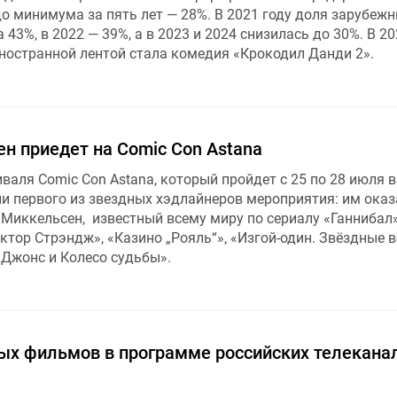
о минимума за пять лет — 28%. В 2021 году доля зарубеж
43%, в 2022 — 39%, а в 2023 и 2024 снизилась до 30%. В 20
ностранной лентой стала комедия «Крокодил Данди 2».
н приедет на Comic Con Astana
аля Comic Con Astana, который пройдет с 25 по 28 июля в
ли первого из звездных хэдлайнеров мероприятия: им оказ
Миккельсен, известный всему миру по сериалу «Ганнибал»
тор Стрэндж», «Казино „Рояль“», «Изгой-один. Звёздные 
 Джонс и Колесо судьбы».
ых фильмов в программе российских телекана