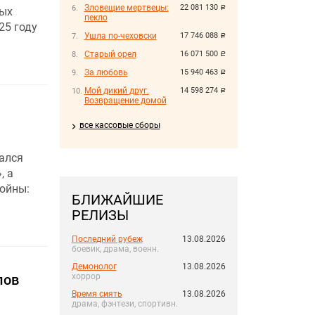
Зловещие мертвецы:
22 081 130
руб.
ных
пекло
25 году
Ушла по-чеховски
17 746 088
руб.
Старый орел
16 071 500
руб.
За любовь
15 940 463
руб.
Мой дикий друг.
14 598 274
руб.
Возвращение домой
все кассовые сборы
ался
, а
войны:
БЛИЖАЙШИЕ
РЕЛИЗЫ
Последний рубеж
13.08.2026
боевик, драма, военн.
Демонолог
13.08.2026
лов
хоррор
Время сиять
13.08.2026
драма, фэнтези, спортивн.