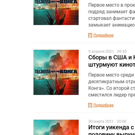
Первое место в прок
подряд занимает фа
стартовал фантасти
замыкает анимацион
Подробнее
5 апреля 2021
09:55
Сборы в США и К
штурмуют кино
Первое место среди 
десятикратным отры
Конга». Со второй 
сместился лидер пр
Подробнее
30 марта 2021
20:00
Итоги уикенда с
половину выруч