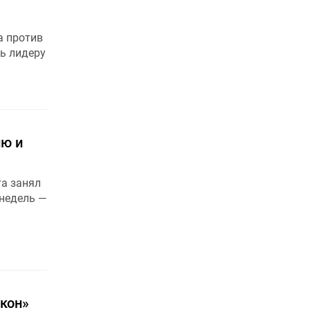
а против
сь лидеру
йю и
та занял
 недель —
акон»