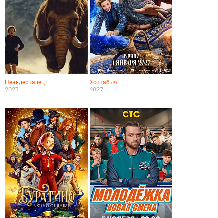
Неандерталец
Хоттабыч
2027
2027