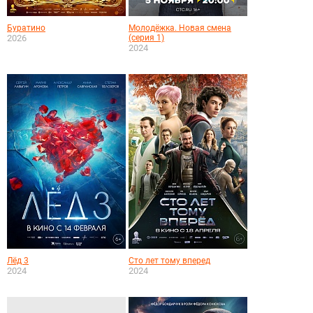
Буратино
Молодёжка. Новая смена
2026
(серия 1)
2024
Лёд 3
Сто лет тому вперед
2024
2024