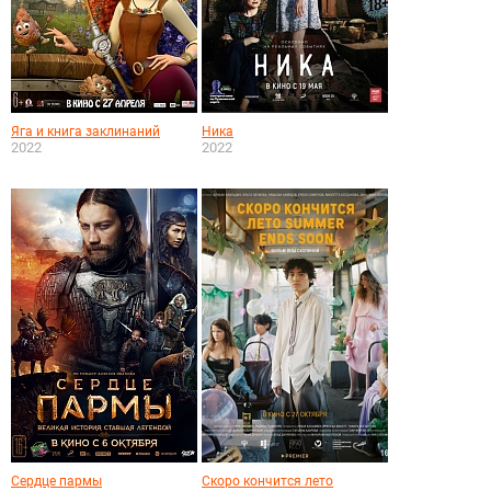
Яга и книга заклинаний
Ника
2022
2022
Сердце пармы
Скоро кончится лето