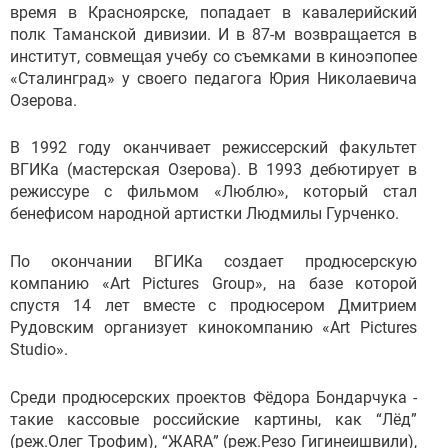
время в Красноярске, попадает в кавалерийский
полк Таманской дивизии. И в 87-м возвращается в
институт, совмещая учебу со съемками в киноэпопее
«Сталинград» у своего педагога Юрия Николаевича
Озерова.
В 1992 году оканчивает режиссерский факультет
ВГИКа (мастерская Озерова). В 1993 дебютирует в
режиссуре с фильмом «Люблю», который стал
бенефисом народной артистки Людмилы Гурченко.
По окончании ВГИКа создает продюсерскую
компанию «Art Pictures Group», на базе которой
спустя 14 лет вместе с продюсером Дмитрием
Рудовским организует кинокомпанию «Art Pictures
Studio».
Среди продюсерских проектов Фёдора Бондарчука -
такие кассовые российские картины, как “Лёд”
(реж.Олег Трофим), “ЖАRА” (реж.Резо Гигинеишвили),