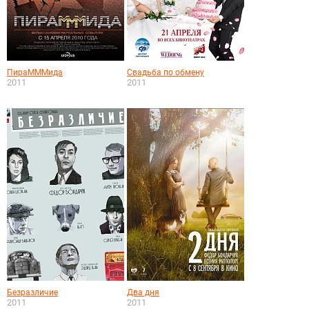
ПираМММида
Свадьба по обмену
2011
2011
Безразличие
Два дня
2011
2011