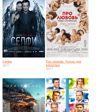
Селфи
Про любовь. Только для
2017
взрослых
2017