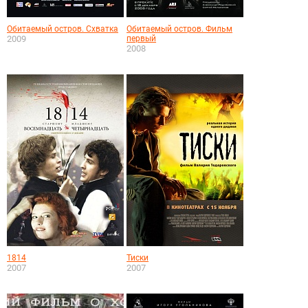
Обитаемый остров. Схватка
Обитаемый остров. Фильм
2009
первый
2008
1814
Тиски
2007
2007