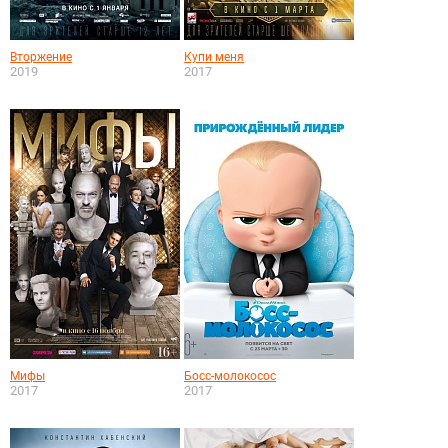
Вторжение
Купи меня
2019
2017
Мифы
Босс-молокосос
2017
2017