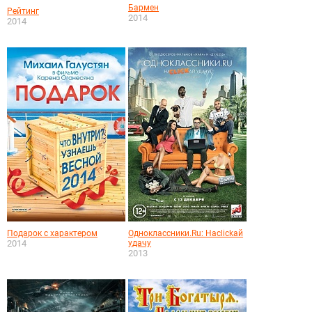
Бармен
Рейтинг
2014
2014
Подарок с характером
Одноклассники.Ru: Наclickай
2014
удачу
2013