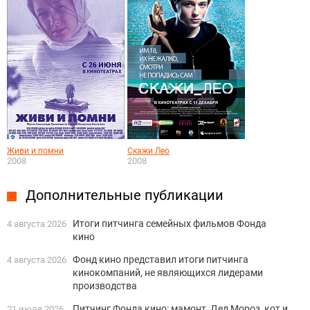
Живи и помни
Скажи Лео
2008
2008
Дополнительные публикации
Итоги питчинга семейных фильмов Фонда
4 августа 2026
кино
Фонд кино представил итоги питчинга
4 августа 2026
кинокомпаний, не являющихся лидерами
производства
Питчинг Фонда кино: мамонт, Дед Мороз, кот и
21 июля 2026