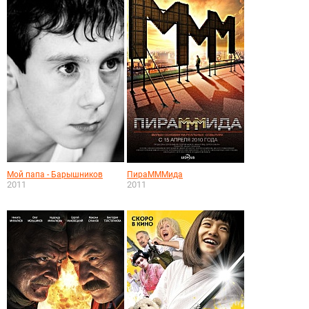
Мой папа - Барышников
ПираМММида
2011
2011