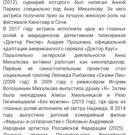
(2012), сценарий которого был написан Анной
Пармас специально под Анну Михалкову. За него
актриса получила приз за лучшую женскую роль на
фестивале Кинотавр в Сочи.
В 2017 году актриса исполнила одну из главных
ролей в медицинском детективном телесериале
«Доктор Рихтер» Андрея Прошкина, официальной
адаптации американского сериала «Доктор Хаус».
Параллельно актерской деятельности Анна
Михалкова активно работает как кинопродюсер.
Первым её самостоятельным проектом стал
социальный триллер Леонида Рыбакова «Скажи Лео»
(2008 год). В 2009 году с режиссёром Игорем
Волошиным Михалкова выпустила драму «Я». Затем
была мелодрама Алисы Хмельницкой и Резо
Гигинеишвили «Без мужчин» (2010 год), где одну из
главных ролей исполнила её сестра Надежда. В 2014
году выпустила детский комедийный фильм
«Федька» в сотворчестве с Любовью Андреевой.
Народная артистка Российской Федерации (2025).
Лауреат премии Правительства Российской