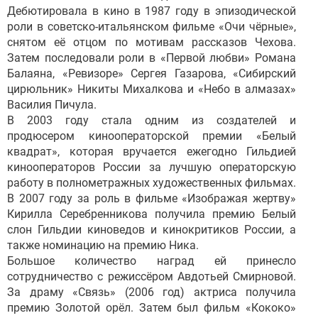
Дебютировала в кино в 1987 году в эпизодической
роли в советско-итальянском фильме «Очи чёрные»,
снятом её отцом по мотивам рассказов Чехова.
Затем последовали роли в «Первой любви» Романа
Балаяна, «Ревизоре» Сергея Газарова, «Сибирский
цирюльник» Никиты Михалкова и «Небо в алмазах»
Василия Пичула.
В 2003 году стала одним из создателей и
продюсером кинооператорской премии «Белый
квадрат», которая вручается ежегодно Гильдией
кинооператоров России за лучшую операторскую
работу в полнометражных художественных фильмах.
В 2007 году за роль в фильме «Изображая жертву»
Кирилла Серебренникова получила премию Белый
слон Гильдии киноведов и кинокритиков России, а
также номинацию на премию Ника.
Большое количество наград ей принесло
сотрудничество с режиссёром Авдотьей Смирновой.
За драму «Связь» (2006 год) актриса получила
премию Золотой орёл. Затем был фильм «Кококо»