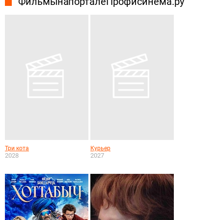
Фильмы на портале Профисинема.ру
Три кота
Курьер
2028
2027