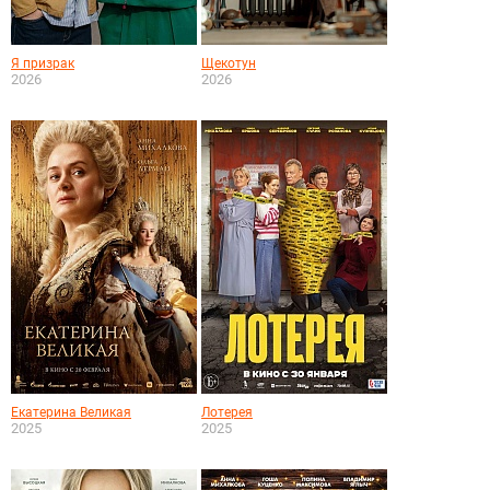
Я призрак
Щекотун
2026
2026
Екатерина Великая
Лотерея
2025
2025