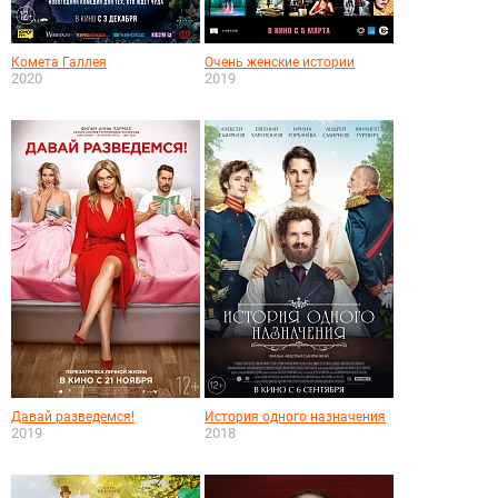
Комета Галлея
Очень женские истории
2020
2019
Давай разведемся!
История одного назначения
2019
2018