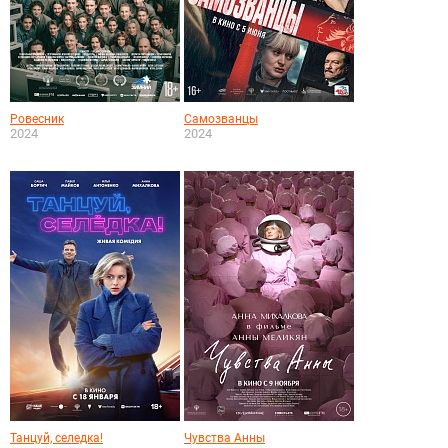
Ровесник
Самозванцы
2024
2024
Танцуй, селедка!
Чувства Анны