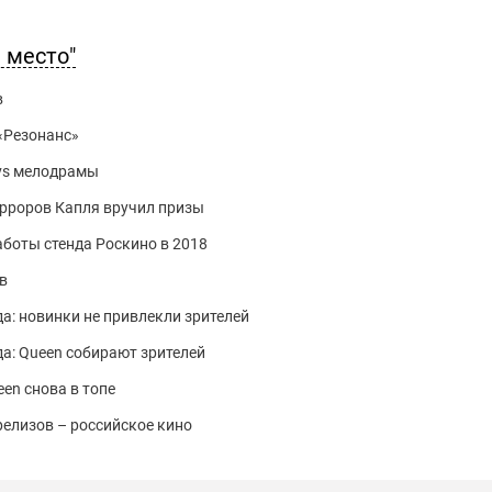
 место"
в
«Резонанс»
 vs мелодрамы
орроров Капля вручил призы
аботы стенда Роскино в 2018
в
да: новинки не привлекли зрителей
да: Queen собирают зрителей
een снова в топе
релизов – российское кино