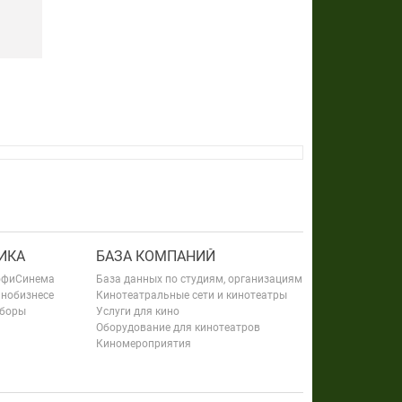
ИКА
БАЗА КОМПАНИЙ
офиСинема
База данных по студиям, организациям
инобизнесе
Кинотеатральные сети и кинотеатры
сборы
Услуги для кино
Оборудование для кинотеатров
Киномероприятия