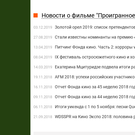
Новости о фильме "Проигранное
Золотой орел 2019: список претенденто
03.12.2019
Стали известны номинанты на премию 
27.08.2019
Питчинг Фонда кино. Часть 2: хорроры
13.04.2019
IX фестиваль остросюжетного кино и х
08.04.2019
Екатерина Мцитуридзе подвела итоги р
14.03.2019
AFM 2018: успехи российских участнико
19.11.2018
Отчет Фонда кино за 45 неделю 2018 го
16.11.2018
Отчет Фонда кино за 44 неделю 2018 го
09.11.2018
Итоги уикенда с 1 по 5 ноября: песни Qu
06.11.2018
WDSSPR на Кино Экспо 2018: половина 
21.09.2018