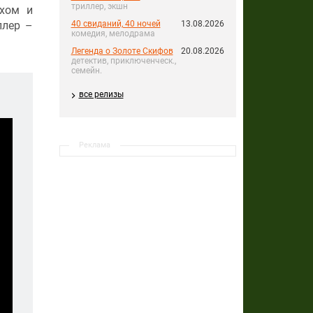
триллер, экшн
ахом и
ллер –
40 свиданий, 40 ночей
13.08.2026
комедия, мелодрама
Легенда о Золоте Скифов
20.08.2026
детектив, приключенческ.,
семейн.
все релизы
Реклама