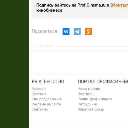
Подписывайтесь на ProfiCinema.ru в
ВКонтак
кинобизнеса
Поделиться:
Реклама
PR АГЕНТСТВО
ПОРТАЛ ПРОФИСИНЕМ
Новости
Наша миссия
Проекты
Партнеры
Спецпредложения
Ролик ПрофиСинема
Реклама на сайте
Сотрудники
Контакты
Обратная связь