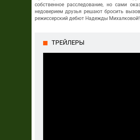
собственное расследование, но сами ок
недоверием друзья решают бросить вызов
режиссерский дебют Надежды Михалковой!
ТРЕЙЛЕРЫ