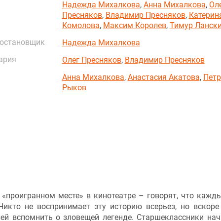
Надежда Михалкова
,
Анна Михалкова
,
Ол
Пресняков
,
Владимир Пресняков
,
Катерин
Комолова
,
Максим Королев
,
Тимур Ланск
постановщик
Надежда Михалкова
ария
Олег Пресняков
,
Владимир Пресняков
Анна Михалкова
,
Анастасия Акатова
,
Петр
Рыков
«проигранном месте» в кинотеатре – говорят, что кажды
 Никто не воспринимает эту историю всерьез, но вскоре
зей вспомнить о зловещей легенде. Старшеклассники на