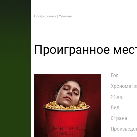
ПрофиСинема
Фильмы.
Проигранное мес
Год
Хронометр
Жанр
Вид
Страна
Производс