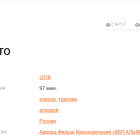
3875
то
2018
аж
97 мин.
хоррор
,
триллер
игровой
Россия
тво
Аврора Фильм
,
Кинокомпания «ВВП АЛЬЯ