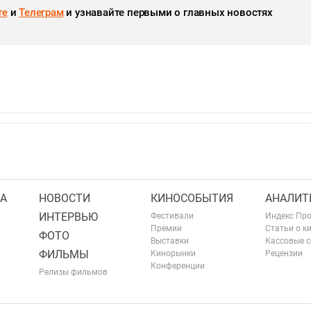
те
и
Телеграм
и узнавайте первыми о главных новостях
А
НОВОСТИ
КИНОСОБЫТИЯ
АНАЛИТ
ИНТЕРВЬЮ
Фестивали
Индекс Пр
Премии
Статьи о к
ФОТО
Выставки
Кассовые 
ФИЛЬМЫ
Кинорынки
Рецензии
Конференции
Релизы фильмов