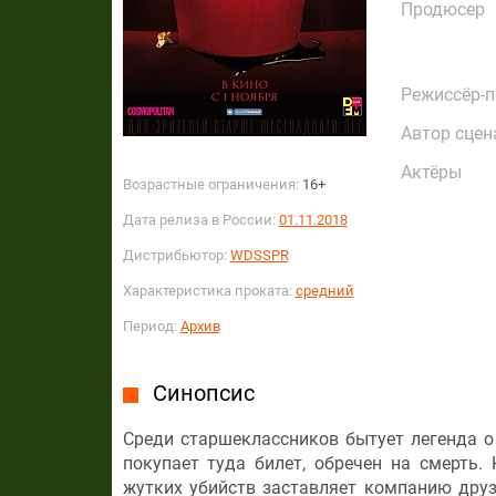
Продюсер
Режиссёр-
Автор сцен
Актёры
Возрастные ограничения:
16+
Дата релиза в России:
01.11.2018
Дистрибьютор:
WDSSPR
Характеристика проката:
средний
Период:
Архив
Синопсис
Среди старшеклассников бытует легенда о 
покупает туда билет, обречен на смерть.
жутких убийств заставляет компанию дру