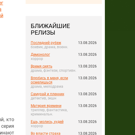
ег
а
ий
БЛИЖАЙШИЕ
РЕЛИЗЫ
Последний рубеж
13.08.2026
боевик, драма, военн.
Демонолог
13.08.2026
хоррор
Время сиять
13.08.2026
драма, фэнтези, спортивн.
Влюбись в меня, если
13.08.2026
осмелишься
драма, мелодрама
Самурай и пленник
13.08.2026
детектив, экшн
Материя времени
13.08.2026
триллер, фантастика,
криминальн.
й, кто
Ешь, молись, худей
13.08.2026
 серия
хоррор
чинают
Во власти страха
13.08.2026