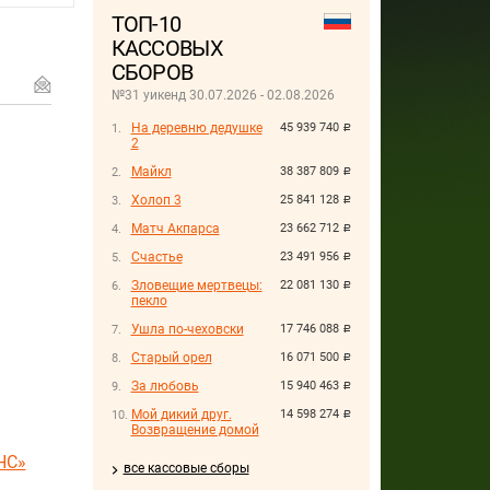
ТОП-10
КАССОВЫХ
СБОРОВ
№31 уикенд 30.07.2026 - 02.08.2026
На деревню дедушке
45 939 740
руб.
2
Майкл
38 387 809
руб.
Холоп 3
25 841 128
руб.
Матч Акпарса
23 662 712
руб.
Счастье
23 491 956
руб.
Зловещие мертвецы:
22 081 130
руб.
пекло
Ушла по-чеховски
17 746 088
руб.
Старый орел
16 071 500
руб.
За любовь
15 940 463
руб.
Мой дикий друг.
14 598 274
руб.
Возвращение домой
НС»
все кассовые сборы