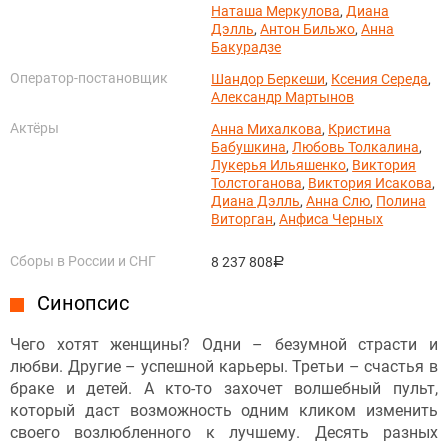
Наташа Меркулова
,
Диана
Дэлль
,
Антон Бильжо
,
Анна
Бакурадзе
Оператор-постановщик
Шандор Беркеши
,
Ксения Середа
,
Александр Мартынов
Актёры
Анна Михалкова
,
Кристина
Бабушкина
,
Любовь Толкалина
,
Лукерья Ильяшенко
,
Виктория
Толстоганова
,
Виктория Исакова
,
Диана Дэлль
,
Анна Слю
,
Полина
Виторган
,
Анфиса Черных
Сборы в России и СНГ
8 237 808
руб.
Синопсис
Чего хотят женщины? Одни – безумной страсти и
любви. Другие – успешной карьеры. Третьи – счастья в
браке и детей. А кто-то захочет волшебный пульт,
который даст возможность одним кликом изменить
своего возлюбленного к лучшему. Десять разных