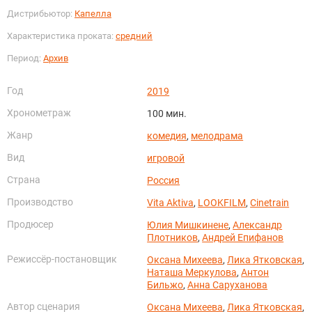
Дистрибьютор:
Капелла
Характеристика проката:
средний
Период:
Архив
Год
2019
Хронометраж
100 мин.
Жанр
комедия
,
мелодрама
Вид
игровой
Страна
Россия
Производство
Vita Aktiva
,
LOOKFILM
,
Cinetrain
Продюсер
Юлия Мишкинене
,
Александр
Плотников
,
Андрей Епифанов
Режиссёр-постановщик
Оксана Михеева
,
Лика Ятковская
,
Наташа Меркулова
,
Антон
Бильжо
,
Анна Саруханова
Автор сценария
Оксана Михеева
,
Лика Ятковская
,