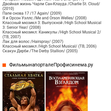
Двойная жизнь Чарли Сан-Клауда /Charlie St. Cloud/
(2010)
Папе снова 17 /17 Again/ (2009)
Я и Орсон Уэллс /Me and Orson Welles/ (2008)
Классный мюзикл 3: Выпускной /High School Musical
3: Senior Year/ (2008)
Классный мюзикл: Каникулы /High School Musical 2/
(ТВ, 2007)
Лак для волос /Hairspray/ (2007)
Классный мюзикл /High School Musical/ (ТВ, 2006)
Скакун Дерби /The Derby Stallion/ (2005)
Фильмы на портале Профисинема.ру