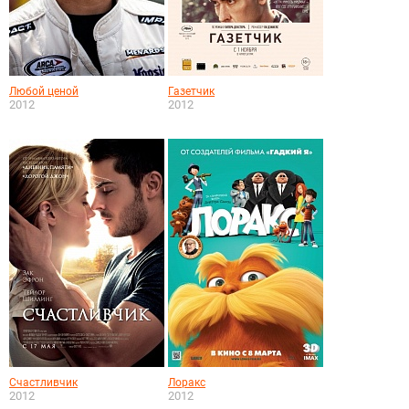
Любой ценой
Газетчик
2012
2012
Счастливчик
Лоракс
2012
2012