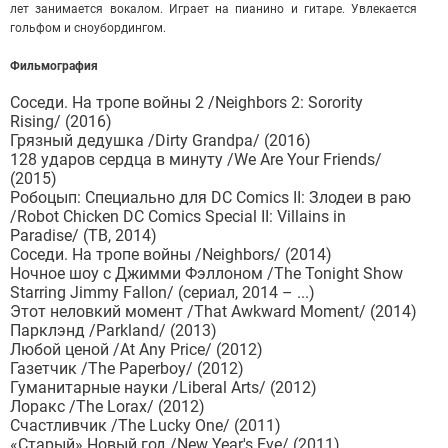
лет занимается вокалом.
Играет на пианино и гитаре.
Увлекается
гольфом и сноубордингом.
Фильмография
Соседи. На тропе войны 2 /Neighbors 2: Sorority
Rising/ (2016)
Грязный дедушка /Dirty Grandpa/ (2016)
128 ударов сердца в минуту /We Are Your Friends/
(2015)
Робоцып: Специально для DC Comics II: Злодеи в раю
/Robot Chicken DC Comics Special II: Villains in
Paradise/ (ТВ, 2014)
Соседи. На тропе войны /Neighbors/ (2014)
Ночное шоу с Джимми Фэллоном /The Tonight Show
Starring Jimmy Fallon/ (сериал, 2014 – ...)
Этот неловкий момент /That Awkward Moment/ (2014)
Парклэнд /Parkland/ (2013)
Любой ценой /At Any Price/ (2012)
Газетчик /The Paperboy/ (2012)
Гуманитарные науки /Liberal Arts/ (2012)
Лоракс /The Lorax/ (2012)
Счастливчик /The Lucky One/ (2011)
«Старый» Новый год /New Year's Eve/ (2011)