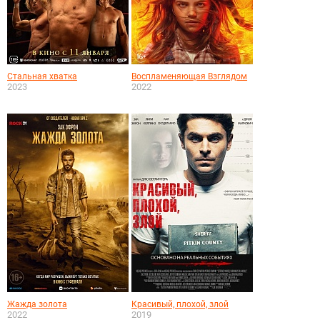
Стальная хватка
Воспламеняющая Взглядом
2023
2022
Жажда золота
Красивый, плохой, злой
2022
2019