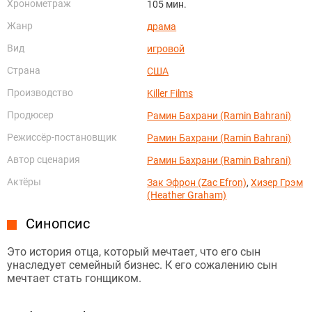
Хронометраж
105 мин.
Жанр
драма
Вид
игровой
Страна
США
Производство
Killer Films
Продюсер
Рамин Бахрани (Ramin Bahrani)
Режиссёр-постановщик
Рамин Бахрани (Ramin Bahrani)
Автор сценария
Рамин Бахрани (Ramin Bahrani)
Актёры
Зак Эфрон (Zac Efron)
,
Хизер Грэм
(Heather Graham)
Синопсис
Это история отца, который мечтает, что его сын
унаследует семейный бизнес. К его сожалению сын
мечтает стать гонщиком.