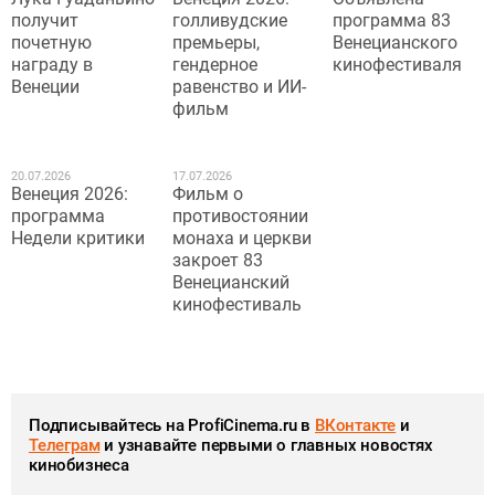
получит
голливудские
программа 83
почетную
премьеры,
Венецианского
награду в
гендерное
кинофестиваля
Венеции
равенство и ИИ-
фильм
20.07.2026
17.07.2026
Венеция 2026:
Фильм о
программа
противостоянии
Недели критики
монаха и церкви
закроет 83
Венецианский
кинофестиваль
Подписывайтесь на ProfiCinema.ru в
ВКонтакте
и
Телеграм
и узнавайте первыми о главных новостях
кинобизнеса