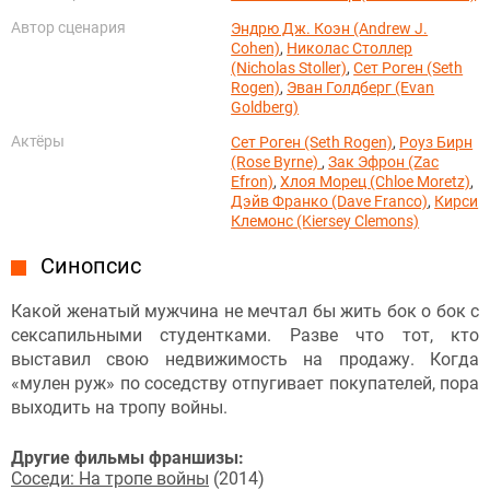
Автор сценария
Эндрю Дж. Коэн (Andrew J.
Cohen)
,
Николас Столлер
(Nicholas Stoller)
,
Сет Роген (Seth
Rogen)
,
Эван Голдберг (Evan
Goldberg)
Актёры
Сет Роген (Seth Rogen)
,
Роуз Бирн
(Rose Byrne)
,
Зак Эфрон (Zac
Efron)
,
Хлоя Морец (Chloe Moretz)
,
Дэйв Франко (Dave Franco)
,
Кирси
Клемонс (Kiersey Clemons)
Синопсис
Какой женатый мужчина не мечтал бы жить бок о бок с
сексапильными студентками. Разве что тот, кто
выставил свою недвижимость на продажу. Когда
«мулен руж» по соседству отпугивает покупателей, пора
выходить на тропу войны.
Другие фильмы франшизы:
Соседи: На тропе войны
(2014)