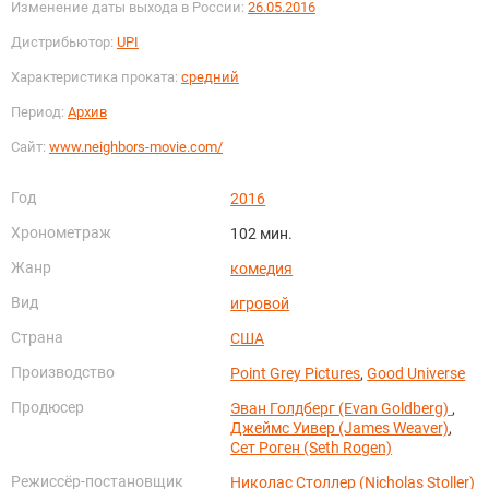
Изменение даты выхода в России:
26.05.2016
Дистрибьютор:
UPI
Характеристика проката:
средний
Период:
Архив
Сайт:
www.neighbors-movie.com/
Год
2016
Хронометраж
102 мин.
Жанр
комедия
Вид
игровой
Страна
США
Производство
Point Grey Pictures
,
Good Universe
Продюсер
Эван Голдберг (Evan Goldberg)
,
Джеймс Уивер (James Weaver)
,
Сет Роген (Seth Rogen)
Режиссёр-постановщик
Николас Столлер (Nicholas Stoller)